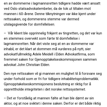
en av dommerne i lagmannsretten tidligere hadde vært ansatt
ved Oslo statsadvokatembeter, da de tok ut tiltalen mot
mannen i 60-årene. Denne tilknytningen var ikke kjent under
rettssaken, og dommerens stemme var dermed
utslagsgivende for domfellelsen.
– Vår klient ble opprinnelig frikjent av tingretten, og det var kun
en stemmes overvekt som førte til domfellelse i
lagmannsretten. Når det viste seg at en av dommerne var
inhabil, er det klart at dommen må vurderes på nytt, sier
advokatfullmektig Adele Meidell i Elden Advokatfirma, som
fremmet saken for Gjenopptakelseskommisjonen sammen
advokat John Christian Elden.
Den nye rettssaken vil gi mannen en mulighet til å forsvare seg
under forhold som er fri for tidligere inhabilitetsproblematikk.
Gjenopptakelseskommisjonens beslutning er riktig for å
opprettholde integriteten i det norske rettssystemet.
– Det er forståelig at mannen følte at han ble dømt av sin
aktor, og at noe sviktet i denne saken. Derfor er det både riktig