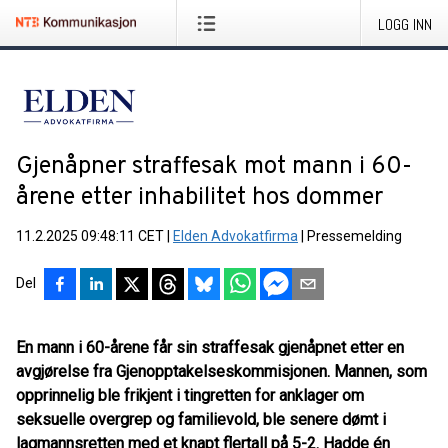
LOGG INN
Gjenåpner straffesak mot mann i 60-
årene etter inhabilitet hos dommer
11.2.2025 09:48:11 CET
|
Elden Advokatfirma
|
Pressemelding
Del
En mann i 60-årene får sin straffesak gjenåpnet etter en
avgjørelse fra Gjenopptakelseskommisjonen. Mannen, som
opprinnelig ble frikjent i tingretten for anklager om
seksuelle overgrep og familievold, ble senere dømt i
lagmannsretten med et knapt flertall på 5-2. Hadde én