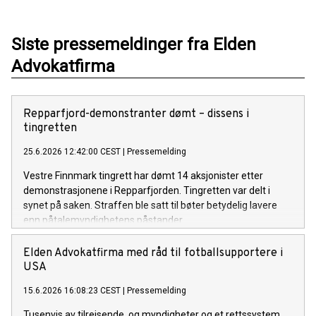
Siste pressemeldinger fra Elden
Advokatfirma
Repparfjord-demonstranter dømt – dissens i
tingretten
25.6.2026 12:42:00 CEST
|
Pressemelding
Vestre Finnmark tingrett har dømt 14 aksjonister etter
demonstrasjonene i Repparfjorden. Tingretten var delt i
synet på saken. Straffen ble satt til bøter betydelig lavere
enn påtalemyndighetens påstander.
Elden Advokatfirma med råd til fotballsupportere i
USA
15.6.2026 16:08:23 CEST
|
Pressemelding
Tusenvis av tilreisende, og myndigheter og et rettssystem