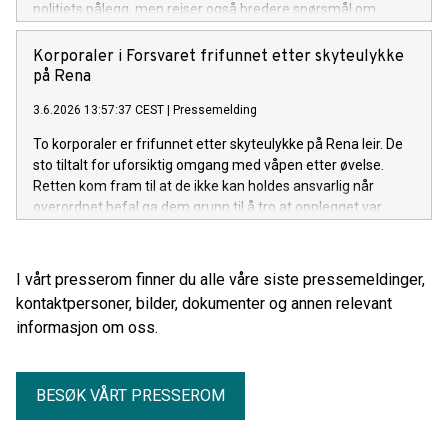
politiets pålegg, men reiser også bredere spørsmål om
rettsvern for urfolk og natur, sier advokat Olaf Halvorsen
Rønning i Elden Advokatfirma.
Korporaler i Forsvaret frifunnet etter skyteulykke
på Rena
3.6.2026 13:57:37 CEST
|
Pressemelding
To korporaler er frifunnet etter skyteulykke på Rena leir. De
sto tiltalt for uforsiktig omgang med våpen etter øvelse.
Retten kom fram til at de ikke kan holdes ansvarlig når
overordnet befal ga dem grunn til å tro at opplegget var
forsvarlig, og de selv hadde gjennomført en prisverdig og
grundig plan for øvelsen.
I vårt presserom finner du alle våre siste pressemeldinger,
kontaktpersoner, bilder, dokumenter og annen relevant
informasjon om oss.
BESØK VÅRT PRESSEROM