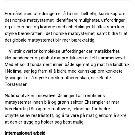
Formålet med utredningen er å få mer helhetlig kunnskap om
det norske matsystemet, identifisere muligheter, utfordringer
og dilemmaer, og komme med anbefalinger til tiltak som kan
styrke bærekraften i det norske matsystemet, samt bidra til at
det globale matsystemet blir mer bærekraftig.
– Vi står overfor komplekse utfordringer der matsikkerhet,
klimaendringer og global matproduksjon er tett sammenvevd.
Med et solid fundament innen både sjømat og mat fra landbruk
i Nofima, ser jeg fram til å bidra med kunnskap om konkrete
løsninger for å styrke norsk matberedskap, sier Bente
Torstensen.
Nofima utvikler innovative løsninger for fremtidens
matsystemer innen blå og grønn sektor. Eksempler er mer
bærekraftig fôr og mer mathvete, teknologi for bedre
utnyttelse av restråstoff, og å ta vare på mat gjennom å sikre
at den er trygg og holder seg best mulig.
Internasjonalt arbeid