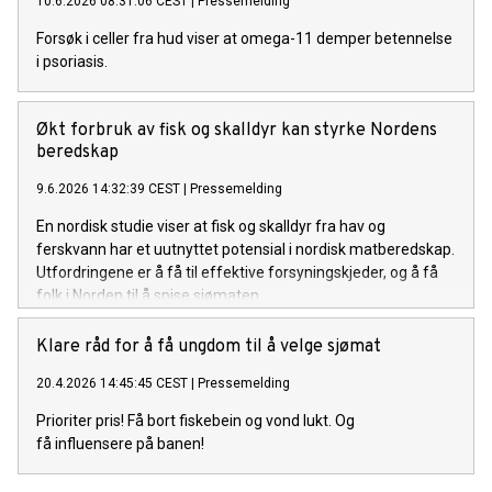
10.6.2026 08:31:06 CEST
|
Pressemelding
Forsøk i celler fra hud viser at omega-11 demper betennelse
i psoriasis.
Økt forbruk av fisk og skalldyr kan styrke Nordens
beredskap
9.6.2026 14:32:39 CEST
|
Pressemelding
En nordisk studie viser at fisk og skalldyr fra hav og
ferskvann har et uutnyttet potensial i nordisk matberedskap.
Utfordringene er å få til effektive forsyningskjeder, og å få
folk i Norden til å spise sjømaten.
Klare råd for å få ungdom til å velge sjømat
20.4.2026 14:45:45 CEST
|
Pressemelding
Prioriter pris! Få bort fiskebein og vond lukt. Og
få influensere på banen!