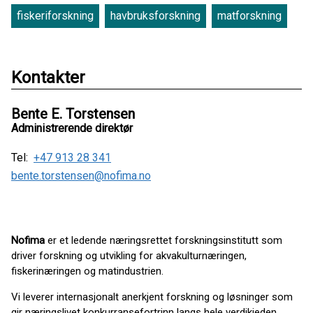
fiskeriforskning
havbruksforskning
matforskning
Kontakter
Bente E. Torstensen
Administrerende direktør
Tel:
+47 913 28 341
bente.torstensen@nofima.no
Nofima
er et ledende næringsrettet forskningsinstitutt som
driver forskning og utvikling for akvakulturnæringen,
fiskerinæringen og matindustrien.
Vi leverer internasjonalt anerkjent forskning og løsninger som
gir næringslivet konkurransefortrinn langs hele verdikjeden.