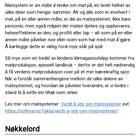
Matsystem er
en måte å
tenke om mat
på, en tenkt helhet av
ulike deler som henger sammen. Alt og alle som er involvert i
mat, på en eller annen måte, er del av matsystemet. Ikke bare
personer, men også miljøet der maten dyrkes og oppbevares,
helseeffektene av den, og profitt eller tap – alt som på en eller
annen måte påvirker noe eller noen som har med mat å gjøre.
Å kartlegge dette er viktig fordi mye står på spill.
Så mye som en tredel av klodens klimagassutslipp kommer fra
matproduksjon, spesielt landbruk – derfor er det helt nødvendig
å få verdens matproduksjon over på et mer bærekraftig spor.
Når vi forstår sammenhengene mellom de ulike delene av
matsystemet, og hvordan de påvirker hverandre, er vi bedre i
stand til å sette inn tiltak som virker.
Les mer om matsystemer:
Verdt å vite om matsystemer
evt:
https://nofima.no/fakta/verdt-a-vite-om-matsystemer/
Nøkkelord