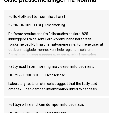
Follo-folk setter sunnhet først
2.7.2026 07:00:00 CEST
|
Pressemelding
De første resultatene fra Follostudien er klare. 825
innbyggere fra de seks Follo-kommunene har fortalt
forskerne ved Nofima om matvanene sine. Funnene viser at
det bor matglade mennesker i hele regionen, selv om
flertallet prioriterer sunnhet over ren nytelse i matveien.
Fatty acid from herring may ease mild psoriasis
10.6.2026 10:30:09 CEST
|
Press release
Laboratory tests on skin cells suggest that the fatty acid
omega‑11 can dampen inflammation linked to psoriasis.
Fettsyre fra sild kan dempe mild psoriasis