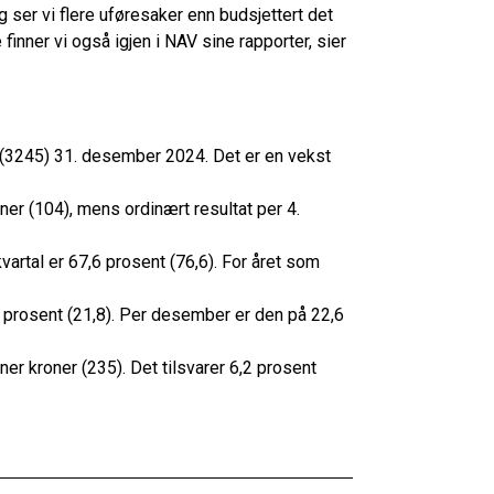
ig ser vi flere uføresaker enn budsjettert det
 finner vi også igjen i NAV sine rapporter, sier
 (3245) 31. desember 2024. Det er en vekst
oner (104), mens ordinært resultat per 4.
artal er 67,6 prosent (76,6). For året som
1 prosent (21,8). Per desember er den på 22,6
ner kroner (235). Det tilsvarer 6,2 prosent