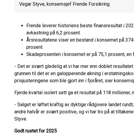
Vegar Styve, konsernsjef Frende Forsikring.
Frende leverer historiens beste finansresultat i 202
avkastning på 6,2 prosent.
Årsresultatene viser en bestand i konsernet på 374
prosent.
Skadeprosenten i konsernet er på 75,1 prosent, en fo
- Det er svært gledelig at vi har mer enn doblet resultatet
grunnen til det er en galopperende økning i erstatningsk
prisjusteringene som ble gjort inn i fjoråret, sier konsern
Fjerde kvartal isolert sett ga et resultat på 118 millione
- Salget er løftet kraftig av dyktige rådgivere landet run
andre halvår er svært positive, og vi har tro på at tiltaken
Styve.
Godt rustet for 2025