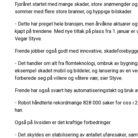
Fjoråret startet med mange skader, store snømengder og 
sommer med flere store branner, og hyppige bilskader.
- Dette har preget hele bransjen, men årvåkne aktuarer og
kjapt på trendene. Med nye tiltak på plass fra 1. januar er 
Vegar Styve.
Frende jobber også godt med innovative, skadeforebygg
- Det handler om alt fra flomteknologi, ombruk av bygnings
eksempel skadet mobil og bildeler, og lansering av en ve
forberede seg på villere og våtere vær, sier Styve.
Frende har også svært høy automatiseringstakt og bruk av
- Robot håndterte rekordmange 828 000 saker for oss i 20
han.
Også på livsiden er det kraftige forbedringer.
- Det skyldes en stabilisering av antallet uføresaker, samt 