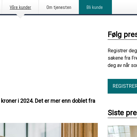
Våre kunder
Om tjenesten
Bli kunde
Følg pre
Registrer deg
sakene fra Fr
deg av når so
REGISTRE
r kroner i 2024. Det er mer enn doblet fra
Siste pr