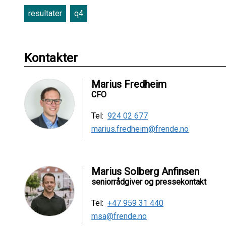
resultater
q4
Kontakter
Marius Fredheim
CFO
Tel:
924 02 677
marius.fredheim@frende.no
Marius Solberg Anfinsen
seniorrådgiver og pressekontakt
Tel:
+47 959 31 440
msa@frende.no