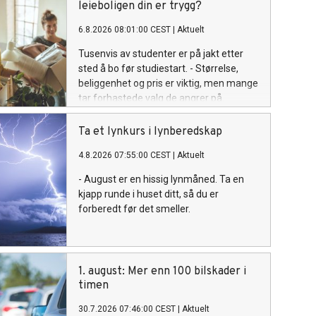
leieboligen din er trygg?
6.8.2026 08:01:00 CEST
|
Aktuelt
Tusenvis av studenter er på jakt etter
sted å bo før studiestart. - Størrelse,
beliggenhet og pris er viktig, men mange
tar forhastede valg de angrer på.
Ta et lynkurs i lynberedskap
4.8.2026 07:55:00 CEST
|
Aktuelt
- August er en hissig lynmåned. Ta en
kjapp runde i huset ditt, så du er
forberedt før det smeller.
1. august: Mer enn 100 bilskader i
timen
30.7.2026 07:46:00 CEST
|
Aktuelt