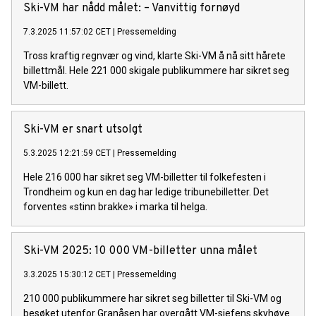
Ski-VM har nådd målet: – Vanvittig fornøyd
7.3.2025 11:57:02 CET
|
Pressemelding
Tross kraftig regnvær og vind, klarte Ski-VM å nå sitt hårete
billettmål. Hele 221 000 skigale publikummere har sikret seg
VM-billett.
Ski-VM er snart utsolgt
5.3.2025 12:21:59 CET
|
Pressemelding
Hele 216 000 har sikret seg VM-billetter til folkefesten i
Trondheim og kun en dag har ledige tribunebilletter. Det
forventes «stinn brakke» i marka til helga.
Ski-VM 2025: 10 000 VM-billetter unna målet
3.3.2025 15:30:12 CET
|
Pressemelding
210 000 publikummere har sikret seg billetter til Ski-VM og
besøket utenfor Granåsen har overgått VM-sjefens skyhøye