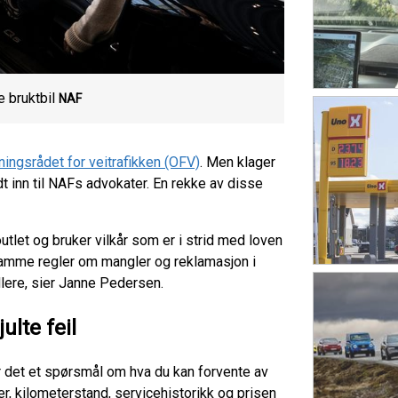
e bruktbil
NAF
ningsrådet for veitrafikken (OFV)
. Men klager
t inn til NAFs advokater. En rekke av disse
utlet og bruker vilkår som er i strid med loven
e samme regler om mangler og reklamasjon i
dlere, sier Janne Pedersen.
ulte feil
lir det et spørsmål om hva du kan forvente av
er, kilometerstand, servicehistorikk og prisen