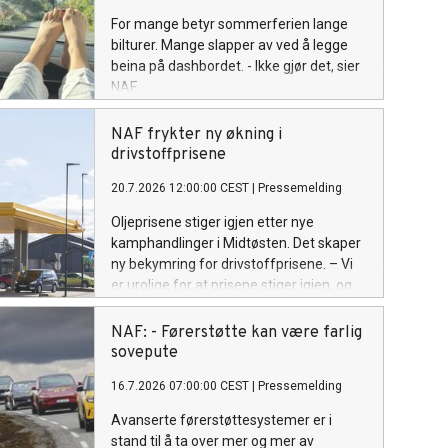
For mange betyr sommerferien lange
bilturer. Mange slapper av ved å legge
beina på dashbordet. - Ikke gjør det, sier
NAF.
NAF frykter ny økning i
drivstoffprisene
20.7.2026 12:00:00 CEST
|
Pressemelding
Oljeprisene stiger igjen etter nye
kamphandlinger i Midtøsten. Det skaper
ny bekymring for drivstoffprisene. – Vi
er urolige for at prisene stiger igjen, og
at det blir en kraftig smell for bilistene
når det midlertidige avgiftskuttet
NAF: - Førerstøtte kan være farlig
opphører, sier Ingunn Handagard,
sovepute
pressesjef i NAF.
16.7.2026 07:00:00 CEST
|
Pressemelding
Avanserte førerstøttesystemer er i
stand til å ta over mer og mer av