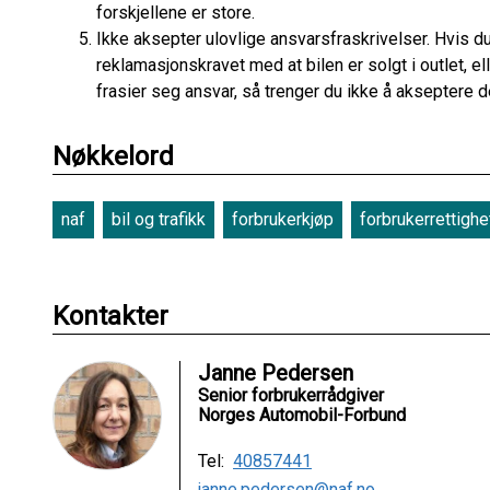
forskjellene er store.
Ikke aksepter ulovlige ansvarsfraskrivelser. Hvis du
reklamasjonskravet med at bilen er solgt i outlet, el
frasier seg ansvar, så trenger du ikke å akseptere d
Nøkkelord
naf
bil og trafikk
forbrukerkjøp
forbrukerrettighe
Kontakter
Janne Pedersen
Senior forbrukerrådgiver
Norges Automobil-Forbund
Tel:
40857441
janne.pedersen@naf.no