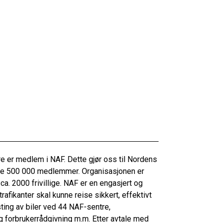
e er medlem i NAF. Dette gjør oss til Nordens
re 500 000 medlemmer. Organisasjonen er
a. 2000 frivillige. NAF er en engasjert og
afikanter skal kunne reise sikkert, effektivt
ting av biler ved 44 NAF-sentre,
 og forbrukerrådgivning m.m. Etter avtale med