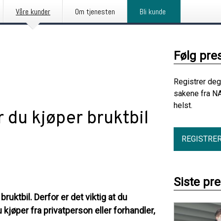
Våre kunder
Om tjenesten
Bli kunde
Følg pre
Registrer deg
sakene fra NA
helst.
 du kjøper bruktbil
REGISTRE
Siste pr
bruktbil. Derfor er det viktig at du
kjøper fra privatperson eller forhandler,