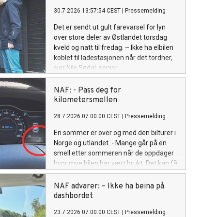
30.7.2026 13:57:54 CEST
|
Pressemelding
Det er sendt ut gult farevarsel for lyn
over store deler av Østlandet torsdag
kveld og natt til fredag. – Ikke ha elbilen
koblet til ladestasjonen når det tordner,
sier Nils Sødal, senior
kommunikasjonsrådgiver i NAF.
NAF: - Pass deg for
kilometersmellen
28.7.2026 07:00:00 CEST
|
Pressemelding
En sommer er over og med den bilturer i
Norge og utlandet. - Mange går på en
smell etter sommeren når de oppdager
hvor mye bilen har vært brukt. Det kan få
stor betydning for forsikring og
leasingavtaler, advarer NAF.
NAF advarer: – Ikke ha beina på
dashbordet
23.7.2026 07:00:00 CEST
|
Pressemelding