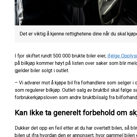
Det er viktig å kjenne rettighetene dine når du skal kjøp
I fjor skiftet rundt 500 000 brukte biler eier,
ifølge Opplys
på bilkjøp kommer høyt på listen over saker som blir meld
gjelder biler solgt i outlet.
– Vi advarer mot å kjøpe bil fra forhandlere som selger i o
som regulerer bilkjøp. Outlet-salg av bruktbil skal følg
forbrukerkjøpsloven som andre bruktbilsalg fra bilforhan
Kan ikke ta generelt forbehold om skj
Dukker det opp en feil etter at du har overtatt bilen, så b
bilen ut ifra hvordan den er annonsert, hvor gammel bilen 