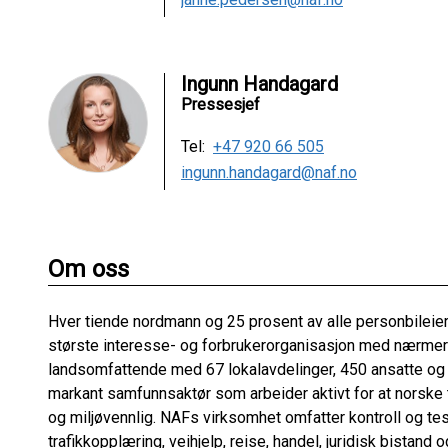
Ingunn Handagard
Pressesjef
Tel:
+47 920 66 505
ingunn.handagard@naf.no
Om oss
Hver tiende nordmann og 25 prosent av alle personbileier
største interesse- og forbrukerorganisasjon med nærme
landsomfattende med 67 lokalavdelinger, 450 ansatte og c
markant samfunnsaktør som arbeider aktivt for at norske tr
og miljøvennlig. NAFs virksomhet omfatter kontroll og tes
trafikkopplæring, veihjelp, reise, handel, juridisk bistand