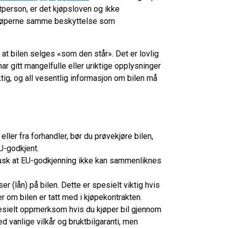
atperson, er det kjøpsloven og ikke
ilkjøperne samme beskyttelse som
 at bilen selges «som den står». Det er lovlig
r gitt mangelfulle eller uriktige opplysninger
ktig, og all vesentlig informasjon om bilen må
ller fra forhandler, bør du prøvekjøre bilen,
U-godkjent.
 Husk at EU-godkjenning ikke kan sammenliknes
r (lån) på bilen. Dette er spesielt viktig hvis
er om bilen er tatt med i kjøpekontrakten.
spesielt oppmerksom hvis du kjøper bil gjennom
ed vanlige vilkår og bruktbilgaranti, men