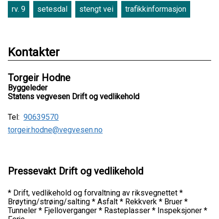
rv. 9
setesdal
stengt vei
trafikkinformasjon
Kontakter
Torgeir Hodne
Byggeleder
Statens vegvesen Drift og vedlikehold
Tel:
90639570
torgeir.hodne@vegvesen.no
Pressevakt Drift og vedlikehold
* Drift, vedlikehold og forvaltning av riksvegnettet *
Brøyting/strøing/salting * Asfalt * Rekkverk * Bruer *
Tunneler * Fjelloverganger * Rasteplasser * Inspeksjoner *