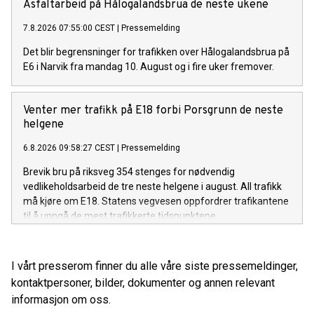
Asfaltarbeid på Hålogalandsbrua de neste ukene
7.8.2026 07:55:00 CEST
|
Pressemelding
Det blir begrensninger for trafikken over Hålogalandsbrua på
E6 i Narvik fra mandag 10. August og i fire uker fremover.
Venter mer trafikk på E18 forbi Porsgrunn de neste
helgene
6.8.2026 09:58:27 CEST
|
Pressemelding
Brevik bru på riksveg 354 stenges for nødvendig
vedlikeholdsarbeid de tre neste helgene i august. All trafikk
må kjøre om E18. Statens vegvesen oppfordrer trafikantene
til å unngå de mest trafikkerte tidspunktene.
I vårt presserom finner du alle våre siste pressemeldinger,
kontaktpersoner, bilder, dokumenter og annen relevant
informasjon om oss.