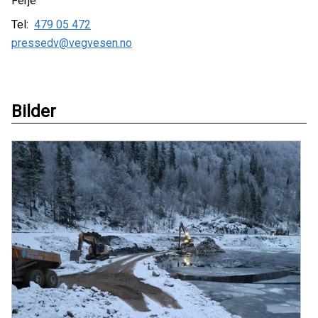
Ferje
Tel:
479 05 472
pressedv@vegvesen.no
Bilder