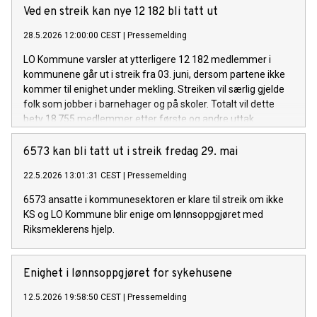
foreløpig ikke satt.
Ved en streik kan nye 12 182 bli tatt ut
28.5.2026 12:00:00 CEST
|
Pressemelding
LO Kommune varsler at ytterligere 12 182 medlemmer i
kommunene går ut i streik fra 03. juni, dersom partene ikke
kommer til enighet under mekling. Streiken vil særlig gjelde
folk som jobber i barnehager og på skoler. Totalt vil dette
bety 18 755 medlemmer etter første og andre uttak.
6573 kan bli tatt ut i streik fredag 29. mai
22.5.2026 13:01:31 CEST
|
Pressemelding
6573 ansatte i kommunesektoren er klare til streik om ikke
KS og LO Kommune blir enige om lønnsoppgjøret med
Riksmeklerens hjelp.
Enighet i lønnsoppgjøret for sykehusene
12.5.2026 19:58:50 CEST
|
Pressemelding