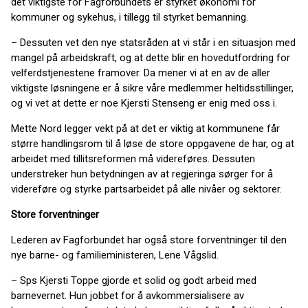
det viktigste for Fagforbundets er styrket økonomi for
kommuner og sykehus, i tillegg til styrket bemanning.
– Dessuten vet den nye statsråden at vi står i en situasjon med
mangel på arbeidskraft, og at dette blir en hovedutfordring for
velferdstjenestene framover. Da mener vi at en av de aller
viktigste løsningene er å sikre våre medlemmer heltidsstillinger,
og vi vet at dette er noe Kjersti Stenseng er enig med oss i.
Mette Nord legger vekt på at det er viktig at kommunene får
større handlingsrom til å løse de store oppgavene de har, og at
arbeidet med tillitsreformen må videreføres. Dessuten
understreker hun betydningen av at regjeringa sørger for å
videreføre og styrke partsarbeidet på alle nivåer og sektorer.
Store forventninger
Lederen av Fagforbundet har også store forventninger til den
nye barne- og familieministeren, Lene Vågslid.
– Sps Kjersti Toppe gjorde et solid og godt arbeid med
barnevernet. Hun jobbet for å avkommersialisere av