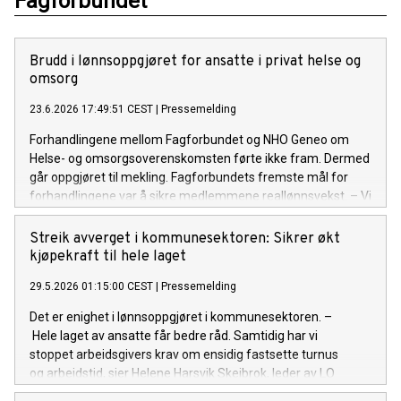
Fagforbundet
Brudd i lønnsoppgjøret for ansatte i privat helse og
omsorg
23.6.2026 17:49:51 CEST
|
Pressemelding
Forhandlingene mellom Fagforbundet og NHO Geneo om
Helse- og omsorgsoverenskomsten førte ikke fram. Dermed
går oppgjøret til mekling. Fagforbundets fremste mål for
forhandlingene var å sikre medlemmene reallønnsvekst. – Vi
har møtt en arbeidsgiver som ikke var villig til å komme oss i
møte. Mange av våre medlemmer tjener lite, derfor var
Streik avverget i kommunesektoren: Sikrer økt
reallønnsvekst et krystallklart krav fra oss. Et annet viktig
kjøpekraft til hele laget
krav var å sikre forskuttering av pleiepenger. Når
29.5.2026 01:15:00 CEST
|
Pressemelding
arbeidsgiver ikke gikk med på disse kravene, måtte det bli
brudd, sier Tarjei Leistad fra Fagforbundets ledelse. Avtalen
Det er enighet i lønnsoppgjøret i kommunesektoren. –
det ble forhandlet om er Helse- og
Hele laget av ansatte får bedre råd. Samtidig har vi
omsorgsoverenskomsten, kalt avtale 481. Fagforbundet
stoppet arbeidsgivers krav om ensidig fastsette turnus
forhandlet sammen med FO. Hvis partene ikke kommer til
og arbeidstid, sier Helene Harsvik Skeibrok, leder av LO
enighet hos Riksmekleren, vil det bli streik. Meklingsdato er
Kommune og Fagforbundet.