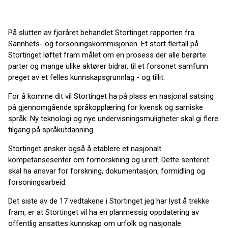
På slutten av fjoråret behandlet Stortinget rapporten fra
Sannhets- og forsoningskommisjonen. Et stort flertall på
Stortinget løftet fram målet om en prosess der alle berørte
parter og mange ulike aktører bidrar, til et forsonet samfunn
preget av et felles kunnskapsgrunnlag - og tillit.
For å komme dit vil Stortinget ha på plass en nasjonal satsing
på gjennomgående språkopplæring for kvensk og samiske
språk. Ny teknologi og nye undervisningsmuligheter skal gi flere
tilgang på språkutdanning
Stortinget ønsker også å etablere et nasjonalt
kompetansesenter om fornorskning og urett. Dette senteret
skal ha ansvar for forskning, dokumentasjon, formidling og
forsoningsarbeid.
Det siste av de 17 vedtakene i Stortinget jeg har lyst å trekke
fram, er at Stortinget vil ha en planmessig oppdatering av
offentlig ansattes kunnskap om urfolk og nasjonale