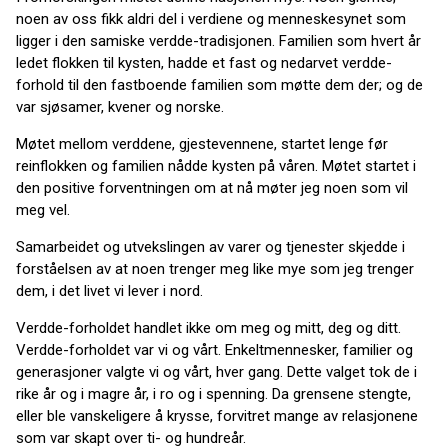
noen av oss fikk aldri del i verdiene og menneskesynet som
ligger i den samiske verdde-tradisjonen. Familien som hvert år
ledet flokken til kysten, hadde et fast og nedarvet verdde-
forhold til den fastboende familien som møtte dem der; og de
var sjøsamer, kvener og norske.
Møtet mellom verddene, gjestevennene, startet lenge før
reinflokken og familien nådde kysten på våren. Møtet startet i
den positive forventningen om at nå møter jeg noen som vil
meg vel.
Samarbeidet og utvekslingen av varer og tjenester skjedde i
forståelsen av at noen trenger meg like mye som jeg trenger
dem, i det livet vi lever i nord.
Verdde-forholdet handlet ikke om meg og mitt, deg og ditt.
Verdde-forholdet var vi og vårt. Enkeltmennesker, familier og
generasjoner valgte vi og vårt, hver gang. Dette valget tok de i
rike år og i magre år, i ro og i spenning. Da grensene stengte,
eller ble vanskeligere å krysse, forvitret mange av relasjonene
som var skapt over ti- og hundreår.