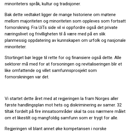
minoriteters språk, kultur og tradisjoner.
Bak dette vedtaket ligger de mange historiene om møtene
mellom majoriteten og minoriteten som oppleves som fortsatt
fornorskning. Fra UiTs side vil vi oppfordre også det private
næringslivet og frivilligheten til å være med på en slik
planmessig oppdatering av kunnskapen om urfolk og nasjonale
minoriteter.
Stortinget bør legge til rette for og finansiere også dette. Alle
sektorer må med for at forsoningen og revitaliseringen blir et
like omfattende og villet samfunnsprosjekt som
fornorskningen var det.
Vi startet dette året med at regjeringen la fram Norges aller
første handlingsplan mot hets og diskriminering av samer. 32
tiltak fordelt på fire innsatsområder skal ta oss nærmere målet
om et likestilt og mangfoldig samfunn som er trygt for alle.
Regjeringen vil blant annet øke kompetansen i norske