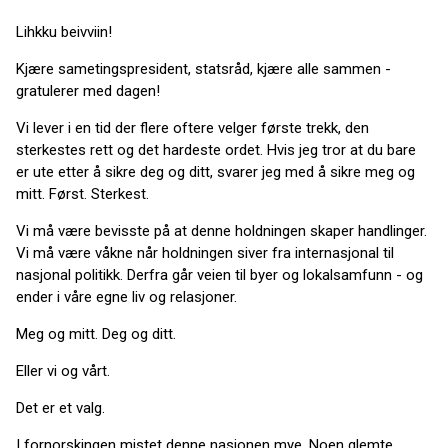
Lihkku beivviin!
Kjære sametingspresident, statsråd, kjære alle sammen -
gratulerer med dagen!
Vi lever i en tid der flere oftere velger første trekk, den
sterkestes rett og det hardeste ordet. Hvis jeg tror at du bare
er ute etter å sikre deg og ditt, svarer jeg med å sikre meg og
mitt. Først. Sterkest.
Vi må være bevisste på at denne holdningen skaper handlinger.
Vi må være våkne når holdningen siver fra internasjonal til
nasjonal politikk. Derfra går veien til byer og lokalsamfunn - og
ender i våre egne liv og relasjoner.
Meg og mitt. Deg og ditt.
Eller vi og vårt.
Det er et valg.
I fornorskingen mistet denne nasjonen mye. Noen glemte,