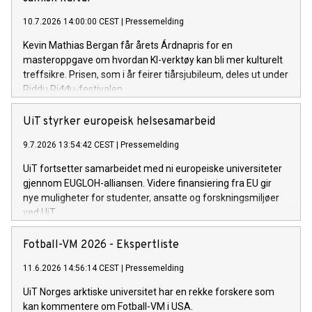
10.7.2026 14:00:00 CEST
|
Pressemelding
Kevin Mathias Bergan får årets Árdnapris for en
masteroppgave om hvordan KI-verktøy kan bli mer kulturelt
treffsikre. Prisen, som i år feirer tiårsjubileum, deles ut under
Riddu Riđđu-festivalen.
UiT styrker europeisk helsesamarbeid
9.7.2026 13:54:42 CEST
|
Pressemelding
UiT fortsetter samarbeidet med ni europeiske universiteter
gjennom EUGLOH-alliansen. Videre finansiering fra EU gir
nye muligheter for studenter, ansatte og forskningsmiljøer
ved UiT.
Fotball-VM 2026 - Ekspertliste
11.6.2026 14:56:14 CEST
|
Pressemelding
UiT Norges arktiske universitet har en rekke forskere som
kan kommentere om Fotball-VM i USA.