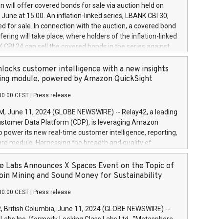
 share buyback programmes set out in MAR article 5) and
 will offer covered bonds for sale via auction held on
ion Delegated Regulation (EU) 2016/1052, also referred
June at 15:00. An inflation-linked series, LBANK CBI 30,
fe Harbour rules. Trading dayNumber of shares bought
red for sale. In connection with the auction, a covered bond
 transaction priceAmount DKKAccumulated trading for
ering will take place, where holders of the inflation-linked
8,1001,023.01489,100,86026:3 June
 CBI 24 can sell the covered bonds in the series against
050.597,354,13027:4 June
ds bought in the above-mentioned auction. The clean
055.705,278,50028:6
 bonds is predefined at 99,594. Expected settlement date is
locks customer intelligence with a new insights
001,096.273,288,81029:7 June
4. Covered bonds issued by Landsbankinn are rated A+
ing module, powered by Amazon QuickSight
106.174,424,68
outlook by S&P Global Ratings. Landsbankinn Capital
00:00 CEST
|
Press release
 manage the auction. For further information, please call
30 or email verdbrefamidlun@landsbankinn.is.
June 11, 2024 (GLOBE NEWSWIRE) -- Relay42, a leading
stomer Data Platform (CDP), is leveraging Amazon
o power its new real-time customer intelligence, reporting,
rd module. Harnessing the breadth and quality of
ta, the new Insights module empowers marketing teams
 into customer behaviors and gain invaluable insights into
 Labs Announces X Spaces Event on the Topic of
nce of their marketing programs across all online, offline,
oin Mining and Sound Money for Sustainability
ned marketing channels. Preview of the Relay42 Insights
30:00 CEST
|
Press release
re-beta version Key capabilities of the Relay42 Insights
de: Deep insights into customer behaviors: With the
British Columbia, June 11, 2024 (GLOBE NEWSWIRE) --
ghts module, marketers can ask unlimited questions about