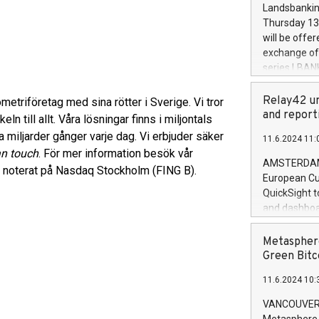
the rules on
Landsbankinn
the Commiss
Thursday 13 
to as the Sa
will be offe
backAverage
exchange off
days 1-2547
series LBANK
20247,0001,
covered bon
20245,0001,
price of the
Relay42 un
metriföretag med sina rötter i Sverige. Vi tror
June20243,0
20 June 202
and report
n till allt. Våra lösningar finns i miljontals
20244,0001,
with stable 
 miljarder gånger varje dag. Vi erbjuder säker
11.6.2024 11:
Markets will
n touch
. För mer information besök vår
+354 410 73
AMSTERDAM, 
är noterat på Nasdaq Stockholm (FING B).
European Cu
QuickSight t
and dashboa
customer da
to dive deep
Metasphere
the performa
Green Bitc
paid, and ow
11.6.2024 10:
module, in p
module inclu
VANCOUVER, 
Relay42 Insi