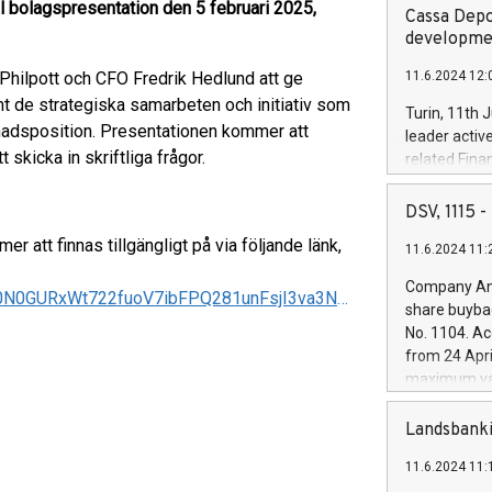
tal bolagspresentation den 5 februari 2025,
Cassa Depo
developmen
ilpott och CFO Fredrik Hedlund att ge
11.6.2024 12:
mt de strategiska samarbeten och initiativ som
Turin, 11th 
knadsposition. Presentationen kommer att
leader activ
 skicka in skriftliga frågor.
related Fina
facility of 1
creation of 
DSV, 1115
and innovati
att finnas tillgängligt på via följande länk,
11.6.2024 11:
Iveco Group 
the field of 
Company Ann
https://api.screen9.com/preview/ozS0UZCx9KytcgtQ_R0N0GURxWt722fuoV7ibFPQ281unFsjI3va3NrrwUvxQhcd
autonomous d
share buyba
increasing ef
No. 1104. Ac
financed inv
from 24 Apri
be made by I
maximum val
(EXM: IVG) i
shares, corr
business and
commenceme
Landsbanki
brands are 
implemented
11.6.2024 11:
European Par