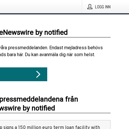
LOGG INN
beNewswire by notified
våra pressmeddelanden. Endast mejladress behövs
ds bara här. Du kan avanmäla dig när som helst.
 pressmeddelandena från
swire by notified
 signs a 150 million euro term loan facility with