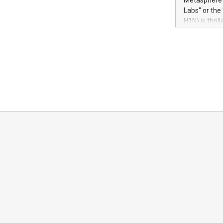
Metasphere L
their data a
Labs" or th
customers mo
H1N) is thri
Marketers can
Green Bitcoi
natural lang
2024 at 2 p.
to join the 
the fundame
how Bitcoin 
Innovations:
Bitcoin min
enhance stab
payment sys
Compare Bitc
"We're excite
Bitcoin