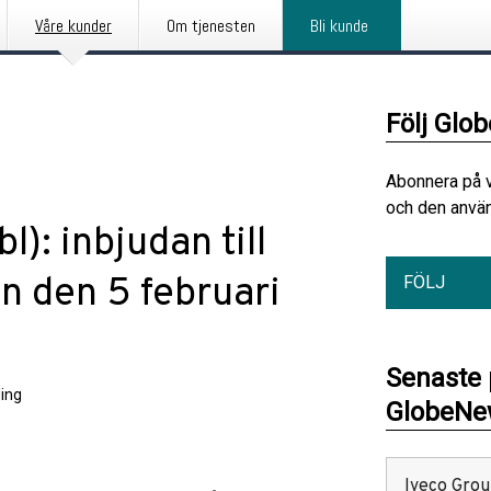
Våre kunder
Om tjenesten
Bli kunde
Följ Glo
Abonnera på 
och den använ
): inbjudan till
n den 5 februari
FÖLJ
Senaste
ing
GlobeNew
Iveco Group