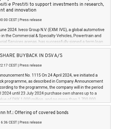
siti e Prestiti to support investments in research,
t and innovation
00:00 CEST
|
Press release
June 2024. Iveco Group N.V. (EXM: IVG), a global automotive
e in the Commercial & Specialty Vehicles, Powertrain and
ncial Services arenas, has successfully signed a term loan
50 million euros with Cassa Depositi e Prestiti (CDP), for the
new projects in Italy dedicated to research, development
 - SHARE BUYBACK IN DSV A/S
on. In detail, through the resources made available by CDP,
22:17 CEST
|
Press release
will develop innovative technologies and architectures in
electric propulsion and further develop solutions for
ouncement No. 1115 On 24 April 2024, we initiated a
riving, digitalisation and vehicle connectivity aimed at
ck programme, as described in Company Announcement
ficiency, safety, driving comfort and productivity. The
cording to the programme, the company will in the period
estments, which will have a 5-year amortising profile, will
l 2024 until 23 July 2024 purchase own shares up to a
veco Group in Italy by the end of 2025. Iveco Group N.V.
ue of DKK 1,000 million, and no more than 1,700,000
s the home of unique people and brands that power your
esponding to 0.79% of the share capital at
 mission to advance a more sustainable society. The eight
nt of the programme. The programme has been
nn hf.: Offering of covered bonds
each a
 in accordance with Regulation No. 596/2014 of the
16:36 CEST
|
Press release
liament and Council of 16 April 2014 (“MAR”) (save for