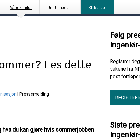
Våre kunder
Om tjenesten
Bli kunde
Følg pre
ingeniør
sommer? Les dette
Registrer deg
sakene fra NI
post fortløpe
anisasjon
|
Pressemelding
REGISTRE
Siste pr
og hva du kan gjøre hvis sommerjobben
ingeniør