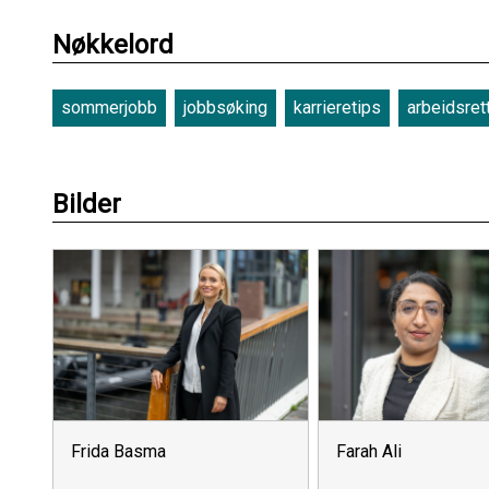
Nøkkelord
sommerjobb
jobbsøking
karrieretips
arbeidsret
Bilder
Frida Basma
Farah Ali