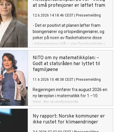
alvorlige, sier visepresident Safina de
at små profesjoner er løftet fram
Klerk.
12.6.2026 14:18:46 CEST
|
Pressemelding
- Det er positivt at planen løfter fram
bioingeniører og ortopediingeniører, og
peker på noen av flaskehalsene disse
utdanningene står i, sier fagstyreleder i
NITO Bioingeniørfaglig institutt, Kaja
Marienborg.
NITO om ny matematikkplan: –
Godt at statsråden har lyttet til
fagmiljøene
11.6.2026 10:48:38 CEST
|
Pressemelding
Regjeringen innfører fra august 2026 en
ny læreplan i matematikk for 1.–10.
trinn, der grunnleggende
regneferdigheter løftes tydeligere frem.
Ny rapport: Norske kommuner er
ikke rustet for klimaendringer