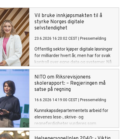
Vil bruke innkjøpsmakten til å
styrke Norges digitale
selvstendighet
23.6.2026 16:20:02 CEST
|
Pressemelding
Offentlig sektor kjøper digitale løsninger
for milliarder hvert år, men har for svak
kontroll over egne data og systemer. Nå
gir NITO, Tekna og Forbrukerrådet
digitaliseringsministeren konkrete grep
NITO om Riksrevisjonens
for å redusere avhengigheten av globale
skolerapport: – Regjeringen må
tek-giganter.
satse på regning
16.6.2026 14:19:00 CEST
|
Pressemelding
Kunnskapsdepartementets arbeid for
elevenes lese-, skrive- og
regneferdigheter vurderes som
«kritikkverdig» av Riksrevisjonen. – For
NITO er funnene gjenkjennelige og
Helsepersonellplan 2040: - Viktig