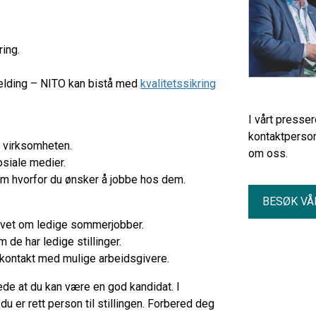
ing.
melding – NITO kan bistå med
kvalitetssikring
I vårt presse
kontaktperson
 virksomheten.
om oss.
osiale medier.
m hvorfor du ønsker å jobbe hos dem.
BESØK VÅ
 vet om ledige sommerjobber.
 de har ledige stillinger.
 kontakt med mulige arbeidsgivere.
ede at du kan være en god kandidat. I
du er rett person til stillingen. Forbered deg