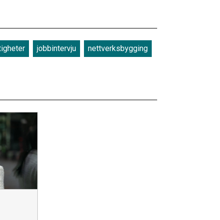
tigheter
jobbintervju
nettverksbygging