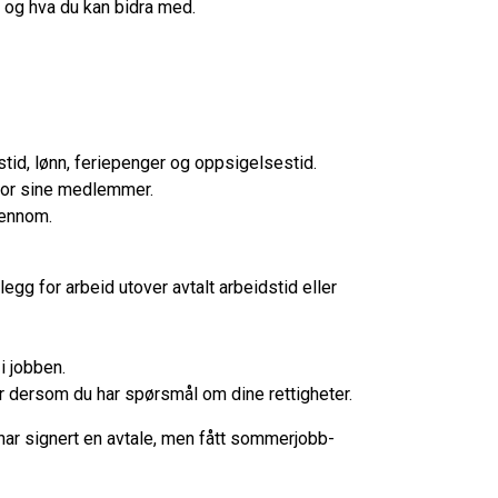
 og hva du kan bidra med.
tid, lønn, feriepenger og oppsigelsestid.
for sine medlemmer.
jennom.
egg for arbeid utover avtalt arbeidstid eller
 i jobben.
er dersom du har spørsmål om dine rettigheter.
har signert en avtale, men fått sommerjobb-