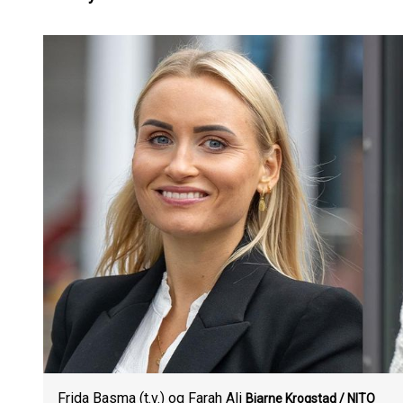
Frida Basma (t.v.) og Farah Ali
Bjarne Krogstad / NITO