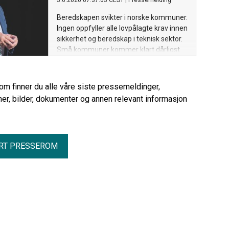
3.6.2026 07:37:03 CEST
|
Pressemelding
Beredskapen svikter i norske kommuner.
Ingen oppfyller alle lovpålagte krav innen
sikkerhet og beredskap i teknisk sektor.
Små kommuner kommer klart dårligst
ut.
rom finner du alle våre siste pressemeldinger,
er, bilder, dokumenter og annen relevant informasjon
RT PRESSEROM