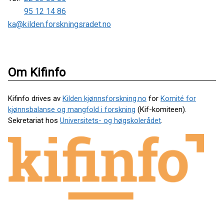
95 12 14 86
ka@kilden.forskningsradet.no
Om Kifinfo
Kifinfo drives av
Kilden kjønnsforskning.no
for
Komité for
kjønnsbalanse og mangfold i forskning
(Kif-komiteen).
Sekretariat hos
Universitets- og høgskolerådet
.