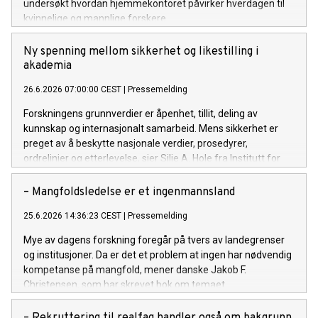
undersøkt hvordan hjemmekontoret påvirker hverdagen til
kvinnelige og mannlige forskere.
Ny spenning mellom sikkerhet og likestilling i
akademia
26.6.2026 07:00:00 CEST
|
Pressemelding
Forskningens grunnverdier er åpenhet, tillit, deling av
kunnskap og internasjonalt samarbeid. Mens sikkerhet er
preget av å beskytte nasjonale verdier, prosedyrer,
ordrelinjer og etterlevelse, sier Silje A. Hole fra Institutt for
energiteknikk.
– Mangfoldsledelse er et ingenmannsland
25.6.2026 14:36:23 CEST
|
Pressemelding
Mye av dagens forskning foregår på tvers av landegrenser
og institusjoner. Da er det et problem at ingen har nødvendig
kompetanse på mangfold, mener danske Jakob F.
Christensen, som har skrevet bok om temaet.