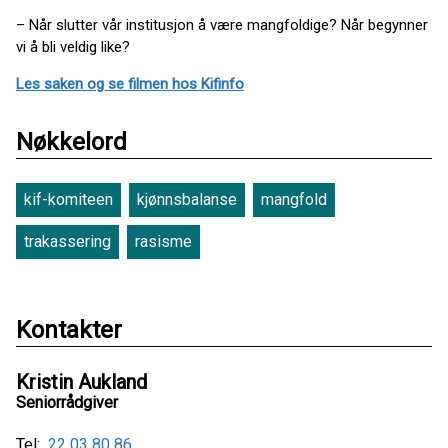
– Når slutter vår institusjon å være mangfoldige? Når begynner
vi å bli veldig like?
Les saken og se filmen hos Kifinfo
Nøkkelord
kif-komiteen
kjønnsbalanse
mangfold
trakassering
rasisme
Kontakter
Kristin Aukland
Seniorrådgiver
Tel:
22 03 80 86