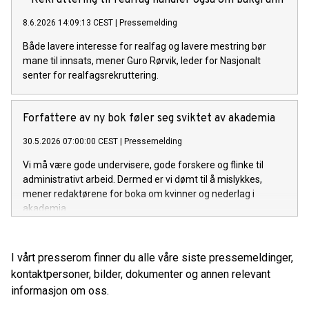
– Rekruttering til realfag handler også om bakgrunn
8.6.2026 14:09:13 CEST
|
Pressemelding
Både lavere interesse for realfag og lavere mestring bør
mane til innsats, mener Guro Rørvik, leder for Nasjonalt
senter for realfagsrekruttering.
Forfattere av ny bok føler seg sviktet av akademia
30.5.2026 07:00:00 CEST
|
Pressemelding
Vi må være gode undervisere, gode forskere og flinke til
administrativt arbeid. Dermed er vi dømt til å mislykkes,
mener redaktørene for boka om kvinner og nederlag i
akademia.
I vårt presserom finner du alle våre siste pressemeldinger,
kontaktpersoner, bilder, dokumenter og annen relevant
informasjon om oss.