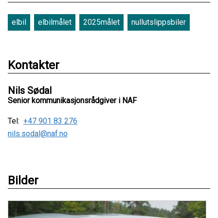
elbil
elbilmålet
2025målet
nullutslippsbiler
Kontakter
Nils Sødal
Senior kommunikasjonsrådgiver i NAF
Tel:
+47 901 83 276
nils.sodal@naf.no
Bilder