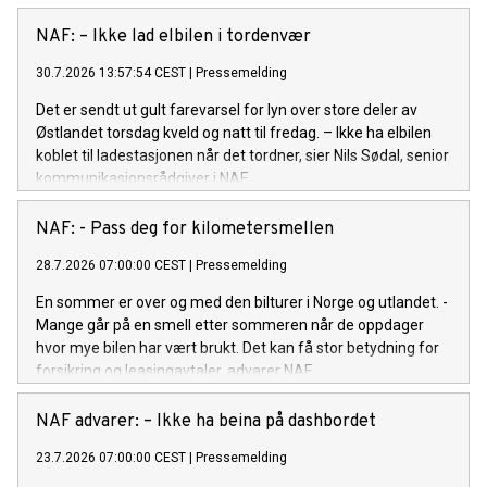
NAF: – Ikke lad elbilen i tordenvær
30.7.2026 13:57:54 CEST
|
Pressemelding
Det er sendt ut gult farevarsel for lyn over store deler av
Østlandet torsdag kveld og natt til fredag. – Ikke ha elbilen
koblet til ladestasjonen når det tordner, sier Nils Sødal, senior
kommunikasjonsrådgiver i NAF.
NAF: - Pass deg for kilometersmellen
28.7.2026 07:00:00 CEST
|
Pressemelding
En sommer er over og med den bilturer i Norge og utlandet. -
Mange går på en smell etter sommeren når de oppdager
hvor mye bilen har vært brukt. Det kan få stor betydning for
forsikring og leasingavtaler, advarer NAF.
NAF advarer: – Ikke ha beina på dashbordet
23.7.2026 07:00:00 CEST
|
Pressemelding