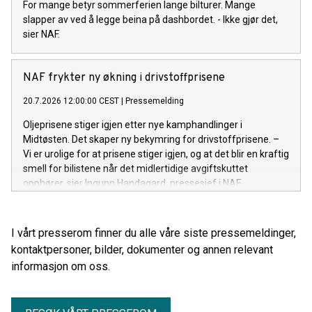
For mange betyr sommerferien lange bilturer. Mange
slapper av ved å legge beina på dashbordet. - Ikke gjør det,
sier NAF.
NAF frykter ny økning i drivstoffprisene
20.7.2026 12:00:00 CEST
|
Pressemelding
Oljeprisene stiger igjen etter nye kamphandlinger i
Midtøsten. Det skaper ny bekymring for drivstoffprisene. –
Vi er urolige for at prisene stiger igjen, og at det blir en kraftig
smell for bilistene når det midlertidige avgiftskuttet
opphører, sier Ingunn Handagard, pressesjef i NAF.
I vårt presserom finner du alle våre siste pressemeldinger,
kontaktpersoner, bilder, dokumenter og annen relevant
informasjon om oss.