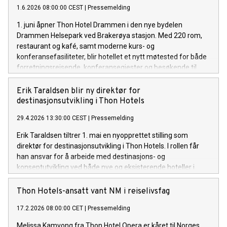
1.6.2026 08:00:00 CEST
|
Pressemelding
1. juni åpner Thon Hotel Drammen i den nye bydelen
Drammen Helsepark ved Brakerøya stasjon. Med 220 rom,
restaurant og kafé, samt moderne kurs- og
konferansefasiliteter, blir hotellet et nytt møtested for både
forretningsreisende, konferansegjester og besøkende til
området.
Erik Taraldsen blir ny direktør for
destinasjonsutvikling i Thon Hotels
29.4.2026 13:30:00 CEST
|
Pressemelding
Erik Taraldsen tiltrer 1. mai en nyopprettet stilling som
direktør for destinasjonsutvikling i Thon Hotels. I rollen får
han ansvar for å arbeide med destinasjons- og
konseptutvikling ved både nye og eksisterende hoteller i
kjeden. Taraldsen kommer fra stillingen som hotelldirektør
ved Thon Hotel Lofoten og Thon Hotel Svolvær, hvor han har
Thon Hotels-ansatt vant NM i reiselivsfag
vært siden 2007. Han har spilt en sentral rolle i utviklingen av
17.2.2026 08:00:00 CET
|
Pressemelding
hotellene og i samarbeidet med reiselivsnæringen i regionen,
blant annet gjennom engasjement i Nordnorks reiseliv, NHO
Melissa Kamvong fra Thon Hotel Opera er kåret til Norges