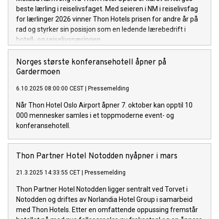
Reiseliv og Visit Lofoten. – Erik har vært med å åpne og drifte
beste lærling i reiselivsfaget. Med seieren i NM i reiselivsfag
begge våre hoteller i Svolvær. Med sterk lokal tilstedeværelse
for lærlinger 2026 vinner Thon Hotels prisen for andre år på
og høy gjennomføringsevne har han bidratt til å gjøre
rad og styrker sin posisjon som en ledende lærebedrift i
hotellene til viktige produkter i norsk reiseliv. Hans erfaring
hotell- og reiselivsnæringen.
med destinasjonsutvikling gjør at vi er trygge på at han er
rett person til å videreutvikle konseptene og nye satsinger i
Norges største konferansehotell åpner på
Thon Hotels, sier konserndirektør Morten Thorvaldsen i Thon
Gardermoen
Hotels.
6.10.2025 08:00:00 CEST
|
Pressemelding
Når Thon Hotel Oslo Airport åpner 7. oktober kan opptil 10
000 mennesker samles i et toppmoderne event- og
konferansehotell.
Thon Partner Hotel Notodden nyåpner i mars
21.3.2025 14:33:55 CET
|
Pressemelding
Thon Partner Hotel Notodden ligger sentralt ved Torvet i
Notodden og driftes av Norlandia Hotel Group i samarbeid
med Thon Hotels. Etter en omfattende oppussing fremstår