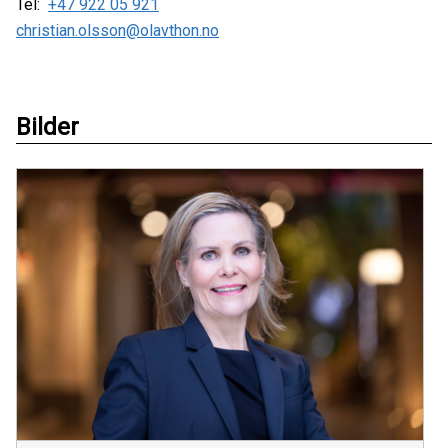
Tel:
+47 922 05 921
christian.olsson@olavthon.no
Bilder