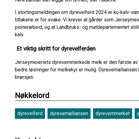
I stortingsmeldingen om dyrevelferd 2024 er ku-kalv-sa
tiltakene er for svake. Vi krever at gårder som Jerseymeie
pionerarbeid, og at Landbruks- og matdepartementet stille
kalv.
Et viktig skritt for dyrevelferden
Jerseymeieriets dyrevernmerkede melk er den første av si
bedre løsninger for melkekyr er mulig. Dyrevernalliansen 
bransjen.
Nøkkelord
dyrevelferd
dyrevernalliansen
dyrevernmerket