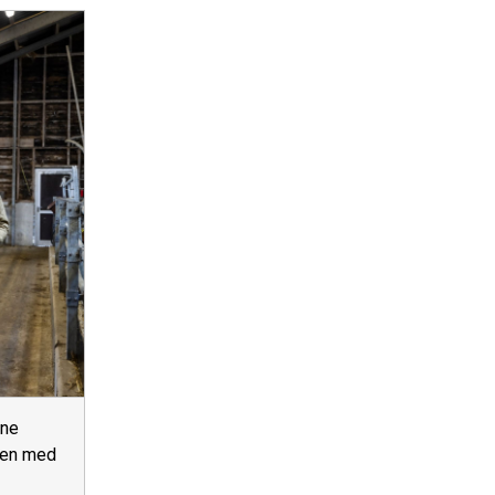
dne
den med