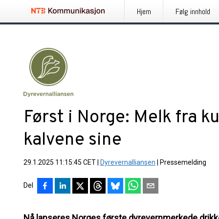
Hjem
Følg innhold
Først i Norge: Melk fra k
kalvene sine
29.1.2025 11:15:45 CET
|
Dyrevernalliansen
|
Pressemelding
Del
Nå lanseres Norges første dyrevernmerkede drikk