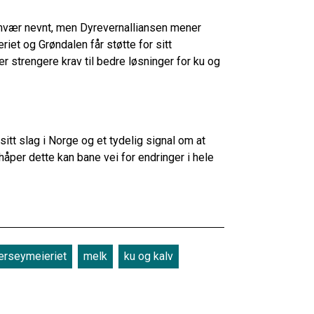
mvær nevnt, men Dyrevernalliansen mener
riet og Grøndalen får støtte for sitt
r strengere krav til bedre løsninger for ku og
tt slag i Norge og et tydelig signal om at
håper dette kan bane vei for endringer i hele
jerseymeieriet
melk
ku og kalv