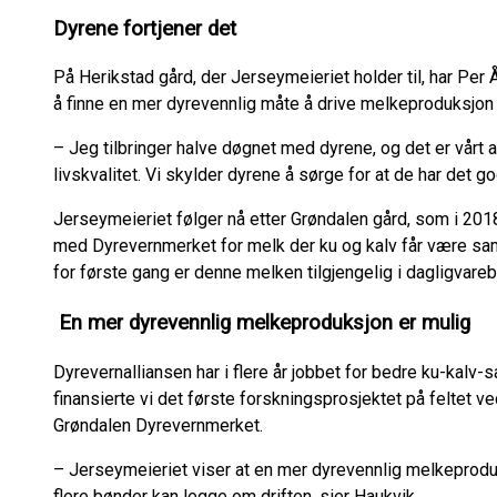
Dyrene fortjener det
På Herikstad gård, der Jerseymeieriet holder til, har Per 
å finne en mer dyrevennlig måte å drive melkeproduksjon
– Jeg tilbringer halve døgnet med dyrene, og det er vårt 
livskvalitet. Vi skylder dyrene å sørge for at de har det 
Jerseymeieriet følger nå etter Grøndalen gård, som i 2018 b
med Dyrevernmerket for melk der ku og kalv får være samm
for første gang er denne melken tilgjengelig i dagligvare
En mer dyrevennlig melkeproduksjon er mulig
Dyrevernalliansen har i flere år jobbet for bedre ku-kalv
finansierte vi det første forskningsprosjektet på feltet v
Grøndalen Dyrevernmerket.
– Jerseymeieriet viser at en mer dyrevennlig melkeproduks
flere bønder kan legge om driften, sier Haukvik.