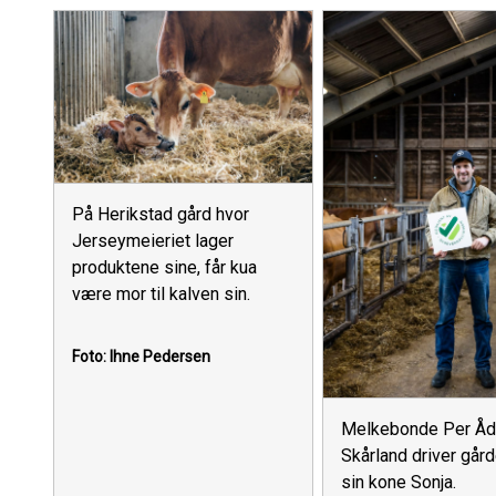
På Herikstad gård hvor
Jerseymeieriet lager
produktene sine, får kua
være mor til kalven sin.
Foto: Ihne Pedersen
Melkebonde Per Å
Skårland driver går
sin kone Sonja.