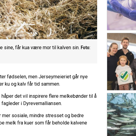
sine, får kua være mor til kalven sin.
Foto:
 etter fødselen, men Jerseymeieriet går nye
der ku og kalv får tid sammen.
håper det vil inspirere flere melkebønder til å
, fagleder i Dyrevernalliansen.
r mer sosiale, mindre stresset og bedre
jøpe melk fra kuer som får beholde kalvene