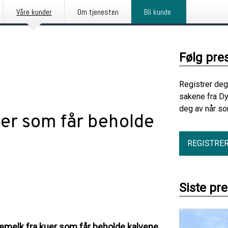
Våre kunder
Om tjenesten
Bli kunde
Følg pre
Registrer deg
sakene fra Dy
deg av når so
uer som får beholde
REGISTRE
Siste pr
emelk fra kuer som får beholde kalvene