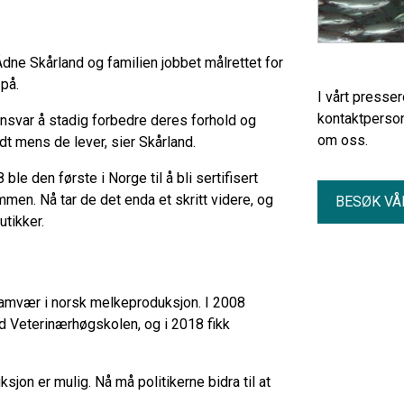
Ådne Skårland og familien jobbet målrettet for
 på.
I vårt presse
kontaktperson
ansvar å stadig forbedre deres forhold og
om oss.
godt mens de lever, sier Skårland.
le den første i Norge til å bli sertifisert
en. Nå tar de det enda et skritt videre, og
BESØK VÅ
butikker.
-samvær i norsk melkeproduksjon. I 2008
ed Veterinærhøgskolen, og i 2018 fikk
jon er mulig. Nå må politikerne bidra til at