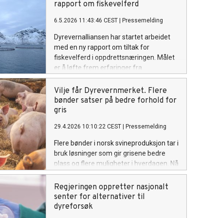
rapport om fiskevelferd
6.5.2026 11:43:46 CEST
|
Pressemelding
Dyrevernalliansen har startet arbeidet
med en ny rapport om tiltak for
fiskevelferd i oppdrettsnæringen. Målet
er å løfte frem erfaringer fra
oppdrettere og anlegg som har lykkes
med tiltak som gir bedre fiskevelferd i
Vilje får Dyrevernmerket. Flere
praksis.
bønder satser på bedre forhold for
gris
29.4.2026 10:10:22 CEST
|
Pressemelding
Flere bønder i norsk svineproduksjon tar i
bruk løsninger som gir grisene bedre
plass og flere muligheter i hverdagen. Nå
får Vilje sine produkter med gris
Dyrevernmerket, og blir tilgjengelige i
Regjeringen oppretter nasjonalt
dagligvarebutikker over hele landet
senter for alternativer til
dyreforsøk