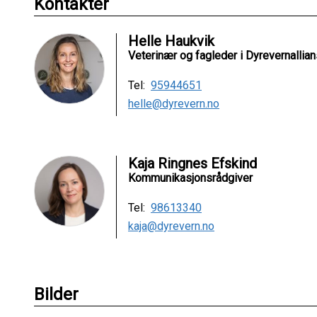
Kontakter
Helle Haukvik
Veterinær og fagleder i Dyrevernallia
Tel:
95944651
helle@dyrevern.no
Kaja Ringnes Efskind
Kommunikasjonsrådgiver
Tel:
98613340
kaja@dyrevern.no
Bilder