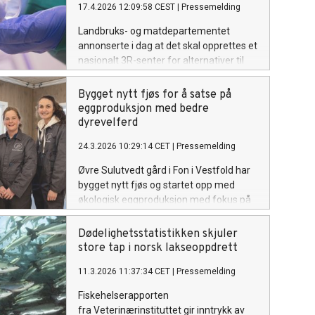
17.4.2026 12:09:58 CEST
|
Pressemelding
Landbruks- og matdepartementet
annonserte i dag at det skal opprettes et
nasjonalt 3R-senter for alternativer til
dyreforsøk. Dette er en milepæl etter
over 20 års arbeid fra Dyrevernalliansen
Bygget nytt fjøs for å satse på
for å få et slikt senter på plass.
eggproduksjon med bedre
dyrevelferd
24.3.2026 10:29:14 CET
|
Pressemelding
Øvre Sulutvedt gård i Fon i Vestfold har
bygget nytt fjøs og startet opp med
økologisk eggproduksjon med fokus på
bedre dyrevelferd. Nå er gården
godkjent for Dyrevernmerket.
Dødelighetsstatistikken skjuler
store tap i norsk lakseoppdrett
11.3.2026 11:37:34 CET
|
Pressemelding
Fiskehelserapporten
fra Veterinærinstituttet gir inntrykk av