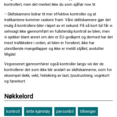
kontrollert, men det merket ikke du som sjåfør noe til.
– Skiltskannere bidrar til mer effektive kontroller og at
trafikantene kommer raskere fram. Våre skiltskannere gjør det
mulig å kontrollere biler i løpet av et sekund. På så kort tid får vi
selvsagt ikke gjennomført en fullstendig kontroll av bilen, men
vi sjekker blant annet om den er EU-godkjent og dermed har det
mest trafikksikre i orden, at bilen er forsikret, ikke har
utestående mangellapper og ikke er meldt stjålet, avslutter
Wigdel.
Vegvesenet gjennomfører også kontroller langs vei der de
kontrollerer det som ikke blir avslørt av skiltskannerne, som for
eksempel dekk, vekt, feilsikring av last, lysutrustning, vognkort
og førerkort.
Nøkkelord
kontroll
lette kjøretøy
personbil
tilhenger