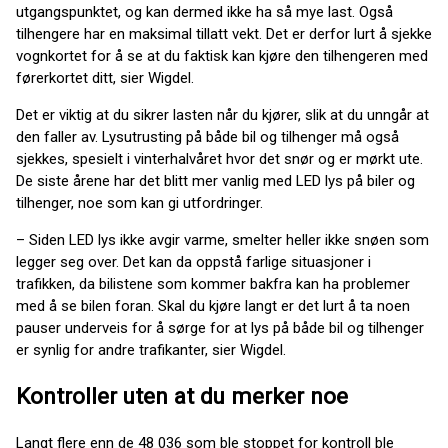
utgangspunktet, og kan dermed ikke ha så mye last. Også
tilhengere har en maksimal tillatt vekt. Det er derfor lurt å sjekke
vognkortet for å se at du faktisk kan kjøre den tilhengeren med
førerkortet ditt, sier Wigdel.
Det er viktig at du sikrer lasten når du kjører, slik at du unngår at
den faller av. Lysutrusting på både bil og tilhenger må også
sjekkes, spesielt i vinterhalvåret hvor det snør og er mørkt ute.
De siste årene har det blitt mer vanlig med LED lys på biler og
tilhenger, noe som kan gi utfordringer.
–
Siden LED lys ikke avgir varme, smelter heller ikke snøen som
legger seg over. Det kan da oppstå farlige situasjoner i
trafikken, da bilistene som kommer bakfra kan ha problemer
med å se bilen foran. Skal du kjøre langt er det lurt å ta noen
pauser underveis for å sørge for at lys på både bil og tilhenger
er synlig for andre trafikanter, sier Wigdel.
Kontroller uten at du merker noe
Langt flere enn de 48 036 som ble stoppet for kontroll ble