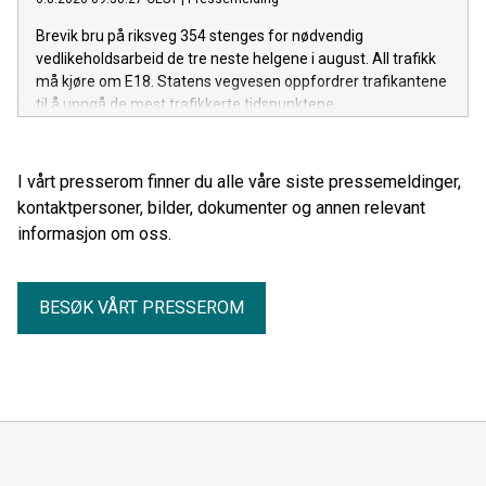
Brevik bru på riksveg 354 stenges for nødvendig
vedlikeholdsarbeid de tre neste helgene i august. All trafikk
må kjøre om E18. Statens vegvesen oppfordrer trafikantene
til å unngå de mest trafikkerte tidspunktene.
I vårt presserom finner du alle våre siste pressemeldinger,
kontaktpersoner, bilder, dokumenter og annen relevant
informasjon om oss.
BESØK VÅRT PRESSEROM