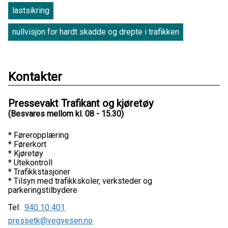
lastsikring
nullvisjon for hardt skadde og drepte i trafikken
Kontakter
Pressevakt Trafikant og kjøretøy
(Besvares mellom kl. 08 - 15.30)
* Føreropplæring
* Førerkort
* Kjøretøy
* Utekontroll
* Trafikkstasjoner
* Tilsyn med trafikkskoler, verksteder og
parkeringstilbydere
Tel:
940 10 401
pressetk@vegvesen.no