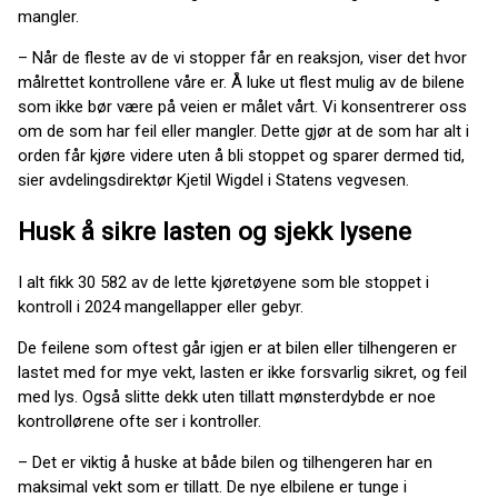
mangler.
– Når de fleste av de vi stopper får en reaksjon, viser det hvor
målrettet kontrollene våre er. Å luke ut flest mulig av de bilene
som ikke bør være på veien er målet vårt. Vi konsentrerer oss
om de som har feil eller mangler. Dette gjør at de som har alt i
orden får kjøre videre uten å bli stoppet og sparer dermed tid,
sier avdelingsdirektør Kjetil Wigdel i Statens vegvesen.
Husk å sikre lasten og sjekk lysene
I alt fikk 30 582 av de lette kjøretøyene som ble stoppet i
kontroll i 2024 mangellapper eller gebyr.
De feilene som oftest går igjen er at bilen eller tilhengeren er
lastet med for mye vekt, lasten er ikke forsvarlig sikret, og feil
med lys. Også slitte dekk uten tillatt mønsterdybde er noe
kontrollørene ofte ser i kontroller.
– Det er viktig å huske at både bilen og tilhengeren har en
maksimal vekt som er tillatt. De nye elbilene er tunge i