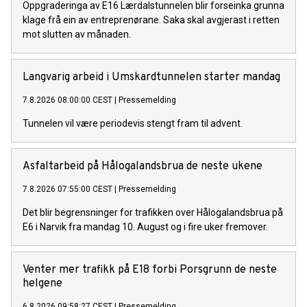
Oppgraderinga av E16 Lærdalstunnelen blir forseinka grunna
klage frå ein av entreprenørane. Saka skal avgjerast i retten
mot slutten av månaden.
Langvarig arbeid i Umskardtunnelen starter mandag
7.8.2026 08:00:00 CEST
|
Pressemelding
Tunnelen vil være periodevis stengt fram til advent.
Asfaltarbeid på Hålogalandsbrua de neste ukene
7.8.2026 07:55:00 CEST
|
Pressemelding
Det blir begrensninger for trafikken over Hålogalandsbrua på
E6 i Narvik fra mandag 10. August og i fire uker fremover.
Venter mer trafikk på E18 forbi Porsgrunn de neste
helgene
6.8.2026 09:58:27 CEST
|
Pressemelding