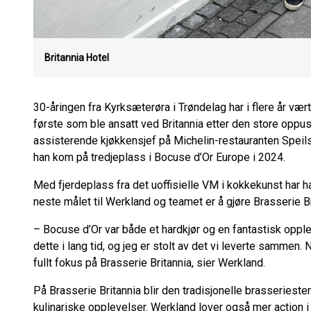
Britannia Hotel
30-åringen fra Kyrksæterøra i Trøndelag har i flere år væ
første som ble ansatt ved Britannia etter den store oppus
assisterende kjøkkensjef på Michelin-restauranten Speilsa
han kom på tredjeplass i Bocuse d’Or Europe i 2024.
Med fjerdeplass fra det uoffisielle VM i kokkekunst har h
neste målet til Werkland og teamet er å gjøre Brasserie B
– Bocuse d’Or var både et hardkjør og en fantastisk oppl
dette i lang tid, og jeg er stolt av det vi leverte sammen. 
fullt fokus på Brasserie Britannia, sier Werkland.
På Brasserie Britannia blir den tradisjonelle brasseries
kulinariske opplevelser. Werkland lover også mer action i 