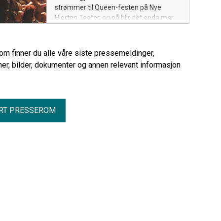
Restauranten bekrefter med dette sin
strømmer til Queen-festen på Nye
posisjon blant de fremste
Hjorten Teater, og nå blir det enda mer
gastronomiske opplevelsene i Norden,
rock til høsten.
og markerer samtidig nok et år med
anerkjennelse fra verdens mest
rom finner du alle våre siste pressemeldinger,
prestisjefylte restaurantguide. – Vi er
er, bilder, dokumenter og annen relevant informasjon
utrolig stolte over å beholde Michelin-
stjernen også i årets guide. Det er en
anerkjennelse av det arbeidet hele
teamet legger ned hver eneste dag for å
skape opplevelser på høyeste nivå for
RT PRESSEROM
gjestene våre,
sier ExecutiveHead Chef Håkon Solbakk.
Administrerende direktør ved Britannia
Hotel, Arild Sjødin, er stolt over at
Speilsalen igjen anerkjennes av Guide
Michelin: – Teamet i Speilsalen leverer
opplevelser på aller høyest