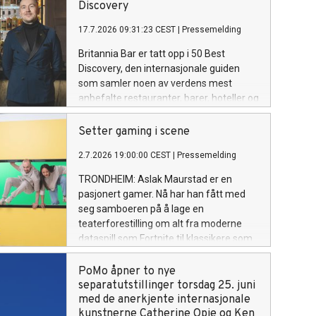
Discovery
17.7.2026 09:31:23 CEST
|
Pressemelding
Britannia Bar er tatt opp i 50 Best
Discovery, den internasjonale guiden
som samler noen av verdens mest
anbefalte restauranter, barer, hoteller og
vingårder. 50 Best Discovery er en
internasjonale reise- og
Setter gaming i scene
opplevelsesguiden fra organisasjonen
2.7.2026 19:00:00 CEST
|
Pressemelding
bak The World's 50 Best. Utvelgelsen
bygger på stemmer fra mer enn 3 000
TRONDHEIM: Aslak Maurstad er en
bransjeeksperter i The World's 50 Best
pasjonert gamer. Nå har han fått med
Academies og er en anerkjennelse av
seg samboeren på å lage en
steder som har utmerket seg
teaterforestilling om alt fra moderne
internasjonalt. 50 Best Discovery er en
dataspill som Fortnite til klassikere som
utvidelse av de årlige 50 Best-listene.
Ludo.
PoMo åpner to nye
separatutstillinger torsdag 25. juni
med de anerkjente internasjonale
kunstnerne Catherine Opie og Ken