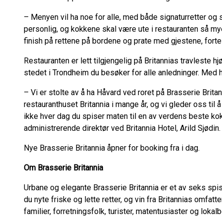
– Menyen vil ha noe for alle, med både signaturretter og 
personlig, og kokkene skal være ute i restauranten så mye
finish på rettene på bordene og prate med gjestene, forte
Restauranten er lett tilgjengelig på Britannias travleste h
stedet i Trondheim du besøker for alle anledninger. Med 
– Vi er stolte av å ha Håvard ved roret på Brasserie Britan
restauranthuset Britannia i mange år, og vi gleder oss til 
ikke hver dag du spiser maten til en av verdens beste kokk
administrerende direktør ved Britannia Hotel, Arild Sjødin
Nye Brasserie Britannia åpner for booking fra i dag.
Om Brasserie Britannia
Urbane og elegante Brasserie Britannia er et av seks spis
du nyte friske og lette retter, og vin fra Britannias omfatt
familier, forretningsfolk, turister, matentusiaster og lo