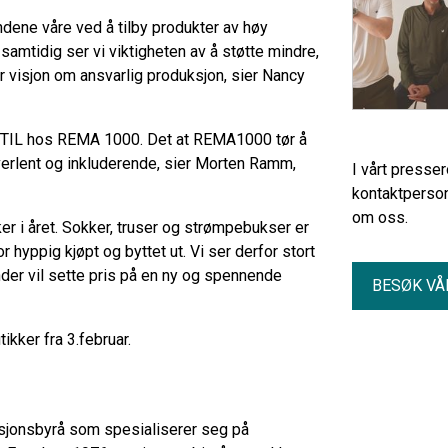
dene våre ved å tilby produkter av høy
 samtidig ser vi viktigheten av å støtte mindre,
 visjon om ansvarlig produksjon, sier Nancy
 INNTIL hos REMA 1000. Det at REMA1000 tør å
verlent og inkluderende, sier Morten Ramm,
I vårt presse
kontaktperson
om oss.
er i året. Sokker, truser og strømpebukser er
r hyppig kjøpt og byttet ut. Vi ser derfor stort
under vil sette pris på en ny og spennende
BESØK VÅ
ikker fra 3.februar.
ksjonsbyrå som spesialiserer seg på