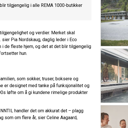
lir tilgjengelig i alle REMA 1000-butikker
ilgjengelighet og verdier. Merket skal
 sier Pia Nordskaug, daglig leder i Eco
i de fleste hjem, og det at det blir tilgjengelig
fortsetter hun.
familien
,
som sokker, truser, boksere og
ne er designet med tanke på funksjonalitet og
000s løfte om å gi kundene rimelige produkter
d INNTIL handler det om akkurat det – plagg
ag som om flere år, sier Celine Aagaard,