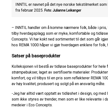
INNTIL er navnet på det nye norske tekstilmerket som b
fra februar 2025.
Foto: Julianne Leikanger
– INNTIL handler om å komme nærmere folk, både i pris, t
tilby hverdagsplagg som er myke, komfortable og tidløse.
Concepts. Vi har kokt ned sortimentet til det som går igjen 
hos REMA 1000 håper vi gjør hverdagen enklere for folk, 
Satser på baseprodukter
Kolleksjonen vil bestå av tidløse baseprodukter for hele 
strømpebukser, laget av sertifiserte materialer. Produkte
komfort, og vil tilbys til en pris som reflekterer REMA 1
av høy kvalitet, produsert og solgt på en ansvarlig måte.
-Jeg har alltid vært opptatt av tidløshet i design, og me
som ikke styres av trender, men som er like relevante i d
medeier i Eco Concepts.