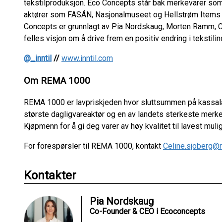
tekstilproduksjon. Eco Concepts står bak merkevarer som
aktører som FASÁN, Nasjonalmuseet og Hellstrøm Items 
Concepts er grunnlagt av Pia Nordskaug, Morten Ramm, C
felles visjon om å drive frem en positiv endring i tekstil
@_inntil
//
www.inntil.com
Om REMA 1000
REMA 1000 er lavpriskjeden hvor sluttsummen på kassal
største dagligvareaktør og en av landets sterkeste merk
Kjøpmenn for å gi deg varer av høy kvalitet til lavest mul
For forespørsler til REMA 1000, kontakt
Celine.sjoberg@
Kontakter
Pia Nordskaug
Co-Founder & CEO i Ecoconcepts