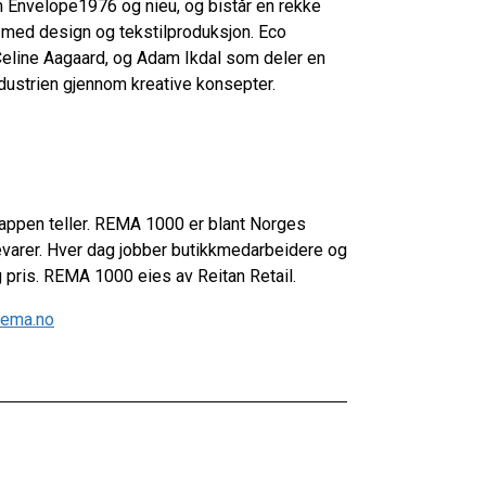
 Envelope1976 og nieu, og bistår en rekke
med design og tekstilproduksjon. Eco
eline Aagaard, og Adam Ikdal som deler en
industrien gjennom kreative konsepter.
appen teller. REMA 1000 er blant Norges
evarer. Hver dag jobber butikkmedarbeidere og
ig pris. REMA 1000 eies av Reitan Retail.
rema.no