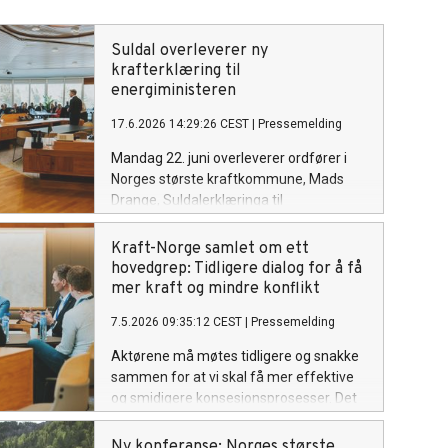
Suldal overleverer ny
krafterklæring til
energiministeren
17.6.2026 14:29:26 CEST
|
Pressemelding
Mandag 22. juni overleverer ordfører i
Norges største kraftkommune, Mads
Drange, Suldalerklæringa til
energiminister Terje Aasland.
Erklæringen er resultatet av det nye
Kraft-Norge samlet om ett
initiativet «På innsida av krafta», som
hovedgrep: Tidligere dialog for å få
samlet sentrale aktører fra
mer kraft og mindre konflikt
kraftbransjen, forskning, industri,
7.5.2026 09:35:12 CEST
|
Pressemelding
forvaltning, naturinteresser og politikk til
rundebordskonferanse i mai.
Aktørene må møtes tidligere og snakke
sammen for at vi skal få mer effektive
og smidigere konsesjonsprosesser. Det
er konklusjonen etter at kraftbransje,
myndigheter, vertskommuner,
Ny konferanse: Norges største