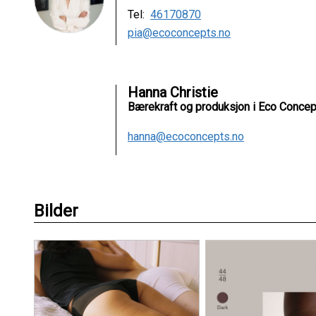
Tel:
46170870
pia@ecoconcepts.no
Hanna Christie
Bærekraft og produksjon i Eco Conce
hanna@ecoconcepts.no
Bilder