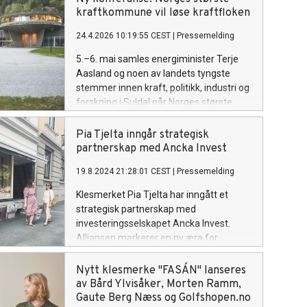
naturinteresser og industriaktører har
kraftkommune vil løse kraftfloken
møttes ansikt til ansikt på den nye
24.4.2026 10:19:55 CEST
|
Pressemelding
kraftkonferansen «På innsida av krafta»
i Suldal.
5.–6. mai samles energiminister Terje
Aasland og noen av landets tyngste
stemmer innen kraft, politikk, industri og
forskning i Suldal når Norges største
kraftkommune inviterer til den nye
konferansen «På innsida av krafta».
Pia Tjelta inngår strategisk
partnerskap med Ancka Invest
19.8.2024 21:28:01 CEST
|
Pressemelding
Klesmerket Pia Tjelta har inngått et
strategisk partnerskap med
investeringsselskapet Ancka Invest.
Alliansen markerer en ny æra for
klesmerket og merkevaren Pia Tjelta.
Nytt klesmerke "FASÁN" lanseres
av Bård Ylvisåker, Morten Ramm,
Gaute Berg Næss og Golfshopen.no