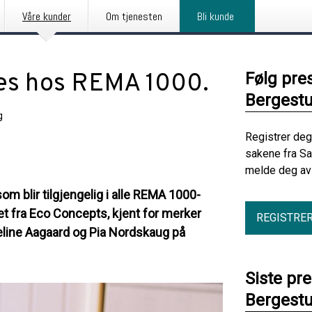
Våre kunder
Om tjenesten
Bli kunde
res hos REMA 1000.
Følg pre
Bergest
g
Registrer deg
sakene fra S
melde deg av 
m blir tilgjengelig i alle REMA 1000-
et fra Eco Concepts, kjent for merker
REGISTRE
ine Aagaard og Pia Nordskaug på
Siste pr
Bergest