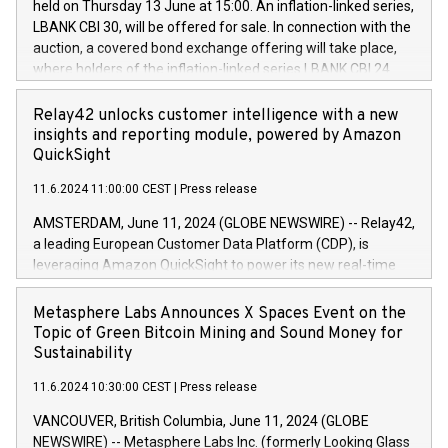
held on Thursday 13 June at 15:00. An inflation-linked series,
buyback programmes set out in MAR article 5) and the
LBANK CBI 30, will be offered for sale. In connection with the
Commission Delegated Regulation (EU) 2016/1052, also
auction, a covered bond exchange offering will take place,
referred to as the Safe Harbour rules. Trading dayNumber of
where holders of the inflation-linked series LBANK CBI 24
shares bought backAverage transaction priceAmount
can sell the covered bonds in the series against covered
DKKAccumulated trading for days 1-
bonds bought in the above-mentioned auction. The clean
Relay42 unlocks customer intelligence with a new
25478,1001,023.01489,100,86026:3 June
price of the bonds is predefined at 99,594. Expected
insights and reporting module, powered by Amazon
20247,0001,050.597,354,13027:4 June
settlement date is 20 June 2024. Covered bonds issued by
QuickSight
20245,0001,055.705,278,50028:6
Landsbankinn are rated A+ with stable outlook by S&P Global
June20243,0001,096.273,288,81029:7 June
11.6.2024 11:00:00 CEST
|
Press release
Ratings. Landsbankinn Capital Markets will manage the
20244,0001,106.174,424,68
auction. For further information, please call +354 410 7330
AMSTERDAM, June 11, 2024 (GLOBE NEWSWIRE) -- Relay42,
or email verdbrefamidlun@landsbankinn.is.
a leading European Customer Data Platform (CDP), is
leveraging Amazon QuickSight to power its new real-time
customer intelligence, reporting, and dashboard module.
Harnessing the breadth and quality of customer data, the
Metasphere Labs Announces X Spaces Event on the
new Insights module empowers marketing teams to dive
Topic of Green Bitcoin Mining and Sound Money for
deep into customer behaviors and gain invaluable insights
Sustainability
into the performance of their marketing programs across all
11.6.2024 10:30:00 CEST
|
Press release
online, offline, paid, and owned marketing channels. Preview
of the Relay42 Insights module, in pre-beta version Key
VANCOUVER, British Columbia, June 11, 2024 (GLOBE
capabilities of the Relay42 Insights module include: Deep
NEWSWIRE) -- Metasphere Labs Inc. (formerly Looking Glass