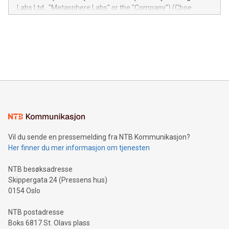
insights into customer behaviors: With the Relay42 Insights
Labs Ltd., "Metasphere Labs" or the "Company") (Cboe
module, marketers can ask unlimited questions about their
Canada: LABZ) (OTC: LABZF) (FRA: H1N) is thrilled to
data and gain a deeper understanding of how to serve their
announce an engaging Twitter Spaces event on Green
customers more effectively. Simplicity with AI-powered
Bitcoin mining, energy markets, and sustainability on July 3,
querying: Marketers can use artificial intelligence to query
2024 at 2 p.m. ET. Follow us on X at MetasphereLabs for
their data using natural language search, reducing the
updates and to join the event. What We'll Discuss Bitcoin
reliance on data scientists. Us
Mining Basics: Understand the fundamentals of Bitcoin
mining.Energy Market Dynamics: Explore how Bitcoin mining
interacts with energy markets.Sustainable Innovations:
Learn about our efforts to promote sustainability in Bitcoin
mining.Sound Money: Discover how tamper-proof currency
can enhance stability.Efficient Payment Rails: See how fast,
neutral payment systems support humanitarian
Vil du sende en pressemelding fra NTB Kommunikasjon?
projects.Carbon Footprint: Compare Bitcoin's environmental
Her finner du mer informasjon om tjenesten
impact with traditional banking. "We're excited to host this
event and dive into the critical topics of Bitcoin
NTB besøksadresse
Skippergata 24 (Pressens hus)
0154 Oslo
NTB postadresse
Boks 6817 St. Olavs plass