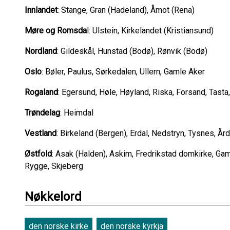
Innlandet
: Stange, Gran (Hadeland), Åmot (Rena)
Møre og Romsda
l: Ulstein, Kirkelandet (Kristiansund)
Nordland
: Gildeskål, Hunstad (Bodø), Rønvik (Bodø)
Oslo
: Bøler, Paulus, Sørkedalen, Ullern, Gamle Aker
Rogaland
: Egersund, Høle, Høyland, Riska, Forsand, Tast
Trøndelag
: Heimdal
Vestland
: Birkeland (Bergen), Erdal, Nedstryn, Tysnes, Ård
Østfold
: Asak (Halden), Askim, Fredrikstad domkirke, Ga
Rygge, Skjeberg
Nøkkelord
den norske kirke
den norske kyrkja