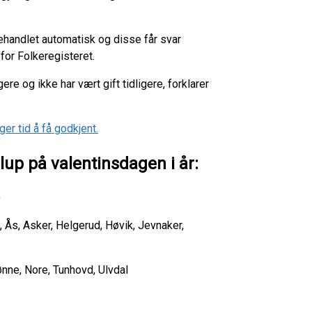
behandlet automatisk og disse får svar
for Folkeregisteret.
re og ikke har vært gift tidligere, forklarer
er tid å få godkjent.
lup på valentinsdagen i år:
)
 Ås, Asker, Helgerud, Høvik, Jevnaker,
ønne, Nore, Tunhovd, Ulvdal