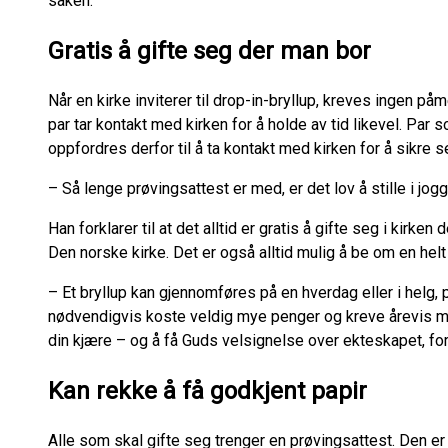
saken.
Gratis å gifte seg der man bor
Når en kirke inviterer til drop-in-bryllup, kreves ingen på
par tar kontakt med kirken for å holde av tid likevel. Par
oppfordres derfor til å ta kontakt med kirken for å sikre 
– Så lenge prøvingsattest er med, er det lov å stille i jog
Han forklarer til at det alltid er gratis å gifte seg i kirke
Den norske kirke. Det er også alltid mulig å be om en helt
– Et bryllup kan gjennomføres på en hverdag eller i helg, p
nødvendigvis koste veldig mye penger og kreve årevis med p
din kjære – og å få Guds velsignelse over ekteskapet, fo
Kan rekke å få godkjent papir
Alle som skal gifte seg trenger en prøvingsattest. Den er 