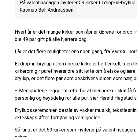
På valentinsdagen inviterer 59 kirker til drop-in-bryllup
Rasmus Bell Andreassen.
Hvert år er det mange kirker som åpner dørene for drop-in-
ble 49 par gift på alle hjerters dag.
I år er det flere muligheter enn noen gang, fra Vadsø i nord
Et drop-in-bryllup i Den norske kirke er helt enkelt, men lik
kirkerom gir paret hverandre sitt løfte om å elske og ære h
bryllup, er det flere par som beskriver vielsen som nær, 
– Menighetene legger til rette for at mennesker skal få 
personlig og høytidelig for alle par, sier Harald Hegstad s
Bryllupsseremonien består av vakker musikk, tekstlesning 
ekteskapsløfter, forbønn og velsignelse.
Så langt er det 59 kirker som inviterer på valentinsdagen.