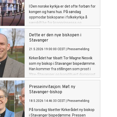
I Den norske kyrkja er det ofte forbøn for
kongen og hans hus. På søndag
oppmodar biskopane i folkekyrkja å
særskilt be for kronprinsessa og
familien.
Dette er den nye biskopen i
Stavanger
21.5.2026 19:00:00 CEST
|
Pressemelding
Kirkerådet har tilsatt Tor Magne Nesvik
som ny biskop i Stavanger bispedømme.
Han kommer fra stillingen som prost i
Ytre-Stavanger og konstituert domprost
i Stavanger. Den nye biskopen
presenteres i Stavanger domkirke i
Presseinvitasjon: Møt ny
morgen, 22. mai kl. 11.00.
Stavanger-biskop
18.5.2026 14:46:33 CEST
|
Pressemelding
På torsdag tilsetter Kirkerådet ny biskop
i Stavanger bispedømme. Pressen