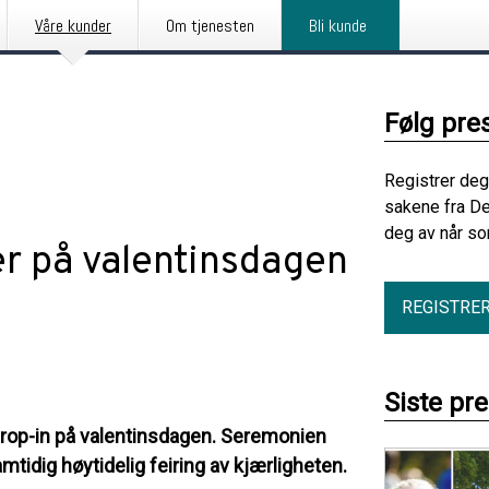
Våre kunder
Om tjenesten
Bli kunde
Følg pre
Registrer deg
sakene fra De
deg av når so
er på valentinsdagen
REGISTRE
Siste pr
å drop-in på valentinsdagen. Seremonien
tidig høytidelig feiring av kjærligheten.