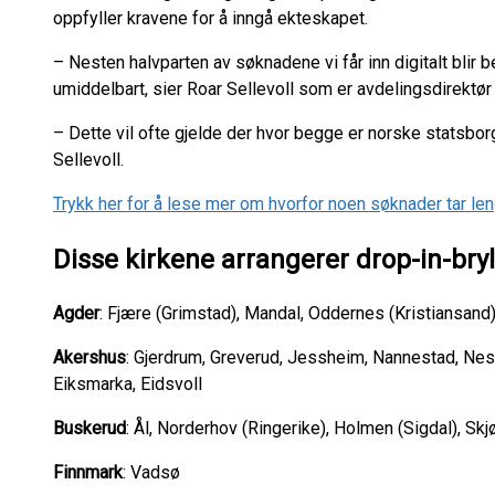
oppfyller kravene for å inngå ekteskapet.
– Nesten halvparten av søknadene vi får inn digitalt blir 
umiddelbart, sier Roar Sellevoll som er avdelingsdirektør 
– Dette vil ofte gjelde der hvor begge er norske statsborge
Sellevoll.
Trykk her for å lese mer om hvorfor noen søknader tar leng
Disse kirkene arrangerer drop-in-bryl
Agder
: Fjære (Grimstad), Mandal, Oddernes (Kristiansand
Akershus
: Gjerdrum, Greverud, Jessheim, Nannestad, Nes,
Eiksmarka, Eidsvoll
Buskerud
: Ål, Norderhov (Ringerike), Holmen (Sigdal), Skj
Finnmark
: Vadsø