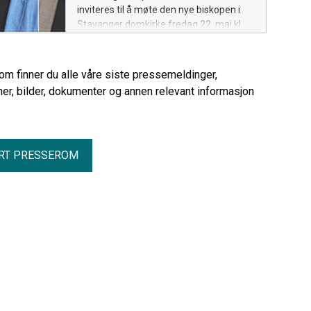
inviteres til å møte den nye biskopen i
Stavanger domkirke fredag 22. mai kl.
11.00.
rom finner du alle våre siste pressemeldinger,
er, bilder, dokumenter og annen relevant informasjon
RT PRESSEROM