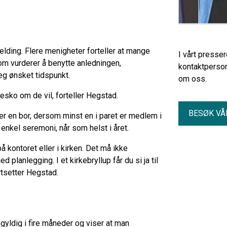
melding. Flere menigheter forteller at mange
I vårt presse
 som vurderer å benytte anledningen,
kontaktperson
seg ønsket tidspunkt.
om oss.
gesko om de vil, forteller Hegstad.
BESØK VÅ
n der en bor, dersom minst en i paret er medlem i
 enkel seremoni, når som helst i året.
å kontoret eller i kirken. Det må ikke
lanlegging. I et kirkebryllup får du si ja til
rtsetter Hegstad.
gyldig i fire måneder og viser at man