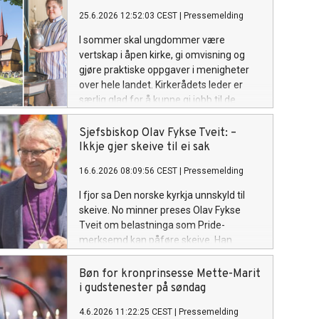
25.6.2026 12:52:03 CEST
|
Pressemelding
I sommer skal ungdommer være
vertskap i åpen kirke, gi omvisning og
gjøre praktiske oppgaver i menigheter
over hele landet. Kirkerådets leder er
særlig glad for å kunne gi jobb til de
under 18 år. Se oversikt over hvilke
menigheter som har fått sommerjobb-
Sjefsbiskop Olav Fykse Tveit: –
støtte fra kirken nasjonalt her.
Ikkje gjer skeive til ei sak
16.6.2026 08:09:56 CEST
|
Pressemelding
I fjor sa Den norske kyrkja unnskyld til
skeive. No minner preses Olav Fykse
Tveit om belastninga som Pride-
merksemd kan påføre skeive. Han
oppmodar alle til å vere medvitne korleis
vi møter kvarandre.
Bøn for kronprinsesse Mette-Marit
i gudstenester på søndag
4.6.2026 11:22:25 CEST
|
Pressemelding