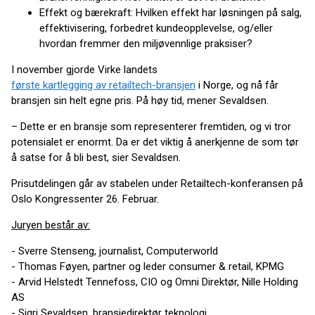
Effekt og bærekraft: Hvilken effekt har løsningen på salg,
effektivisering, forbedret kundeopplevelse, og/eller
hvordan fremmer den miljøvennlige praksiser?
I november gjorde Virke landets
første kartlegging av retailtech-bransjen
i Norge, og nå får
bransjen sin helt egne pris. På høy tid, mener Sevaldsen.
– Dette er en bransje som representerer fremtiden, og vi tror
potensialet er enormt. Da er det viktig å anerkjenne de som tør
å satse for å bli best, sier Sevaldsen.
Prisutdelingen går av stabelen under Retailtech-konferansen på
Oslo Kongressenter 26. Februar.
Juryen består av:
- Sverre Stenseng, journalist, Computerworld
- Thomas Føyen, partner og leder consumer & retail, KPMG
- Arvid Helstedt Tennefoss, CIO og Omni Direktør, Nille Holding
AS
- Sigri Sevaldsen, bransjedirektør teknologi,