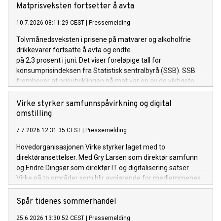
Matprisveksten fortsetter å avta
10.7.2026 08:11:29 CEST
|
Pressemelding
Tolvmånedsveksten i prisene på matvarer og alkoholfrie
drikkevarer fortsatte å avta og endte
på 2,3 prosent i juni. Det viser foreløpige tall for
konsumprisindeksen fra Statistisk sentralbyrå (SSB). SSB
fremhever at prisutviklingen på mat var en av de viktigste
årsakene til at den generelle prisveksten (total KPI) var
lavere i juni enn i mai.
Virke styrker samfunnspåvirkning og digital
omstilling
7.7.2026 12:31:35 CEST
|
Pressemelding
Hovedorganisasjonen Virke styrker laget med to
direktøransettelser. Med Gry Larsen som direktør samfunn
og Endre Dingsør som direktør IT og digitalisering satser
Virke på to områder som blir avgjørende for medlemmenes
konkurransekraft i årene som kommer: samfunnspåvirkning
og digital omstilling.
Spår tidenes sommerhandel
25.6.2026 13:30:52 CEST
|
Pressemelding