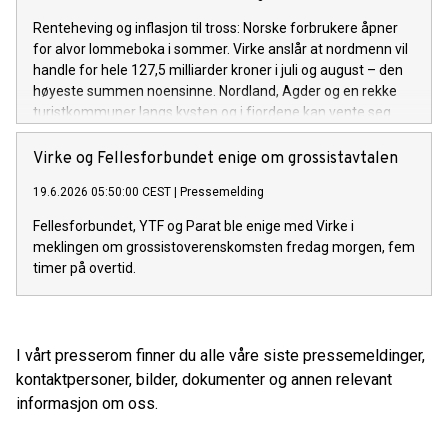
Renteheving og inflasjon til tross: Norske forbrukere åpner
for alvor lommeboka i sommer. Virke anslår at nordmenn vil
handle for hele 127,5 milliarder kroner i juli og august – den
høyeste summen noensinne. Nordland, Agder og en rekke
turistkommuner langs kysten og i fjordene kan vente seg
rekordomsetning.
Virke og Fellesforbundet enige om grossistavtalen
19.6.2026 05:50:00 CEST
|
Pressemelding
Fellesforbundet, YTF og Parat ble enige med Virke i
meklingen om grossistoverenskomsten fredag morgen, fem
timer på overtid.
I vårt presserom finner du alle våre siste pressemeldinger,
kontaktpersoner, bilder, dokumenter og annen relevant
informasjon om oss.