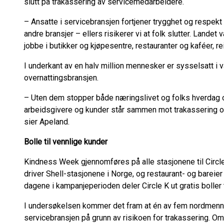
slutt på trakassering av servicemedarbeidere.
– Ansatte i servicebransjen fortjener trygghet og respekt 
andre bransjer – ellers risikerer vi at folk slutter. Landet vå
jobbe i butikker og kjøpesentre, restauranter og kaféer, re
I underkant av en halv million mennesker er sysselsatt i
overnattingsbransjen.
– Uten dem stopper både næringslivet og folks hverdag op
arbeidsgivere og kunder står sammen mot trakassering og f
sier Apeland.
Bolle til vennlige kunder
Kindness Week gjennomføres på alle stasjonene til Circle
driver Shell-stasjonene i Norge, og restaurant- og bareie
dagene i kampanjeperioden deler Circle K ut gratis boller 
I undersøkelsen kommer det fram at én av fem nordmenn er
servicebransjen på grunn av risikoen for trakassering. 