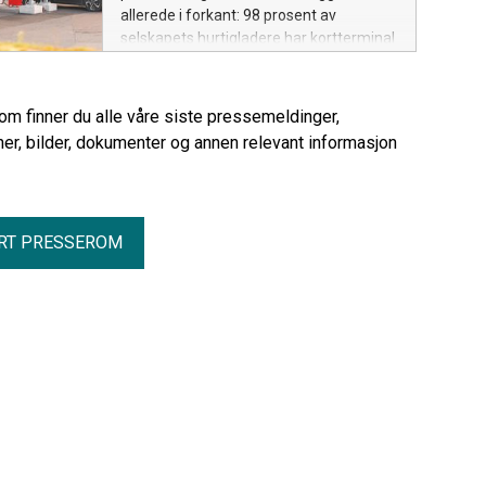
allerede i forkant: 98 prosent av
selskapets hurtigladere har kortterminal
i dag, og de siste oppgraderes nå.
Selskapet mener kortbetaling som
standard vil gjøre overgangen til elbil
rom finner du alle våre siste pressemeldinger,
enklere for langt flere bilister.
er, bilder, dokumenter og annen relevant informasjon
RT PRESSEROM