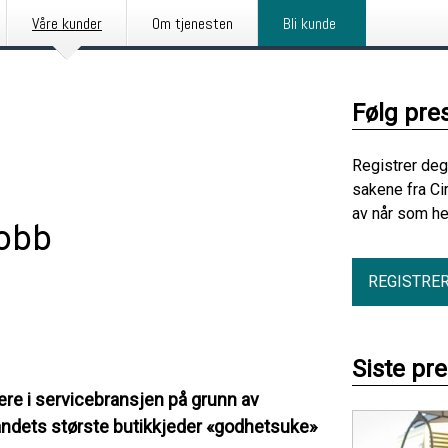
Våre kunder
Om tjenesten
Bli kunde
Følg pre
Registrer deg
sakene fra Ci
av når som he
jobb
REGISTRE
Siste pr
re i servicebransjen på grunn av
landets største butikkjeder «godhetsuke»