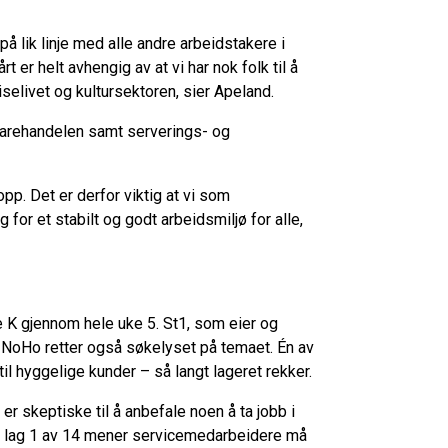
på lik linje med alle andre arbeidstakere i
rt er helt avhengig av at vi har nok folk til å
iselivet og kultursektoren, sier Apeland.
 varehandelen samt serverings- og
p. Det er derfor viktig at vi som
or et stabilt og godt arbeidsmiljø for alle,
 K gjennom hele uke 5. St1, som eier og
r NoHo retter også søkelyset på temaet. Én av
til hyggelige kunder – så langt lageret rekker.
 skeptiske til å anbefale noen å ta jobb i
Om lag 1 av 14 mener servicemedarbeidere må