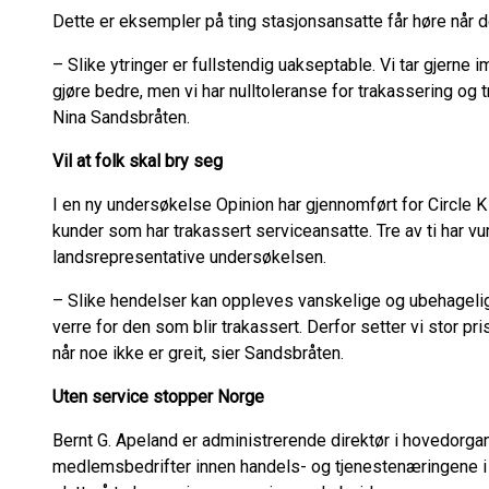
Dette er eksempler på ting stasjonsansatte får høre når d
– Slike ytringer er fullstendig uakseptable. Vi tar gjerne
gjøre bedre, men vi har nulltoleranse for trakassering og t
Nina Sandsbråten.
Vil at folk skal bry seg
I en ny undersøkelse Opinion har gjennomført for Circle K
kunder som har trakassert serviceansatte. Tre av ti har vur
landsrepresentative undersøkelsen.
– Slike hendelser kan oppleves vanskelige og ubehagelig
verre for den som blir trakassert. Derfor setter vi stor pr
når noe ikke er greit, sier Sandsbråten.
Uten service stopper Norge
Bernt G. Apeland er administrerende direktør i hovedorga
medlemsbedrifter innen handels- og tjenestenæringene i N