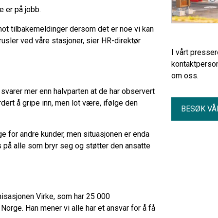
e er på jobb.
 imot tilbakemeldinger dersom det er noe vi kan
rusler ved våre stasjoner, sier HR-direktør
I vårt presse
kontaktperson
om oss.
 svarer mer enn halvparten at de har observert
dert å gripe inn, men lot være, ifølge den
BESØK VÅ
e for andre kunder, men situasjonen er enda
is på alle som bryr seg og støtter den ansatte
nisasjonen Virke, som har 25 000
orge. Han mener vi alle har et ansvar for å få