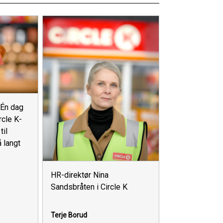
Én dag
rcle K-
til
 langt
HR-direktør Nina
Sandsbråten i Circle K
Terje Borud