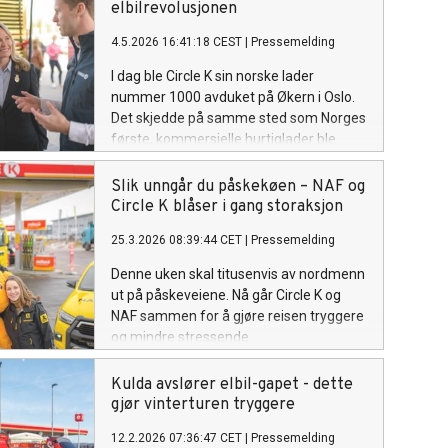
elbilrevolusjonen
4.5.2026 16:41:18 CEST
|
Pressemelding
I dag ble Circle K sin norske lader
nummer 1000 avduket på Økern i Oslo.
Det skjedde på samme sted som Norges
første, kommersielle hurtiglader ble
avduket i 2011. Ringen er sluttet.
Slik unngår du påskekøen – NAF og
Circle K blåser i gang storaksjon
25.3.2026 08:39:44 CET
|
Pressemelding
Denne uken skal titusenvis av nordmenn
ut på påskeveiene. Nå går Circle K og
NAF sammen for å gjøre reisen tryggere
og mindre stressende.
Kulda avslører elbil-gapet - dette
gjør vinterturen tryggere
12.2.2026 07:36:47 CET
|
Pressemelding