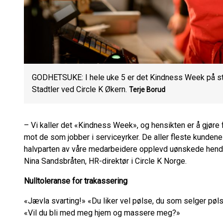
GODHETSUKE: I hele uke 5 er det Kindness Week på stas
Stadtler ved Circle K Økern.
Terje Borud
– Vi kaller det «Kindness Week», og hensikten er å gjøre
mot de som jobber i serviceyrker. De aller fleste kundene
halvparten av våre medarbeidere opplevd uønskede hendels
Nina Sandsbråten, HR-direktør i Circle K Norge.
Nulltoleranse for trakassering
«Jævla svarting!» «Du liker vel pølse, du som selger pøls
«Vil du bli med meg hjem og massere meg?»