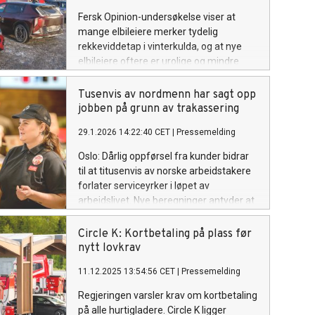
Fersk Opinion-undersøkelse viser at
mange elbileiere merker tydelig
rekkeviddetap i vinterkulda, og at nye
elbileiere oftere er urolige og mindre
forberedt enn erfarne. Samtidig er det
overraskende få som bruker
Tusenvis av nordmenn har sagt opp
batteriforvarming før hurtiglading, et
jobben på grunn av trakassering
enkelt grep som kan redusere ladetid og
29.1.2026 14:22:40 CET
|
Pressemelding
stress på langtur i vinterferien.
Oslo: Dårlig oppførsel fra kunder bidrar
til at titusenvis av norske arbeidstakere
forlater serviceyrker i løpet av
arbeidslivet. Nye beregninger antyder at
trakassering fra kunder er direkte eller
medvirkende grunn til at nesten 300 000
Circle K: Kortbetaling på plass før
har sagt opp jobben sin.
nytt lovkrav
11.12.2025 13:54:56 CET
|
Pressemelding
Regjeringen varsler krav om kortbetaling
på alle hurtigladere. Circle K ligger