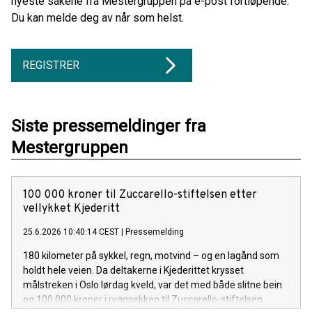
nyeste sakene fra Mestergruppen på e-post fortløpende.
Du kan melde deg av når som helst.
REGISTRER
Siste pressemeldinger fra
Mestergruppen
100 000 kroner til Zuccarello-stiftelsen etter
vellykket Kjederitt
25.6.2026 10:40:14 CEST
|
Pressemelding
180 kilometer på sykkel, regn, motvind – og en lagånd som
holdt hele veien. Da deltakerne i Kjederittet krysset
målstreken i Oslo lørdag kveld, var det med både slitne bein
og 100 000 kroner i ryggsekken til Zuccarello-stiftelsen.