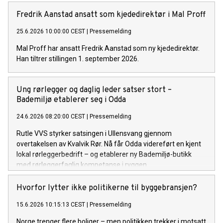
Resultatet av flere måneders trening, fellesskap og innsats
på tvers av kjedene i Mestergruppen.
Fredrik Aanstad ansatt som kjededirektør i Mal Proff
25.6.2026 10:00:00 CEST
|
Pressemelding
Mal Proff har ansatt Fredrik Aanstad som ny kjededirektør.
Han tiltrer stillingen 1. september 2026.
Ung rørlegger og daglig leder satser stort –
Bademiljø etablerer seg i Odda
24.6.2026 08:20:00 CEST
|
Pressemelding
Rutle VVS styrker satsingen i Ullensvang gjennom
overtakelsen av Kvalvik Rør. Nå får Odda videreført en kjent
lokal rørleggerbedrift – og etablerer ny Bademiljø-butikk
med rørleggerfaglig kompetanse i ryggen.
Hvorfor lytter ikke politikerne til byggebransjen?
15.6.2026 10:15:13 CEST
|
Pressemelding
Norge trenger flere boliger – men politikken trekker i motsatt