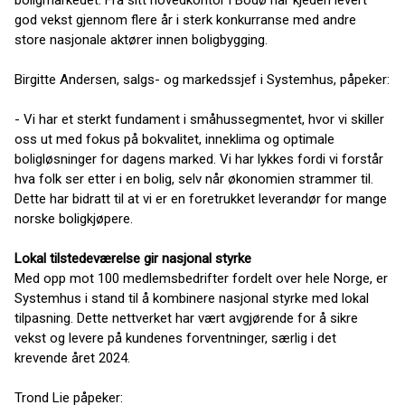
boligmarkedet. Fra sitt hovedkontor i Bodø har kjeden levert
god vekst gjennom flere år i sterk konkurranse med andre
store nasjonale aktører innen boligbygging.
Birgitte Andersen, salgs- og markedssjef i Systemhus, påpeker:
- Vi har et sterkt fundament i småhussegmentet, hvor vi skiller
oss ut med fokus på bokvalitet, inneklima og optimale
boligløsninger for dagens marked. Vi har lykkes fordi vi forstår
hva folk ser etter i en bolig, selv når økonomien strammer til.
Dette har bidratt til at vi er en foretrukket leverandør for mange
norske boligkjøpere.
Lokal tilstedeværelse gir nasjonal styrke
Med opp mot 100 medlemsbedrifter fordelt over hele Norge, er
Systemhus i stand til å kombinere nasjonal styrke med lokal
tilpasning. Dette nettverket har vært avgjørende for å sikre
vekst og levere på kundenes forventninger, særlig i det
krevende året 2024.
Trond Lie påpeker: