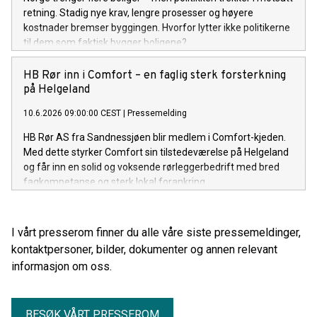
retning. Stadig nye krav, lengre prosesser og høyere
kostnader bremser byggingen. Hvorfor lytter ikke politikerne
til dem som faktisk bygger boligene?
HB Rør inn i Comfort – en faglig sterk forsterkning
på Helgeland
10.6.2026 09:00:00 CEST
|
Pressemelding
HB Rør AS fra Sandnessjøen blir medlem i Comfort-kjeden.
Med dette styrker Comfort sin tilstedeværelse på Helgeland
og får inn en solid og voksende rørleggerbedrift med bred
fagkompetanse og sterk lokal forankring.
I vårt presserom finner du alle våre siste pressemeldinger,
kontaktpersoner, bilder, dokumenter og annen relevant
informasjon om oss.
BESØK VÅRT PRESSEROM