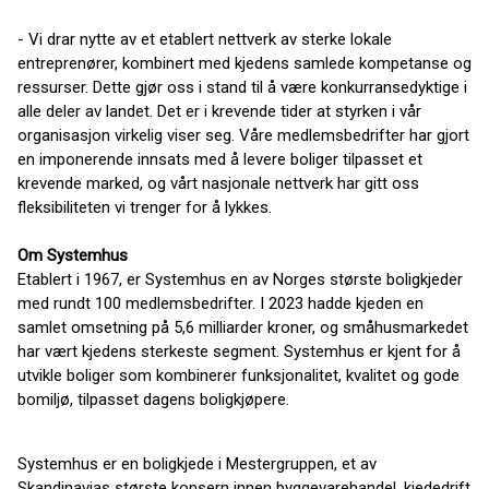
- Vi drar nytte av et etablert nettverk av sterke lokale
entreprenører, kombinert med kjedens samlede kompetanse og
ressurser. Dette gjør oss i stand til å være konkurransedyktige i
alle deler av landet. Det er i krevende tider at styrken i vår
organisasjon virkelig viser seg. Våre medlemsbedrifter har gjort
en imponerende innsats med å levere boliger tilpasset et
krevende marked, og vårt nasjonale nettverk har gitt oss
fleksibiliteten vi trenger for å lykkes.
Om Systemhus
Etablert i 1967, er Systemhus en av Norges største boligkjeder
med rundt 100 medlemsbedrifter. I 2023 hadde kjeden en
samlet omsetning på 5,6 milliarder kroner, og småhusmarkedet
har vært kjedens sterkeste segment. Systemhus er kjent for å
utvikle boliger som kombinerer funksjonalitet, kvalitet og gode
bomiljø, tilpasset dagens boligkjøpere.
Systemhus er en boligkjede i Mestergruppen, et av
Skandinavias største konsern innen byggevarehandel, kjededrift