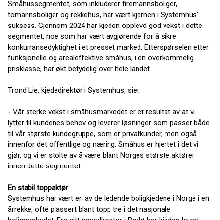
Småhussegmentet, som inkluderer firemannsboliger,
tomannsboliger og rekkehus, har vært kjernen i Systemhus’
suksess. Gjennom 2024 har kjeden opplevd god vekst i dette
segmentet, noe som har vært avgjørende for å sikre
konkurransedyktighet i et presset marked. Etterspørselen etter
funksjonelle og arealeffektive småhus, i en overkommelig
prisklasse, har økt betydelig over hele landet.
Trond Lie, kjededirektør i Systemhus, sier:
- Vår sterke vekst i småhusmarkedet er et resultat av at vi
lytter til kundenes behov og leverer løsninger som passer både
til vår største kundegruppe, som er privatkunder, men også
innenfor det offentlige og næring. Småhus er hjertet i det vi
gjør, og vi er stolte av å være blant Norges største aktører
innen dette segmentet.
En stabil toppaktør
Systemhus har vært en av de ledende boligkjedene i Norge i en
årrekke, ofte plassert blant topp tre i det nasjonale