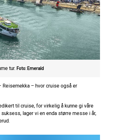
mme tur.
Foto: Emerald
– Reisemekka – hvor cruise også er
kert til cruise, for virkelig å kunne gi våre
n suksess, lager vi en enda større messe i år,
erud.