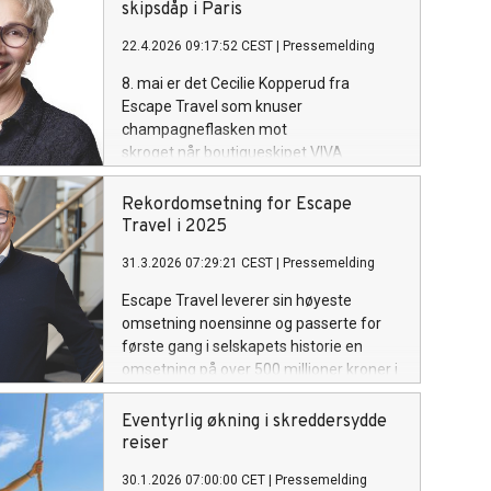
skipsdåp i Paris
22.4.2026 09:17:52 CEST
|
Pressemelding
8. mai er det Cecilie Kopperud fra
Escape Travel som knuser
champagneflasken mot
skroget når boutiqueskipet VIVA
Beyond blir døpt i Paris.
Rekordomsetning for Escape
Travel i 2025
31.3.2026 07:29:21 CEST
|
Pressemelding
Escape Travel leverer sin høyeste
omsetning noensinne og passerte for
første gang i selskapets historie en
omsetning på over 500 millioner kroner i
2025.
Eventyrlig økning i skreddersydde
reiser
30.1.2026 07:00:00 CET
|
Pressemelding