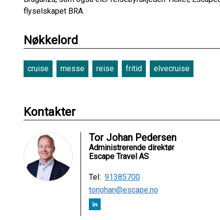
flyselskapet BRA.
Nøkkelord
cruise
messe
reise
fritid
elvecruise
Kontakter
Tor Johan Pedersen
Administrerende direktør
Escape Travel AS
Tel:
91385700
torjohan@escape.no