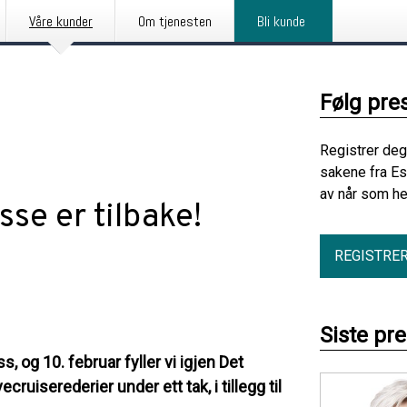
Våre kunder
Om tjenesten
Bli kunde
Følg pre
Registrer deg
sakene fra Es
av når som he
se er tilbake!
REGISTRE
Siste pr
 og 10. februar fyller vi igjen Det
cruiserederier under ett tak, i tillegg til