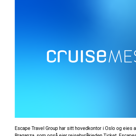
Escape Travel Group har sitt hovedkontor i Oslo og eies 
Braganza, som også eier reisebyråkjeden Ticket, Escapea