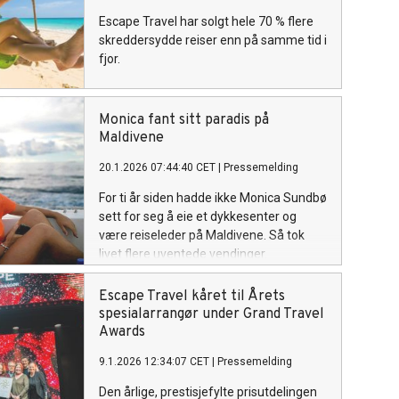
Escape Travel har solgt hele 70 % flere
skreddersydde reiser enn på samme tid i
fjor.
Monica fant sitt paradis på
Maldivene
20.1.2026 07:44:40 CET
|
Pressemelding
For ti år siden hadde ikke Monica Sundbø
sett for seg å eie et dykkesenter og
være reiseleder på Maldivene. Så tok
livet flere uventede vendinger.
Escape Travel kåret til Årets
spesialarrangør under Grand Travel
Awards
9.1.2026 12:34:07 CET
|
Pressemelding
Den årlige, prestisjefylte prisutdelingen