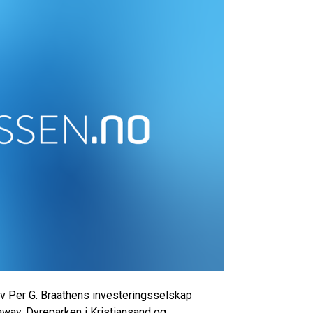
av Per G. Braathens investeringsselskap
way, Dyreparken i Kristiansand og