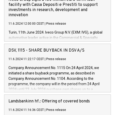
facility with Cassa Depositi e Prestiti to support
investments in research, development and
innovation
11.6.2024 12:00:00 CEST
|
Press release
Turin, 11th June 2024. Iveco Group N.V. (EXM: IVG), a global
automotive leader active in the Commercial & Specialty
Vehicles, Powertrain and related Financial Services arenas,
has successfully signed a term loan facility of 150 million
DSV, 1115 - SHARE BUYBACK IN DSV A/S
euros with Cassa Depositi e Prestiti (CDP), for the creation of
new projects in Italy dedicated to research, development and
11.6.2024 11:22:17 CEST
|
Press release
innovation. In detail, through the resources made available
Company Announcement No. 1115 On 24 April 2024, we
by CDP, Iveco Group will develop innovative technologies and
initiated a share buyback programme, as described in
architectures in the field of electric propulsion and further
Company Announcement No. 1104. According to the
develop solutions for autonomous driving, digitalisation and
programme, the company will in the period from 24 April
vehicle connectivity aimed at increasing efficiency, safety,
2024 until 23 July 2024 purchase own shares up to a
driving comfort and productivity. The financed investments,
maximum value of DKK 1,000 million, and no more than
which will have a 5-year amortising profile, will be made by
1,700,000 shares, corresponding to 0.79% of the share
Landsbankinn hf.: Offering of covered bonds
Iveco Group in Italy by the end of 2025. Iveco Group N.V.
capital at commencement of the programme. The
(EXM: IVG) is the home of unique people and brands that
11.6.2024 11:16:36 CEST
|
Press release
programme has been implemented in accordance with
power your business and mission to advance a more