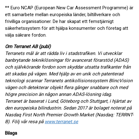
** Euro NCAP (European New Car Assessment Programme) är
ett samarbete mellan europeiska länder, biltillverkare och
frivilliga organisationer. De har skapat ett femstjärnigt
säkerhetssystem för att hjälpa konsumenter och företag att
välja säkrare fordon.
Om Terranet AB (publ)
Terranets mål är att rädda liv i stadstrafiken. Vi utvecklar
banbrytande tekniklösningar för avancerat förarstöd (ADAS)
och självkörande fordon som skyddar utsatta trafikanter från
att skadas på vägen. Med hjälp av en unik och patenterad
teknologi scannar Terranets antikollisionssystem BlincVision
vägen och detekterar objekt flera gånger snabbare och med
högre precision än någon annan ADAS-lösning idag.
Terranet är baserat i Lund, Göteborg och Stuttgart, i hjärtat av
den europeiska bilindustrin. Sedan 2017 är bolaget noterat på
Nasdaq First North Premier Growth Market (Nasdaq: TERRNT-
B). Följ vår resa på
www.terranet.se
Bilaga