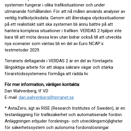
systemen fungerar i olika trafiksituationer och under
utmanande förhållanden. För att nå målen används analyser av
verklig trafikolycksdata. Genom att återskapa olyckssituationer
på ett realistiskt sätt ska systemen bli ännu bättre på att
hantera komplexa situationer i trafiken. VERDAS 2 hjälper inte
bara till att möta dessa krav utan bidrar också till att utveckla
nya scenarier som väntas bli en del av Euro NCAP:s
testmetoder 2029.
Terranets deltagande i VERDAS 2 är en del av företagets
långsiktiga arbete för att skapa säkrare vägar och stärka
förarstödssystemens förmåga att rädda liv.
För mer information, vänligen kontakta:
Dan Wahrenberg, tf VD
E-mail:
dan.wahrenberg@terranet.se
* AstaZero, ägt av RISE (Research Institutes of Sweden), är en
testanläggning för trafiksäkerhet och automatiserade fordon.
Anläggningen erbjuder forsknings- och utvecklingsmöjligheter
för säkerhetssystem och autonoma fordonslösningar.