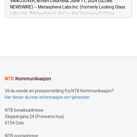
VANCOUVER, British Columbia, June 11, 2024 (GLOBE
capabilities of the Relay42 Insights module include: Deep
NEWSWIRE) -- Metasphere Labs Inc. (formerly Looking Glass
insights into customer behaviors: With the Relay42 Insights
Labs Ltd., "Metasphere Labs" or the "Company") (Cboe
module, marketers can ask unlimited questions about their
Canada: LABZ) (OTC: LABZF) (FRA: H1N) is thrilled to
data and gain a deeper understanding of how to serve their
announce an engaging Twitter Spaces event on Green
customers more effectively. Simplicity with AI-powered
Bitcoin mining, energy markets, and sustainability on July 3,
querying: Marketers can use artificial intelligence to query
2024 at 2 p.m. ET. Follow us on X at MetasphereLabs for
their data using natural language search, reducing the
updates and to join the event. What We'll Discuss Bitcoin
reliance on data scientists. Us
Mining Basics: Understand the fundamentals of Bitcoin
mining.Energy Market Dynamics: Explore how Bitcoin mining
interacts with energy markets.Sustainable Innovations:
Learn about our efforts to promote sustainability in Bitcoin
mining.Sound Money: Discover how tamper-proof currency
can enhance stability.Efficient Payment Rails: See how fast,
neutral payment systems support humanitarian
Vil du sende en pressemelding fra NTB Kommunikasjon?
projects.Carbon Footprint: Compare Bitcoin's environmental
Her finner du mer informasjon om tjenesten
impact with traditional banking. "We're excited to host this
event and dive into the critical topics of Bitcoin
NTB besøksadresse
Skippergata 24 (Pressens hus)
0154 Oslo
NTB postadresse