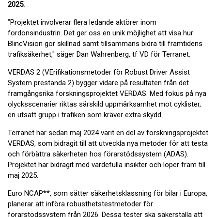
2025.
”Projektet involverar flera ledande aktörer inom
fordonsindustrin. Det ger oss en unik möjlighet att visa hur
BlincVision gör skillnad samt tillsammans bidra till framtidens
trafiksäkerhet," säger Dan Wahrenberg, tf VD för Terranet.
VERDAS 2 (VErifikationsmetoder för Robust Driver Assist
System prestanda 2) bygger vidare på resultaten från det
framgångsrika forskningsprojektet VERDAS. Med fokus på nya
olycksscenarier riktas särskild uppmärksamhet mot cyklister,
en utsatt grupp i trafiken som kräver extra skydd.
Terranet har sedan maj 2024 varit en del av forskningsprojektet
VERDAS, som bidragit till att utveckla nya metoder för att testa
och förbättra säkerheten hos förarstödssystem (ADAS).
Projektet har bidragit med värdefulla insikter och löper fram till
maj 2025.
Euro NCAP**, som sätter säkerhetsklassning för bilar i Europa,
planerar att införa robusthetstestmetoder för
förarstödssystem från 2026. Dessa tester ska säkerställa att