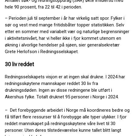
Antallet søk- og redningsoppdrag (SAR) økte imidlertid med
hele 90 prosent, fra 22 til 42 i perioden.
– Perioden juli til september i år har virkelig satt spor. Fylker i
sør og vest med mange fritidsbåter topper statistikken. Selv
etter en sommer med variabelt vær og naturlige begrensninger
i aktivitetsnivået, har vi heller ikke i fjor kommet utenom en
økning i alvorlige hendelser på sjøen, sier generalsekretær
Grete Herlofson i Redningsselskapet.
30 liv reddet
Redningsselskapets visjon er at ingen skal drukne. I 2024 har
redningsskøytene mannskaper reddet 30 liv fra
drukningsdøden. Ingen av disse redningene ble utført i
Akershus fylke. Totalt druknet 95 personer i Norge i 2024.
– Det forebyggende arbeidet i Norge må koordineres bedre og
få tilført flere ressurser til å forebygge alle typer ulykker. I fjor
reddet mannskapet på redningsskøytene våre livet til 30
personer. Uten deres tilstedeværelse kunne tallet blitt langt