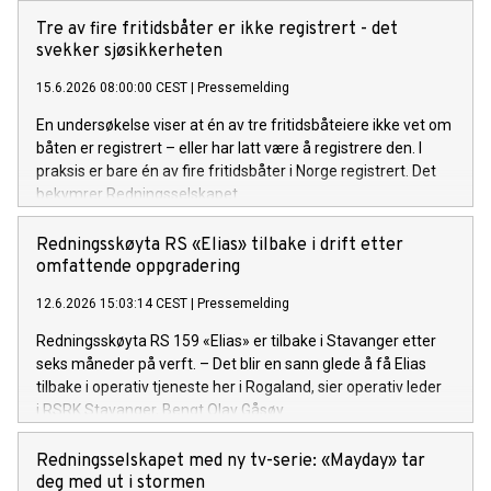
Tre av fire fritidsbåter er ikke registrert - det
svekker sjøsikkerheten
15.6.2026 08:00:00 CEST
|
Pressemelding
En undersøkelse viser at én av tre fritidsbåteiere ikke vet om
båten er registrert – eller har latt være å registrere den. I
praksis er bare én av fire fritidsbåter i Norge registrert. Det
bekymrer Redningsselskapet.
Redningsskøyta RS «Elias» tilbake i drift etter
omfattende oppgradering
12.6.2026 15:03:14 CEST
|
Pressemelding
Redningsskøyta RS 159 «Elias» er tilbake i Stavanger etter
seks måneder på verft. – Det blir en sann glede å få Elias
tilbake i operativ tjeneste her i Rogaland, sier operativ leder
i RSRK Stavanger, Bengt Olav Gåsøy.
Redningsselskapet med ny tv-serie: «Mayday» tar
deg med ut i stormen