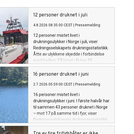
12 personer druknet i juli
4.8.2026 08:35:00 CEST
|
Pressemelding
12 personer mistet livet i
drukningsulykker i Norge i juli, viser
Redningsselskapets drukningsstatistikk.
Åtte av ulykkene skjedde i forbindelse
med bading. Så langt i år har 55
personer druknet, noe som er seks flere
enn i hele 2025.
16 personer druknet i juni
2.7.2026 05:59:00 CEST
|
Pressemelding
16 personer mistet livet i
drukningsulykker i juni. I første halvår har
til sammen 43 personer druknet i Norge
– mot 17 på samme tid i fjor, viser
Redningsselskapets drukningsstatistikk.
Tre av fire fritidsbåter er ikke