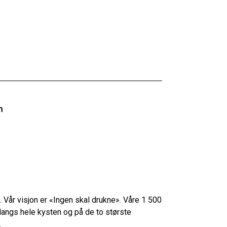
n
. Vår visjon er «Ingen skal drukne». Våre 1 500
angs hele kysten og på de to største
.