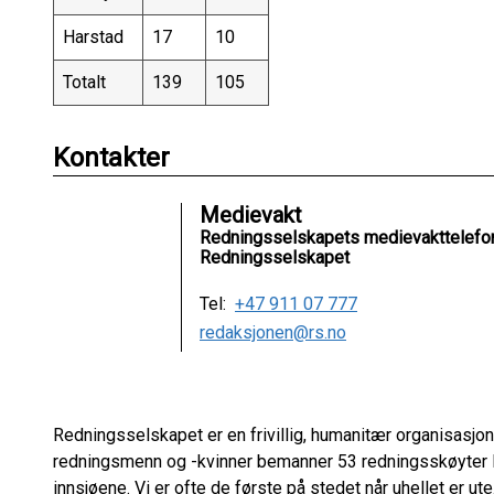
Harstad
17
10
Totalt
139
105
Kontakter
Medievakt
Redningsselskapets medievakttelefo
Redningsselskapet
Tel:
+47 911 07 777
redaksjonen@rs.no
Redningsselskapet er en frivillig, humanitær organisasjon
redningsmenn og -kvinner bemanner 53 redningsskøyter l
innsjøene. Vi er ofte de første på stedet når uhellet er ute