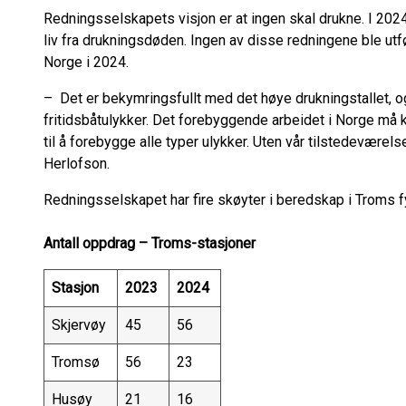
Redningsselskapets visjon er at ingen skal drukne. I 20
liv fra drukningsdøden. Ingen av disse redningene ble utfø
Norge i 2024.
– Det er bekymringsfullt med det høye drukningstallet, og
fritidsbåtulykker. Det forebyggende arbeidet i Norge må k
til å forebygge alle typer ulykker. Uten vår tilstedeværelse
Herlofson.
Redningsselskapet har fire skøyter i beredskap i Troms 
Antall oppdrag – Troms-stasjoner
Stasjon
2023
2024
Skjervøy
45
56
Tromsø
56
23
Husøy
21
16