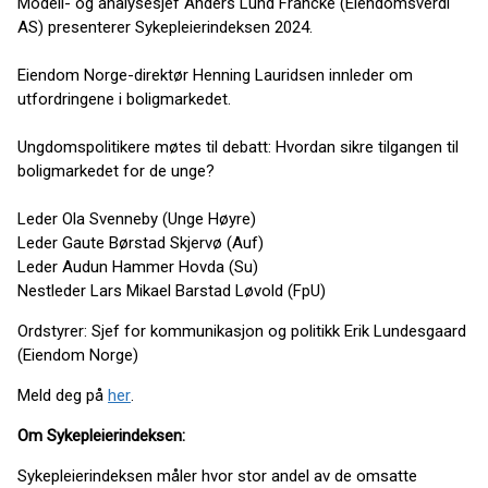
Modell- og analysesjef Anders Lund Francke (Eiendomsverdi
AS) presenterer Sykepleierindeksen 2024.
Eiendom Norge-direktør Henning Lauridsen innleder om
utfordringene i boligmarkedet.
Ungdomspolitikere møtes til debatt: Hvordan sikre tilgangen til
boligmarkedet for de unge?
Leder Ola Svenneby (Unge Høyre)
Leder Gaute Børstad Skjervø (Auf)
Leder Audun Hammer Hovda (Su)
Nestleder Lars Mikael Barstad Løvold (FpU)
Ordstyrer: Sjef for kommunikasjon og politikk Erik Lundesgaard
(Eiendom Norge)
Meld deg på
her
.
Om Sykepleierindeksen:
Sykepleierindeksen måler hvor stor andel av de omsatte