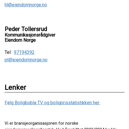
hl@eiendomnorge.no
Peder Tollersrud
Kommunikasjonsrådgiver
Eiendom Norge
Tel:
97194392
pt@eiendomnorge.no
Lenker
Følg Boligbobla TV og boligprisstatistikken her.
Vi er bransjeorganisasjonen for norske