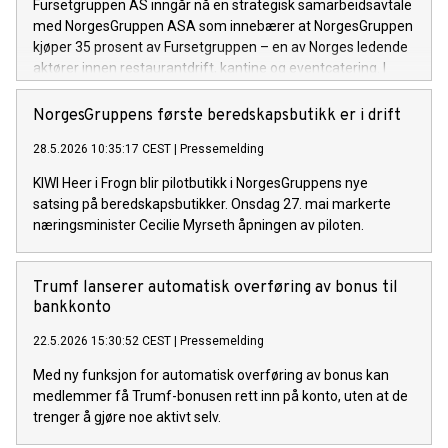
Fursetgruppen AS inngår nå en strategisk samarbeidsavtale
med NorgesGruppen ASA som innebærer at NorgesGruppen
kjøper 35 prosent av Fursetgruppen – en av Norges ledende
aktører innen restaurantdrift, kantine og eventcatering. I
tillegg etablerer de to partene et nytt selskap med lik
eierandel, som skal brukes til felles fremtidig satsing innen
NorgesGruppens første beredskapsbutikk er i drift
restaurant, kantine og catering.
28.5.2026 10:35:17 CEST
|
Pressemelding
KIWI Heer i Frogn blir pilotbutikk i NorgesGruppens nye
satsing på beredskapsbutikker. Onsdag 27. mai markerte
næringsminister Cecilie Myrseth åpningen av piloten.
Trumf lanserer automatisk overføring av bonus til
bankkonto
22.5.2026 15:30:52 CEST
|
Pressemelding
Med ny funksjon for automatisk overføring av bonus kan
medlemmer få Trumf-bonusen rett inn på konto, uten at de
trenger å gjøre noe aktivt selv.