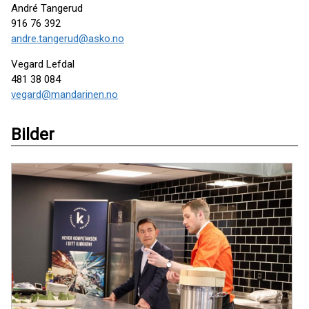
André Tangerud
916 76 392
andre.tangerud@asko.no
Vegard Lefdal
481 38 084
vegard@mandarinen.no
Bilder