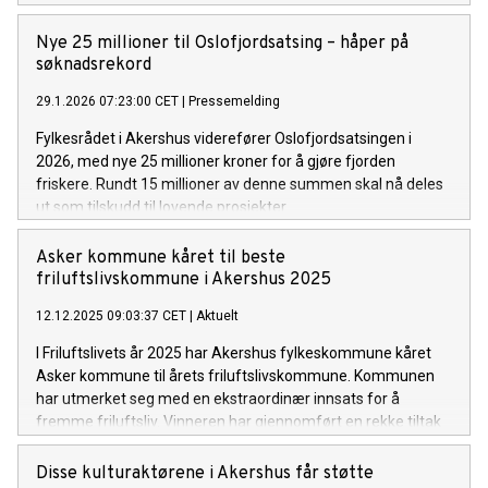
folkehøgskole var ulovlig. Fylkesrådsleder Anette Marie Solli
(H) har i dag innvilget ønsket om fratredelse. Hagen
Nye 25 millioner til Oslofjordsatsing – håper på
Rebbestad går av med umiddelbar virkning.
søknadsrekord
29.1.2026 07:23:00 CET
|
Pressemelding
Fylkesrådet i Akershus viderefører Oslofjordsatsingen i
2026, med nye 25 millioner kroner for å gjøre fjorden
friskere. Rundt 15 millioner av denne summen skal nå deles
ut som tilskudd til lovende prosjekter.
Asker kommune kåret til beste
friluftslivskommune i Akershus 2025
12.12.2025 09:03:37 CET
|
Aktuelt
I Friluftslivets år 2025 har Akershus fylkeskommune kåret
Asker kommune til årets friluftslivskommune. Kommunen
har utmerket seg med en ekstraordinær innsats for å
fremme friluftsliv. Vinneren har gjennomført en rekke tiltak
som har gjort friluftsliv mer tilgjengelig og skapt
engasjement blant innbyggerne.
Disse kulturaktørene i Akershus får støtte