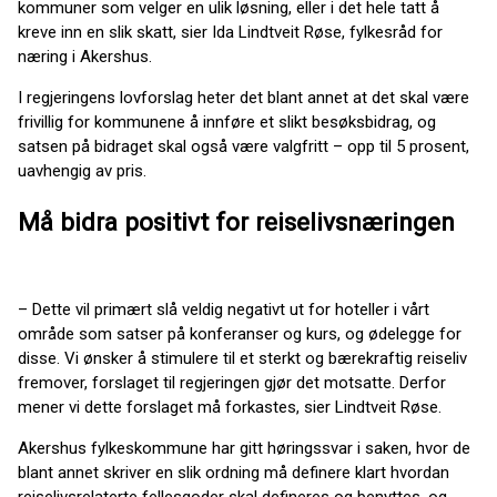
kommuner som velger en ulik løsning, eller i det hele tatt å
kreve inn en slik skatt, sier Ida Lindtveit Røse, fylkesråd for
næring i Akershus.
I regjeringens lovforslag heter det blant annet at det skal være
frivillig for kommunene å innføre et slikt besøksbidrag, og
satsen på bidraget skal også være valgfritt – opp til 5 prosent,
uavhengig av pris.
Må bidra positivt for reiselivsnæringen
– Dette vil primært slå veldig negativt ut for hoteller i vårt
område som satser på konferanser og kurs, og ødelegge for
disse. Vi ønsker å stimulere til et sterkt og bærekraftig reiseliv
fremover, forslaget til regjeringen gjør det motsatte. Derfor
mener vi dette forslaget må forkastes, sier Lindtveit Røse.
Akershus fylkeskommune har gitt høringssvar i saken, hvor de
blant annet skriver en slik ordning må definere klart hvordan