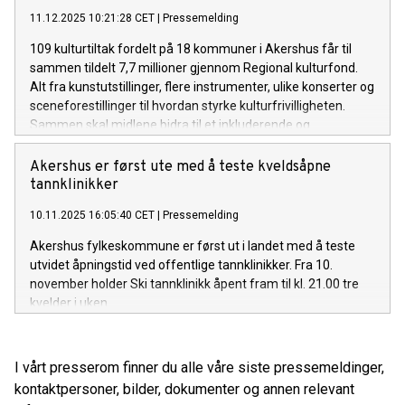
11.12.2025 10:21:28 CET
|
Pressemelding
109 kulturtiltak fordelt på 18 kommuner i Akershus får til
sammen tildelt 7,7 millioner gjennom Regional kulturfond.
Alt fra kunstutstillinger, flere instrumenter, ulike konserter og
sceneforestillinger til hvordan styrke kulturfrivilligheten.
Sammen skal midlene bidra til et inkluderende og
mangfoldig kulturliv i hele fylket.
Akershus er først ute med å teste kveldsåpne
tannklinikker
10.11.2025 16:05:40 CET
|
Pressemelding
Akershus fylkeskommune er først ut i landet med å teste
utvidet åpningstid ved offentlige tannklinikker. Fra 10.
november holder Ski tannklinikk åpent fram til kl. 21.00 tre
kvelder i uken.
I vårt presserom finner du alle våre siste pressemeldinger,
kontaktpersoner, bilder, dokumenter og annen relevant