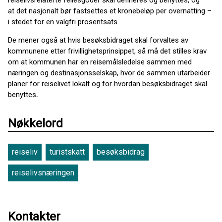
reiselivsrelaterte fellesgoder skal defineres og benyttes, og
at det nasjonalt bør fastsettes et kronebeløp per overnatting –
i stedet for en valgfri prosentsats.
De mener også at hvis besøksbidraget skal forvaltes av
kommunene etter frivillighetsprinsippet, så må det stilles krav
om at kommunen har en reisemålsledelse sammen med
næringen og destinasjonsselskap, hvor de sammen utarbeider
planer for reiselivet lokalt og for hvordan besøksbidraget skal
benyttes
.
Nøkkelord
reiseliv
turistskatt
besøksbidrag
reiselivsnæringen
Kontakter