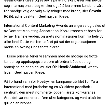
Geelmuyden Kiese og et bevis på at norske byråer kan hevde
seg internasjonalt. Jeg ønsker også å berømme kundene våre
for modige valg og valg av løsninger med brodd, sier
Severin
Roald
, adm. direktør i Geelmuyden Kiese.
International Content Marketing Awards arrangeres og deles ut
av Content Marketing Association. Konkurransen er åpen for
byråer fra hele verden, og årets nominasjoner kom fra hele 33
ulike land. Dette var femte året på rad der organisasjonen
hadde en økning i innsendte bidrag.
– Disse prisene feirer vi sammen med de modige og flotte
kunder og oppdragsgivere som utfordrer både oss og
bransjene de er en del av, sier
Ole Henrik Stubberud
, kreativ
leder i Geelmuyden Kiese.
På forhånd var «Soil Poetry», en kampanje utviklet for Yara
International med jordhelse og en 63-siders poesibok i
sentrum, den mest nominerte jobben i årets konkurranse.
Arbeidet var nominert i fem ulike kategorier, og vant altså tre
gull og én bronse.