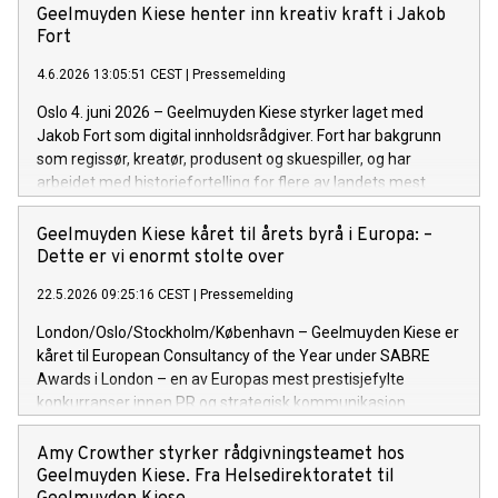
Geelmuyden Kiese henter inn kreativ kraft i Jakob
Fort
4.6.2026 13:05:51 CEST
|
Pressemelding
Oslo 4. juni 2026 – Geelmuyden Kiese styrker laget med
Jakob Fort som digital innholdsrådgiver. Fort har bakgrunn
som regissør, kreatør, produsent og skuespiller, og har
arbeidet med historiefortelling for flere av landets mest
spennende virksomheter.
Geelmuyden Kiese kåret til årets byrå i Europa: –
Dette er vi enormt stolte over
22.5.2026 09:25:16 CEST
|
Pressemelding
London/Oslo/Stockholm/København – Geelmuyden Kiese er
kåret til European Consultancy of the Year under SABRE
Awards i London – en av Europas mest prestisjefylte
konkurranser innen PR og strategisk kommunikasjon.
Amy Crowther styrker rådgivningsteamet hos
Geelmuyden Kiese. Fra Helsedirektoratet til