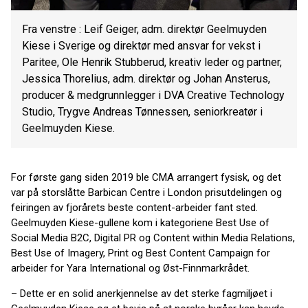
Fra venstre : Leif Geiger, adm. direktør Geelmuyden
Kiese i Sverige og direktør med ansvar for vekst i
Paritee, Ole Henrik Stubberud, kreativ leder og partner,
Jessica Thorelius, adm. direktør og Johan Ansterus,
producer & medgrunnlegger i DVA Creative Technology
Studio, Trygve Andreas Tønnessen, seniorkreatør i
Geelmuyden Kiese.
For første gang siden 2019 ble CMA arrangert fysisk, og det
var på storslåtte Barbican Centre i London prisutdelingen og
feiringen av fjorårets beste content-arbeider fant sted.
Geelmuyden Kiese-gullene kom i kategoriene Best Use of
Social Media B2C, Digital PR og Content within Media Relations,
Best Use of Imagery, Print og Best Content Campaign for
arbeider for Yara International og Øst-Finnmarkrådet.
– Dette er en solid anerkjennelse av det sterke fagmiljøet i