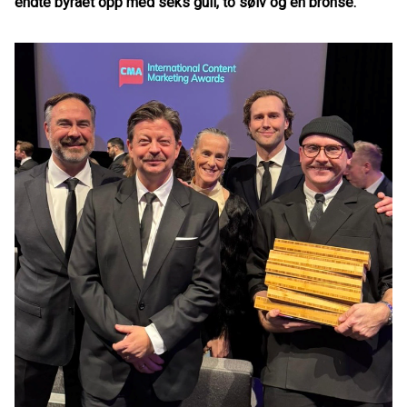
endte byrået opp med seks gull, to sølv og én bronse.