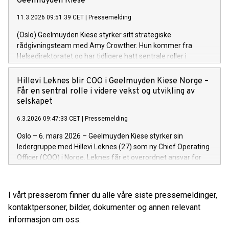
Geelmuyden Kiese
11.3.2026 09:51:39 CET
|
Pressemelding
(Oslo) Geelmuyden Kiese styrker sitt strategiske
rådgivningsteam med Amy Crowther. Hun kommer fra
Helsedirektoratet og har tidligere hatt sentrale roller i
Publicis MSL, hvor hun blant annet var seniorrådgiver og
Head of Operations, driftssjef. Nå går hun inn som
Hillevi Leknes blir COO i Geelmuyden Kiese Norge –
seniorrådgiver i Geelmuyden Kiese og igjen nær medarbeider
Får en sentral rolle i videre vekst og utvikling av
med Rolf Ellingsen Aaneland som hun jobbet tett sammen
selskapet
med i Publicis MSL.
6.3.2026 09:47:33 CET
|
Pressemelding
Oslo – 6. mars 2026 – Geelmuyden Kiese styrker sin
ledergruppe med Hillevi Leknes (27) som ny Chief Operating
Officer (COO) i Norge. Leknes får et overordnet ansvar for
selskapets operasjonelle drift, utvikling og
gjennomføringsevne.
I vårt presserom finner du alle våre siste pressemeldinger,
kontaktpersoner, bilder, dokumenter og annen relevant
informasjon om oss.