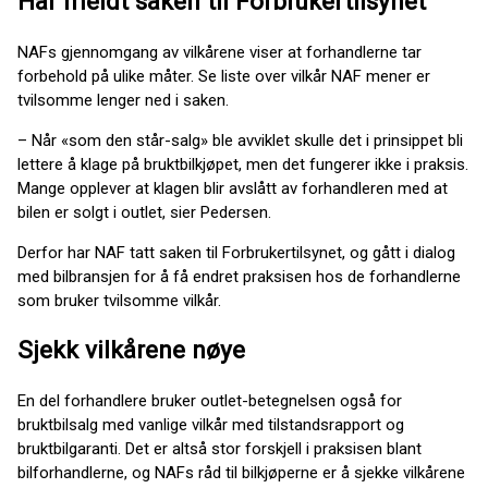
Har meldt saken til Forbrukertilsynet
NAFs gjennomgang av vilkårene viser at forhandlerne tar
forbehold på ulike måter. Se liste over vilkår NAF mener er
tvilsomme lenger ned i saken.
– Når «som den står-salg» ble avviklet skulle det i prinsippet bli
lettere å klage på bruktbilkjøpet, men det fungerer ikke i praksis.
Mange opplever at klagen blir avslått av forhandleren med at
bilen er solgt i outlet, sier Pedersen.
Derfor har NAF tatt saken til Forbrukertilsynet, og gått i dialog
med bilbransjen for å få endret praksisen hos de forhandlerne
som bruker tvilsomme vilkår.
Sjekk vilkårene nøye
En del forhandlere bruker outlet-betegnelsen også for
bruktbilsalg med vanlige vilkår med tilstandsrapport og
bruktbilgaranti. Det er altså stor forskjell i praksisen blant
bilforhandlerne, og NAFs råd til bilkjøperne er å sjekke vilkårene