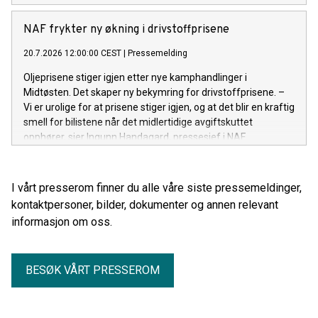
NAF frykter ny økning i drivstoffprisene
20.7.2026 12:00:00 CEST
|
Pressemelding
Oljeprisene stiger igjen etter nye kamphandlinger i
Midtøsten. Det skaper ny bekymring for drivstoffprisene. –
Vi er urolige for at prisene stiger igjen, og at det blir en kraftig
smell for bilistene når det midlertidige avgiftskuttet
opphører, sier Ingunn Handagard, pressesjef i NAF.
I vårt presserom finner du alle våre siste pressemeldinger,
kontaktpersoner, bilder, dokumenter og annen relevant
informasjon om oss.
BESØK VÅRT PRESSEROM