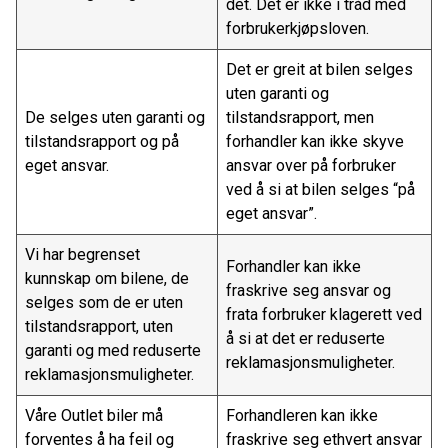
det. Det er ikke i tråd med
forbrukerkjøpsloven.
Det er greit at bilen selges
uten garanti og
De selges uten garanti og
tilstandsrapport, men
tilstandsrapport og på
forhandler kan ikke skyve
eget ansvar.
ansvar over på forbruker
ved å si at bilen selges “på
eget ansvar”.
Vi har begrenset
Forhandler kan ikke
kunnskap om bilene, de
fraskrive seg ansvar og
selges som de er uten
frata forbruker klagerett ved
tilstandsrapport, uten
å si at det er reduserte
garanti og med reduserte
reklamasjonsmuligheter.
reklamasjonsmuligheter.
Våre Outlet biler må
Forhandleren kan ikke
forventes å ha feil og
fraskrive seg ethvert ansvar