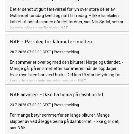
Det er sendt ut gult farevarsel for lyn over store deler av
Østlandet torsdag kveld og natt til fredag. – Ikke ha elbilen
koblet til ladestasjonen når det tordner, sier Nils Sødal, senior
kommunikasjonsrådgiver i NAF.
NAF: - Pass deg for kilometersmellen
28.7.2026 07:00:00 CEST
|
Pressemelding
En sommer er over og med den bilturer i Norge og utlandet. -
Mange går på en smell etter sommeren når de oppdager
hvor mye bilen har vært brukt. Det kan få stor betydning for
forsikring og leasingavtaler, advarer NAF.
NAF advarer: – Ikke ha beina på dashbordet
23.7.2026 07:00:00 CEST
|
Pressemelding
For mange betyr sommerferien lange bilturer. Mange
slapper av ved å legge beina på dashbordet. - Ikke gjør det,
sier NAF.