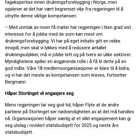
fagekspertise innen drukningsforebygging i Norge, men
opplever at det har vært begrenset vilje fra regjeringen til å
utnytte denne viktige kompetansen.
– Med unntak av noen få møter har regjeringen i liten grad vist
interesse for å jobbe med de som kan mest om
drukningsforebygging. Vi har på eget initiativ gitt en rekke
innspill, men skal vi lykkes med å redusere antallet
drukningsulykker, må vi jobbe tett og på tvers av ulike sektorer.
Myndighetene spiller en avgjørende rolle i å få til dette på en
god måte. Våre 18 medlemsorganisasjoner er klare til å bidra,
og vi har det meste av kompetansen som kreves, fortsetter
Bergmann.
Håper Stortinget vil engasjere seg
Mens regjeringen tar seg god tid, håper Flyte at de andre
partiene på Stortinget ser nødvendigheten av at det må handles
nå. Organisasjonen håper særlig at et slikt engasjement kan gi
seg utslag i revidert statsbudsjett for 2025 og neste års
statsbudsjett.