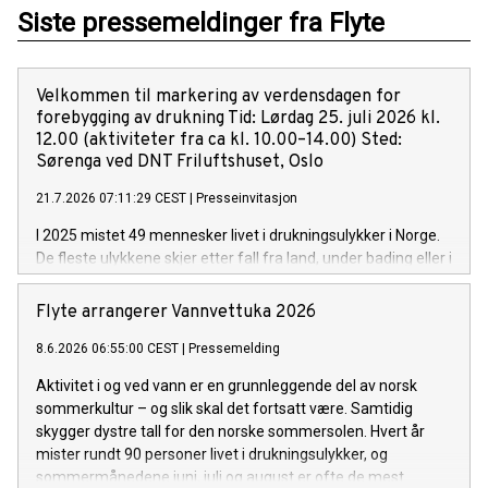
Siste pressemeldinger fra Flyte
Velkommen til markering av verdensdagen for
forebygging av drukning Tid: Lørdag 25. juli 2026 kl.
12.00 (aktiviteter fra ca kl. 10.00–14.00) Sted:
Sørenga ved DNT Friluftshuset, Oslo
21.7.2026 07:11:29 CEST
|
Presseinvitasjon
I 2025 mistet 49 mennesker livet i drukningsulykker i Norge.
De fleste ulykkene skjer etter fall fra land, under bading eller i
fritidsbåt – hendelser som i mange tilfeller kan forebygges. I
løpet av 1. halvår har allerede 43 mennesker mistet livet i
Flyte arrangerer Vannvettuka 2026
drukning.
8.6.2026 06:55:00 CEST
|
Pressemelding
Aktivitet i og ved vann er en grunnleggende del av norsk
sommerkultur – og slik skal det fortsatt være. Samtidig
skygger dystre tall for den norske sommersolen. Hvert år
mister rundt 90 personer livet i drukningsulykker, og
sommermånedene juni, juli og august er ofte de mest