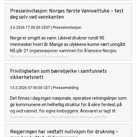
utsatte. Bare i juli 2025, da sommervarmen for alvor kom til
Norge, omkom 15 personer i drukning.
Presseinvitasjon: Norges første Vannvettuke – test
deg selv ved vannkanten
3.6.2026 17:00:00 CEST
|
Presseinvitasjon
Norge er omgitt av vann. Likevel drukner rundt 90
mennesker hvert år. Mange av ulykkene kunne vært unngått.
Nå går 21 organisasjoner sammen for å lansere Norges
første nasjonale Vannvettuke.
Frivilligheten som bærebjelke i samfunnets
sikkerhetsnett
13.2.2026 07:00:00 CET
|
Pressemelding
Det finnes i dag ingen nasjonale, operative retningslinjer som
gir kommunene en helhetlig struktur for å sikre ferdesl, på
og ved vannet, for egne innbyggere. Ansvaret er lagt til
kommunene – men uten et samlet rammeverk for
gjennomføring. Nå trer frivilligheten inn som
innovasjonspartner.
Regjeringen har vedtatt nullvisjon for drukning –