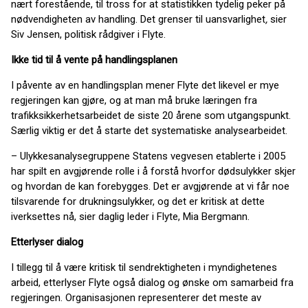
nært forestående, til tross for at statistikken tydelig peker på
nødvendigheten av handling. Det grenser til uansvarlighet
,
sier
Siv Jensen, politisk rådgiver i Flyte.
Ikke tid til å vente på handlingsplanen
I påvente av en handlingsplan mener Flyte det likevel er mye
regjeringen kan gjøre, og at man må bruke læringen fra
trafikksikkerhetsarbeidet de siste 20 årene som utgangspunkt.
Særlig viktig er det å starte det systematiske analysearbeidet.
– Ulykkesanalysegruppene Statens vegvesen etablerte i 2005
har spilt en avgjørende rolle i å forstå hvorfor dødsulykker skjer
og hvordan de kan forebygges. Det er avgjørende at vi får noe
tilsvarende for drukningsulykker, og det er kritisk at dette
iverksettes nå, sier daglig leder i Flyte, Mia Bergmann.
Etterlyser dialog
I tillegg til å være kritisk til sendrektigheten i myndighetenes
arbeid, etterlyser Flyte også dialog og ønske om samarbeid fra
regjeringen. Organisasjonen representerer det meste av