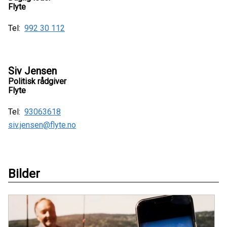
Flyte
Tel:
992 30 112
Siv Jensen
Politisk rådgiver
Flyte
Tel:
93063618
siv.jensen@flyte.no
Bilder