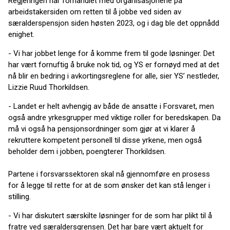
Regjeringen har forhandlet med organisasjonene på
arbeidstakersiden om retten til å jobbe ved siden av
særalderspensjon siden høsten 2023, og i dag ble det oppnådd
enighet.
- Vi har jobbet lenge for å komme frem til gode løsninger. Det
har vært fornuftig å bruke nok tid, og YS er fornøyd med at det
nå blir en bedring i avkortingsreglene for alle, sier YS’ nestleder,
Lizzie Ruud Thorkildsen.
- Landet er helt avhengig av både de ansatte i Forsvaret, men
også andre yrkesgrupper med viktige roller for beredskapen. Da
må vi også ha pensjonsordninger som gjør at vi klarer å
rekruttere kompetent personell til disse yrkene, men også
beholder dem i jobben, poengterer Thorkildsen.
Partene i forsvarssektoren skal nå gjennomføre en prosess
for å legge til rette for at de som ønsker det kan stå lenger i
stilling.
- Vi har diskutert særskilte løsninger for de som har plikt til å
fratre ved særaldersgrensen. Det har bare vært aktuelt for