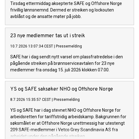
Tirsdag ettermiddag aksepterte SAFE og Offshore Norge
frivillig lønnsnemnd. Dermed er streiken og lockouten
avblåst og de ansatte møter på jobb.
23 nye medlemmer tas ut i streik
10.7.2026 13:07:34 CEST
|
Pressemelding
SAFE har i dag sendt nytt varsel om plassfratredelse i den
pågående streiken på brønnserviceavtalen for 23 nye
medlemmer fra onsdag 15. juli 2026 klokken 07.00.
YS og SAFE saksøker NHO og Offshore Norge
8.7.2026 15:35:57 CEST
|
Pressemelding
YS og SAFE har i dag stevnet NHO og Offshore Norge for
arbeidsretten for tariffstridig arbeidskamp. Bakgrunnen for
søksmålet er at Offshore Norge urettmessig har utestengt
209 SAFE-medlemmer i Vetco Grey Scandinavia AS fra
arbeidet under den pågående streiken.