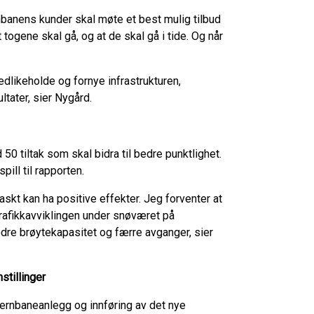
nbanens kunder skal møte et best mulig tilbud
togene skal gå, og at de skal gå i tide. Og når
vedlikeholde og fornye infrastrukturen,
ltater, sier Nygård.
0 tiltak som skal bidra til bedre punktlighet.
ill til rapporten.
raskt kan ha positive effekter. Jeg forventer at
 trafikkavviklingen under snøværet på
bedre brøytekapasitet og færre avganger, sier
stillinger
 jernbaneanlegg og innføring av det nye