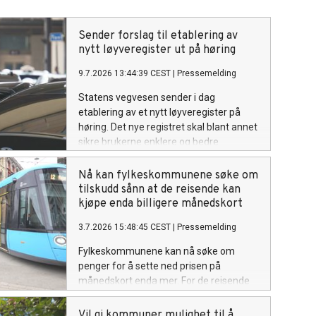
Sender forslag til etablering av
nytt løyveregister ut på høring
9.7.2026 13:44:39 CEST
|
Pressemelding
Statens vegvesen sender i dag
etablering av et nytt løyveregister på
høring. Det nye registret skal blant annet
sikre brukerne enklere og bedre
selvbetjeningsløsninger.
Nå kan fylkeskommunene søke om
tilskudd sånn at de reisende kan
kjøpe enda billigere månedskort
3.7.2026 15:48:45 CEST
|
Pressemelding
Fylkeskommunene kan nå søke om
penger for å sette ned prisen på
månedskort enda mer. For de reisende
betyr dette at månedskortet nok en
gang blir billigere i år – med en ny
Vil gi kommuner mulighet til å