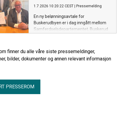
1.7.2026 10:20:22 CEST
|
Pressemelding
En ny belønningsavtale for
Buskerudbyen er i dag inngått mellom
Samferdselsdepartementet, Buskerud
fylkeskommune og kommunene
Kongsberg, Øvre Eiker, Drammen og Lier.
Avtalen gjelder for perioden 2026 til
rom finner du alle våre siste pressemeldinger,
2029 og finansierer tiltak som gjør det
er, bilder, dokumenter og annen relevant informasjon
enklere å reise kollektivt, gå og sykle, og
som bidrar til å nå nullvekstmålet for
persontransport med bil.
RT PRESSEROM