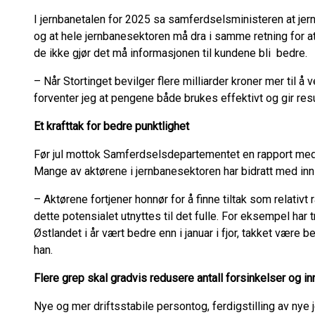
I jernbanetalen for 2025 sa samferdselsministeren at jer
og at hele jernbanesektoren må dra i samme retning for at 
de ikke gjør det må informasjonen til kundene bli bedre.
– Når Stortinget bevilger flere milliarder kroner mer til å 
forventer jeg at pengene både brukes effektivt og gir resu
Et krafttak for bedre punktlighet
Før jul mottok Samferdselsdepartementet en rapport med 5
Mange av aktørene i jernbanesektoren har bidratt med innsp
– Aktørene fortjener honnør for å finne tiltak som relativt 
dette potensialet utnyttes til det fulle. For eksempel har
Østlandet i år vært bedre enn i januar i fjor, takket være 
han.
Flere grep skal gradvis redusere antall forsinkelser og inn
Nye og mer driftsstabile persontog, ferdigstilling av nye