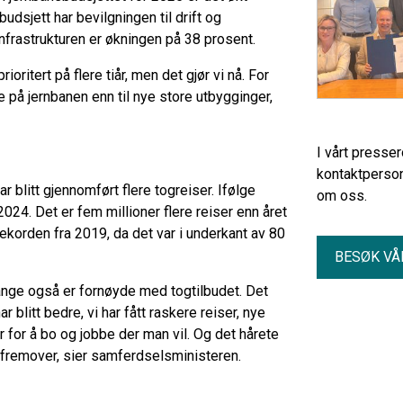
budsjett har bevilgningen til drift og
infrastrukturen er økningen på 38 prosent.
ioritert på flere tiår, men det gjør vi nå. For
e på jernbanen enn til nye store utbygginger,
I vårt presse
kontaktperson
r blitt gjennomført flere togreiser. Ifølge
om oss.
2024. Det er fem millioner flere reiser enn året
 rekorden fra 2019, da det var i underkant av 80
BESØK VÅ
mange også er fornøyde med togtilbudet. Det
r blitt bedre, vi har fått raskere reiser, nye
 for å bo og jobbe der man vil. Og det hårete
t fremover, sier samferdselsministeren.