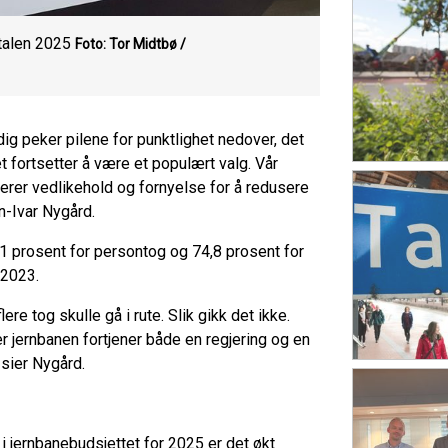
talen 2025
Foto: Tor Midtbø /
dig peker pilene for punktlighet nedover, det
t fortsetter å være et populært valg. Vår
terer vedlikehold og fornyelse for å redusere
n-Ivar Nygård.
,1 prosent for persontog og 74,8 prosent for
 2023.
ere tog skulle gå i rute. Slik gikk det ikke.
er jernbanen fortjener både en regjering og en
sier Nygård.
i jernbanebudsjettet for 2025 er det økt