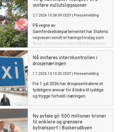
prisreduksjon på cirka 160 kroner. Dette
innføre nullutslippssoner
kommer i tillegg til den forrige
2.7.2026 10:58:09 CEST
|
Pressemelding
prisreduksjonen på om lag 100 kroner.
På vegne av
Samferdselsdepartementet har Statens
vegvesen sendt et høringsforslag som
åpner for kommunale nullutslippssoner.
Forslaget innebærer nødvendige
endringer i vegtrafikkloven, en ny
Nå innføres internkontrollen i
forskrift og endringer i skiltforskriften.
drosjenæringen
Formålet er blant annet å fremskynde
1.7.2026 13:10:30 CEST
|
Pressemelding
overgangen til nullutslippsvarebiler.
Fra 1. juli 2026 har drosjesentralene et
tydeligere ansvar for å bidra til ryddige
og trygge forhold i næringen.
Ny avtale gir 500 millioner kroner
til enklere og grønnere
bytransport i Buskerudbyen