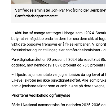
Samferdselsminister Jon-Ivar Nygård holder Jernbane
Samferdselsdepartementet
– Aldri har så mange tatt toget i Norge som i 2024. Samti
betyr at vi må jobbe enda hardere for snu dem slik at toge
viktigste oppgave fremover er å fikse jernbanen. Vi priori
forsinkelser og innstillinger, sier samferdselsminister Jo
Punktlighetsmålet er 90 prosent. I 2024 ble resultatet 86
godstog, mot henholdsvis 87,6 prosent og 75,5 prosent i
– I fjorårets jernbanetale var jeg ambisiøs da jeg lovet at fl
Likevel skroter jeg ikke punktlighetsløftet. Alle som bruk
samla jernbanesektor som er ambisiøse på deres vegne, 
Prioriterer vedlikehold og fornyelse
Både i Nasjonal transportplan for perioden 2025-2036 og 