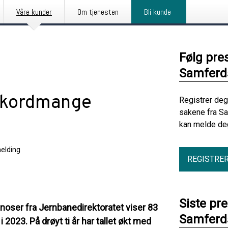
Våre kunder
Om tjenesten
Bli kunde
Følg pre
Samferd
ekordmange
Registrer deg
sakene fra S
kan melde deg
elding
REGISTRE
Siste pr
rognoser fra Jernbanedirektoratet viser 83
Samferd
 i 2023. På drøyt ti år har tallet økt med