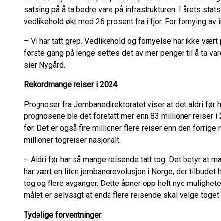
satsing på å ta bedre vare på infrastrukturen. I årets stats
vedlikehold økt med 26 prosent fra i fjor. For fornying av 
– Vi har tatt grep. Vedlikehold og fornyelse har ikke vært pr
første gang på lenge settes det av mer penger til å ta var
sier Nygård.
Rekordmange reiser i 2024
Prognoser fra Jernbanedirektoratet viser at det aldri før ha
prognosene ble det foretatt mer enn 83 millioner reiser i 
før. Det er også fire millioner flere reiser enn den forrige
millioner togreiser nasjonalt.
– Aldri før har så mange reisende tatt tog. Det betyr at 
har vært en liten jernbanerevolusjon i Norge, der tilbudet ha
tog og flere avganger. Dette åpner opp helt nye muligheter
målet er selvsagt at enda flere reisende skal velge toge
Tydelige forventninger