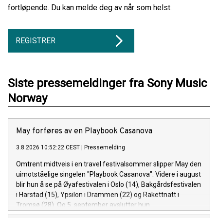
fortløpende. Du kan melde deg av når som helst.
REGISTRER
Siste pressemeldinger fra Sony Music
Norway
May forføres av en Playbook Casanova
3.8.2026 10:52:22 CEST
|
Pressemelding
Omtrent midtveis i en travel festivalsommer slipper May den
uimotståelige singelen "Playbook Casanova". Videre i august
blir hun å se på Øyafestivalen i Oslo (14), Bakgårdsfestivalen
i Harstad (15), Ypsilon i Drammen (22) og Rakettnatt i
Tromsø (28). Og 5. september avslutter hun
festivalsesongen med Spirefest i Ålesund.