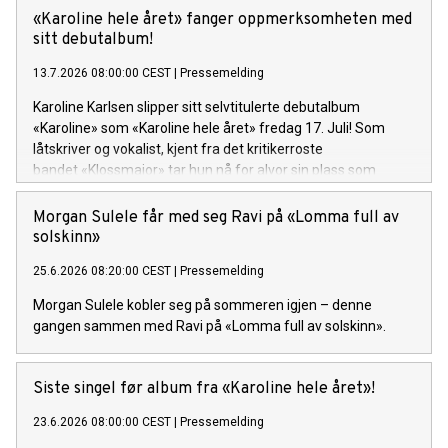
«Karoline hele året» fanger oppmerksomheten med
sitt debutalbum!
13.7.2026 08:00:00 CEST
|
Pressemelding
Karoline Karlsen slipper sitt selvtitulerte debutalbum
«Karoline» som «Karoline hele året» fredag 17. Juli! Som
låtskriver og vokalist, kjent fra det kritikerroste
bandet «Klossmajor» tar hun nå for alvor sin plass som
soloartist. Lytteren inviteres inn i et personlig og ujålete
univers fullt av varme, humor og ærlighet.
Morgan Sulele får med seg Ravi på «Lomma full av
solskinn»
25.6.2026 08:20:00 CEST
|
Pressemelding
Morgan Sulele kobler seg på sommeren igjen – denne
gangen sammen med Ravi på «Lomma full av solskinn».
Siste singel før album fra «Karoline hele året»!
23.6.2026 08:00:00 CEST
|
Pressemelding