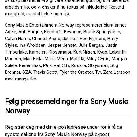
selskap bestreber vi å gi våre ansatte et godt og stimulerende
arbeidsmiljø, og vi ønsker å ha fokus på inkludering, likeverd,
mangfold, mental helse og miljø.
Sony Music Entertainment Norway representerer blant annet
Adele, Arif, Bargee, Bernhoft, Beyoncé, Bruce Springsteen,
Calvin Harris, Christel Alsos, deLillos, Foo Fighters, Harry
Styles, Ina Wroldsen, Jesper Jenset, Julie Bergan, Justin
Timberlake, Kamelen, Klossmajor, Kurt Nilsen, Kygo, Labrinth,
Madcon, Mari Bella, Maria Mena, Matilda, Miley Cyrus, Morgan
Sulele, Peder Elias, P!nk, Rat City, Rosalia, Staysman, Stig
Brenner, SZA, Travis Scott, Tyler the Creator, Tyr, Zara Larsson
med mange fler.
Følg pressemeldinger fra Sony Music
Norway
Registrer deg med din e-postadresse under for å få de
nyeste sakene fra Sony Music Norway på e-post