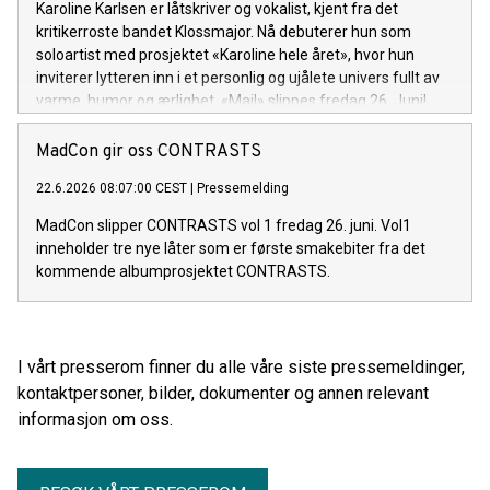
Karoline Karlsen er låtskriver og vokalist, kjent fra det
kritikerroste bandet Klossmajor. Nå debuterer hun som
soloartist med prosjektet «Karoline hele året», hvor hun
inviterer lytteren inn i et personlig og ujålete univers fullt av
varme, humor og ærlighet. «Mail» slippes fredag 26. Juni!
MadCon gir oss CONTRASTS
22.6.2026 08:07:00 CEST
|
Pressemelding
MadCon slipper CONTRASTS vol 1 fredag 26. juni. Vol1
inneholder tre nye låter som er første smakebiter fra det
kommende albumprosjektet CONTRASTS.
I vårt presserom finner du alle våre siste pressemeldinger,
kontaktpersoner, bilder, dokumenter og annen relevant
informasjon om oss.