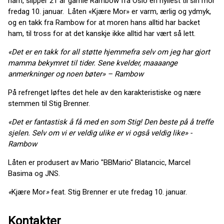
ham, slipper 21 år gamle Rambow fra Oslo en hyllest til sin mor
fredag 10. januar. Låten «Kjære Mor» er varm, ærlig og ydmyk,
og en takk fra Rambow for at moren hans alltid har backet
ham, til tross for at det kanskje ikke alltid har vært så lett.
«
Det er en takk for all støtte hjemmefra selv om jeg har gjort
mamma bekymret til tider. Sene kvelder, maaaange
anmerkninger og noen bøter
»
– Rambow
På refrenget løftes det hele av den karakteristiske og nære
stemmen til Stig Brenner.
«Det er fantastisk å få med en som Stig! Den beste på å treffe
sjelen. Selv om vi er veldig ulike er vi også veldig like» -
Rambow
Låten er produsert av Mario "BBMario" Blatancic, Marcel
Basima og JNS.
«
Kjære Mor
»
feat. Stig Brenner er ute fredag 10. januar.
Kontakter