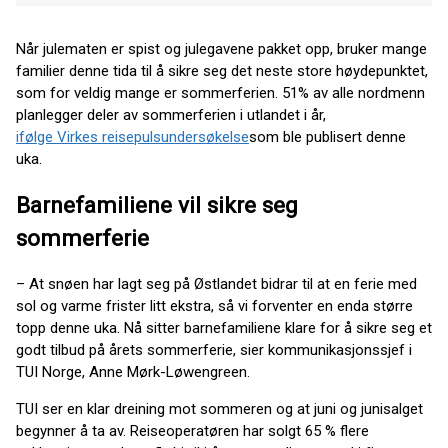
Når julematen er spist og julegavene pakket opp, bruker mange
familier denne tida til å sikre seg det neste store høydepunktet,
som for veldig mange er sommerferien. 51% av alle nordmenn
planlegger deler av sommerferien i utlandet i år,
ifølge Virkes reisepulsundersøkelse
som ble publisert denne
uka.
Barnefamiliene vil sikre seg
sommerferie
– At snøen har lagt seg på Østlandet bidrar til at en ferie med
sol og varme frister litt ekstra, så vi forventer en enda større
topp denne uka. Nå sitter barnefamiliene klare for å sikre seg et
godt tilbud på årets sommerferie, sier kommunikasjonssjef i
TUI Norge, Anne Mørk-Løwengreen.
TUI ser en klar dreining mot sommeren og at juni og junisalget
begynner å ta av. Reiseoperatøren har solgt 65 % flere