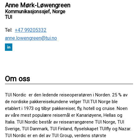
Anne Mørk-Løwengreen
Kommunikasjonssjef, Norge
TUI
Tel:
+47 99205332
anne.lowengreen@tui.no
Om oss
TUI Nordic er den ledende reiseoperatøren i Norden. 25 % av
de nordiske pakkereisekundene velger TUI.TUI Norge ble
etablert i 1973 og tilbyr pakkereiser, fly, hotell og cruise. Noen
av våre mest populære reisemål er Kanariøyene, Hellas og
Italia. TUI Nordic består av reisearrangørene TUI Norge, TUI
Sverige, TUI Danmark, TUI Finland, flyselskapet TUIfly og Nazar.
TUI Nordic er en del av TUI Group, verdens største