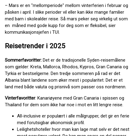
– Mars er en "mellomperiode" mellom vinterferien i februar og
påsken i april. I slike perioder vil eller kan ikke mange familier
med barn i skolealder reise. Så mars peker seg virkelig ut som
en måned med gode kupp for deg som er fleksibel, sier
kommunikasjonsjefen i TUI.
Reisetrender i 2025
Sommerfavoritter:
Det er de tradisjonelle Syden-reisemålene
som gjelder: Kreta, Mallorca, Rhodos, Kypros, Gran Canaria og
Tyrkia er bestselgerne. Den tredje sommeren på rad er det
Albania blant landene som øker mest i popularitet. Det er et
land med både valuta og prisnivå som passer oss nordmenn.
Vinterfavoritter
: Kanariøyene med Gran Canaria i spissen og
Thailand for dem som ikke har noe i mot en litt lengre reise.
All-inclusive er populært i alle målgrupper, det gir en ferie
med forutsigbar økonomisk profil.
Leilighetshoteller hvor man kan lage mat selv er det nest