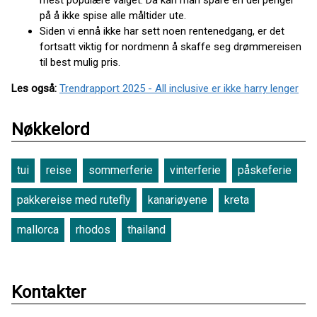
mest populære valget. Da kan man spare en del penger
på å ikke spise alle måltider ute.
Siden vi ennå ikke har sett noen rentenedgang, er det
fortsatt viktig for nordmenn å skaffe seg drømmereisen
til best mulig pris.
Les også:
Trendrapport 2025 - All inclusive er ikke harry lenger
Nøkkelord
tui
reise
sommerferie
vinterferie
påskeferie
pakkereise med rutefly
kanariøyene
kreta
mallorca
rhodos
thailand
Kontakter