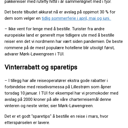
pakkereiser med rutefly hittil i år sammenlignet med i fjor.
Det beste tilbudet akkurat nå er avslag på oppimot 30 % for
dem som velger en
tidlig sommerferie i april, mai og juni.
– Ikke vent for lenge med å bestille. Turister fra andre
europeiske land er generelt mye tidligere ute med å bestille
reiser enn det vi nordmenn har vært siden pandemien. De beste
rommene på de mest populære hotellene blir utsolgt først,
advarer Mørk-Løwengreen i TUI.
Vinterrabatt og sparetips
– I tillegg har alle reiseoperatører ekstra gode rabatter i
forbindelse med reiselivsmessa på Lillestrøm som åpner
torsdag 10.januar. I TUI for eksempel har vi promokoder med
avslag på 2000 kroner på alle våre charterreisemål denne
vinteren og neste vinter, sier Mørk-Løwengreen.
Det er et godt "sparetips" å bestille en reise i mars, hvor
etterspørselen er lavere.