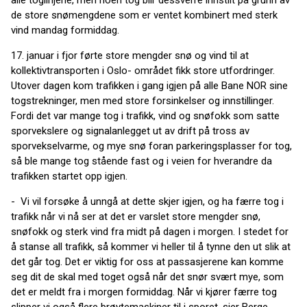
alle toglinjene, men noen tog blir dessverre innstilt på grunn av
de store snømengdene som er ventet kombinert med sterk
vind mandag formiddag.
17. januar i fjor førte store mengder snø og vind til at
kollektivtransporten i Oslo- området fikk store utfordringer.
Utover dagen kom trafikken i gang igjen på alle Bane NOR sine
togstrekninger, men med store forsinkelser og innstillinger.
Fordi det var mange tog i trafikk, vind og snøfokk som satte
sporvekslere og signalanlegget ut av drift på tross av
sporvekselvarme, og mye snø foran parkeringsplasser for tog,
så ble mange tog stående fast og i veien for hverandre da
trafikken startet opp igjen.
- Vi vil forsøke å unngå at dette skjer igjen, og ha færre tog i
trafikk når vi nå ser at det er varslet store mengder snø,
snøfokk og sterk vind fra midt på dagen i morgen. I stedet for
å stanse all trafikk, så kommer vi heller til å tynne den ut slik at
det går tog. Det er viktig for oss at passasjerene kan komme
seg dit de skal med toget også når det snør svært mye, som
det er meldt fra i morgen formiddag. Når vi kjører færre tog