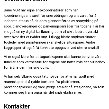
Bane NOR har egne snøkoordinatorer som har
koordineringsansvaret for snøryddingen og ansvaret for å
innhente status på alt som gjennomføres av snørydding på
spor, planoverganger og parkeringsområder for togene. I år har
vi også en ny digital kartløsning som vil sikre bedre oversikt
over hvor det er ryddet snø. I tillegg bistår snøkoordinator
togleder med prioriteringer i vanskelige situasjoner. Andre
faggrupper vil også få konkrete oppgaver ved større snøfall.
Vi er også klare for at togselskapene skal kunne benytte våre
tuneller som varmestue for togene om natta hvis det blir behov
for å tine dem for snø og is.
Vi har selvfølgelig også tatt høyde for at vi har godt med
mannskaper til å rydde bort snø fra plattformer,
parkeringsplasser og våre øvrige arealer på stasjonene, så folk
kommer seg fram også når det snør ekstra mye.
Kontakter