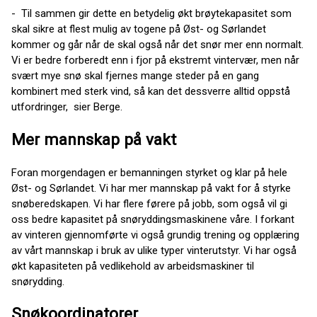
- Til sammen gir dette en betydelig økt brøytekapasitet som
skal sikre at flest mulig av togene på Øst- og Sørlandet
kommer og går når de skal også når det snør mer enn normalt.
Vi er bedre forberedt enn i fjor på ekstremt vintervær, men når
svært mye snø skal fjernes mange steder på en gang
kombinert med sterk vind, så kan det dessverre alltid oppstå
utfordringer, sier Berge.
Mer mannskap på vakt
Foran morgendagen er bemanningen styrket og klar på hele
Øst- og Sørlandet. Vi har mer mannskap på vakt for å styrke
snøberedskapen. Vi har flere førere på jobb, som også vil gi
oss bedre kapasitet på snøryddingsmaskinene våre. I forkant
av vinteren gjennomførte vi også grundig trening og opplæring
av vårt mannskap i bruk av ulike typer vinterutstyr. Vi har også
økt kapasiteten på vedlikehold av arbeidsmaskiner til
snørydding.
Snøkoordinatorer