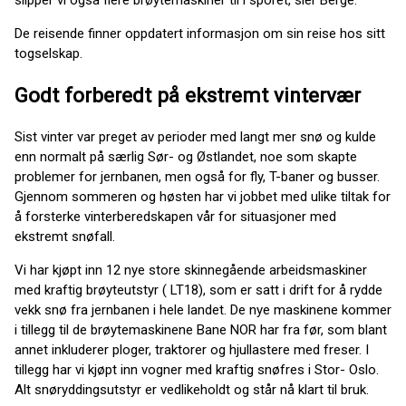
slipper vi også flere brøytemaskiner til i sporet, sier Berge.
De reisende finner oppdatert informasjon om sin reise hos sitt
togselskap.
Godt forberedt på ekstremt vintervær
Sist vinter var preget av perioder med langt mer snø og kulde
enn normalt på særlig Sør- og Østlandet, noe som skapte
problemer for jernbanen, men også for fly, T-baner og busser.
Gjennom sommeren og høsten har vi jobbet med ulike tiltak for
å forsterke vinterberedskapen vår for situasjoner med
ekstremt snøfall.
Vi har kjøpt inn 12 nye store skinnegående arbeidsmaskiner
med kraftig brøyteutstyr ( LT18), som er satt i drift for å rydde
vekk snø fra jernbanen i hele landet. De nye maskinene kommer
i tillegg til de brøytemaskinene Bane NOR har fra før, som blant
annet inkluderer ploger, traktorer og hjullastere med freser. I
tillegg har vi kjøpt inn vogner med kraftig snøfres i Stor- Oslo.
Alt snøryddingsutstyr er vedlikeholdt og står nå klart til bruk.