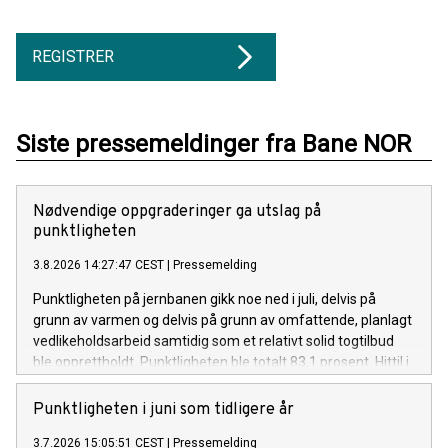
REGISTRER
Siste pressemeldinger fra Bane NOR
Nødvendige oppgraderinger ga utslag på
punktligheten
3.8.2026 14:27:47 CEST
|
Pressemelding
Punktligheten på jernbanen gikk noe ned i juli, delvis på
grunn av varmen og delvis på grunn av omfattende, planlagt
vedlikeholdsarbeid samtidig som et relativt solid togtilbud
ble opprettholdt. Punktligheten ble totalt 83,1 prosent. Hittil i
år er punktligheten for hele landet 87,5 prosent.
Punktligheten i juni som tidligere år
3.7.2026 15:05:51 CEST
|
Pressemelding