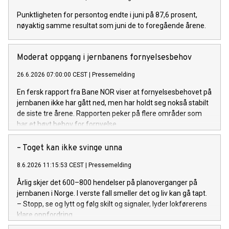
Punktligheten for persontog endte i juni på 87,6 prosent,
nøyaktig samme resultat som juni de to foregående årene.
Moderat oppgang i jernbanens fornyelsesbehov
26.6.2026 07:00:00 CEST
|
Pressemelding
En fersk rapport fra Bane NOR viser at fornyelsesbehovet på
jernbanen ikke har gått ned, men har holdt seg nokså stabilt
de siste tre årene. Rapporten peker på flere områder som
har et høyt behov for fornyelse.
– Toget kan ikke svinge unna
8.6.2026 11:15:53 CEST
|
Pressemelding
Årlig skjer det 600–800 hendelser på planoverganger på
jernbanen i Norge. I verste fall smeller det og liv kan gå tapt.
– Stopp, se og lytt og følg skilt og signaler, lyder lokførerens
klare oppfordring.