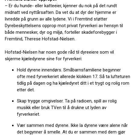
– Er du hunde- eller katteeier, kjenner du nok på det rundt
midnatt ved nyttårsaften. Da vet du at dyr der hjemme er
livredde på grunn av alle lydene. Vi i Fremtind støtter
Dyrebeskyttelsens opprop mot privat fyrverkeri av hensyn til
både mennesker, dyr og miljø, forteller skadeforebygger i
Fremtind, Therese Hofstad-Nielsen.
Hofstad-Nielsen har noen gode råd til dyreeiere som vil
skjerme kjæledyrene sine for fyrverkeri:
Hold dyrene innendørs. Småbarnsfamiliene begynner
ofte med fyrverkeriet allerede klokken 17. Så ta lufteturen
tidlig på dagen og ha kjæledyret ditt i et trygt og rolig rom
etter det.
Skap trygge omgivelser. Ta på radioen, spill av rolig
musikk eller bruk TVen til å drukne ut lyden av
fyrverkeriet.
Vær sammen med dyrene. Ikke la dyrene være alene når
det begynner å smelle. At du er sammen med dem gjør