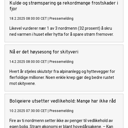
Kulde og strømsparing ga rekordmange frostskader i
fjor
18.2.2025 08:00:00 CET
|
Pressemelding
Likevel vurderer nær 1 av 3 nordmenn (32 prosent) å skru
ned varmen i huset eller hytta for å spare strøm fremover.
Nå er det høysesong for skityveri
14.2.2025 08:00:00 CET
|
Pressemelding
Hvert år stjeles skiutstyr fra alpinanlegg og hyttevegger for
flerfoldige millioner. Noen enkle knep gjør deg bedre rustet
mot skityvene.
Boligeiere utsetter vedlikehold: Mange har ikke råd
10.2.2025 07:30:00 CET
|
Pressemelding
Fire av ti nordmenn setter ikke av penger til vedlikehold av
egen bolig. Stram økonomi er blant hovedårsakene. – Kan