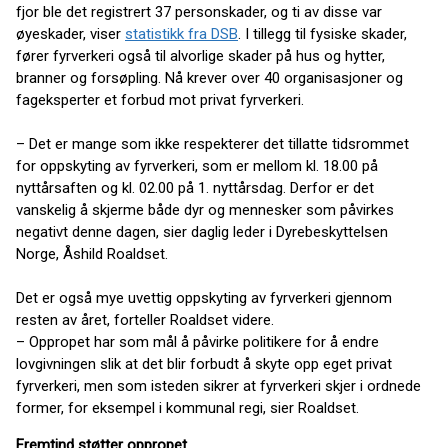
fjor ble det registrert 37 personskader, og ti av disse var
øyeskader, viser
statistikk fra DSB
. I tillegg til fysiske skader,
fører fyrverkeri også til alvorlige skader på hus og hytter,
branner og forsøpling. Nå krever over 40 organisasjoner og
fageksperter et forbud mot privat fyrverkeri.
– Det er mange som ikke respekterer det tillatte tidsrommet
for oppskyting av fyrverkeri, som er mellom kl. 18.00 på
nyttårsaften og kl. 02.00 på 1. nyttårsdag. Derfor er det
vanskelig å skjerme både dyr og mennesker som påvirkes
negativt denne dagen, sier daglig leder i Dyrebeskyttelsen
Norge, Åshild Roaldset.
Det er også mye uvettig oppskyting av fyrverkeri gjennom
resten av året, forteller Roaldset videre.
– Oppropet har som mål å påvirke politikere for å endre
lovgivningen slik at det blir forbudt å skyte opp eget privat
fyrverkeri, men som isteden sikrer at fyrverkeri skjer i ordnede
former, for eksempel i kommunal regi, sier Roaldset.
Fremtind støtter oppropet