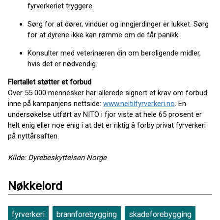
fyrverkeriet tryggere.
Sørg for at dører, vinduer og inngjerdinger er lukket. Sørg
for at dyrene ikke kan rømme om de får panikk.
Konsulter med veterinæren din om beroligende midler,
hvis det er nødvendig.
Flertallet støtter et forbud
Over 55 000 mennesker har allerede signert et krav om forbud
inne på kampanjens nettside:
www.neitilfyrverkeri.no
. En
undersøkelse utført av NITO i fjor viste at hele 65 prosent er
helt enig eller noe enig i at det er riktig å forby privat fyrverkeri
på nyttårsaften.
Kilde: Dyrebeskyttelsen Norge
Nøkkelord
fyrverkeri
brannforebygging
skadeforebygging