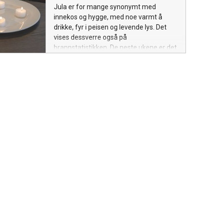
at hans siste arbeidsdag blir 31. januar
Jula er for mange synonymt med
2025.
innekos og hygge, med noe varmt å
drikke, fyr i peisen og levende lys. Det
vises dessverre også på
brannstatistikken. De neste ukene er det
nødvendig å ta forholdsregler dersom
man bruker åpen ild som en del av
julekosen.