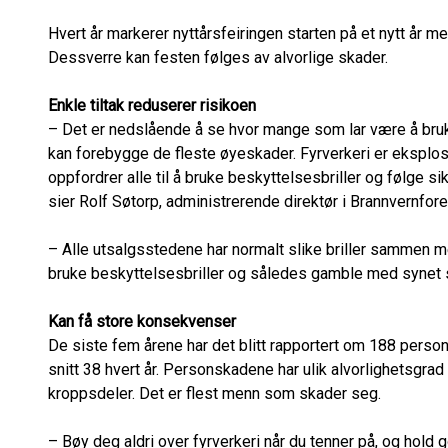
Hvert år markerer nyttårsfeiringen starten på et nytt år 
Dessverre kan festen følges av alvorlige skader.
Enkle tiltak reduserer risikoen
– Det er nedslående å se hvor mange som lar være å bruke 
kan forebygge de fleste øyeskader. Fyrverkeri er eksplo
oppfordrer alle til å bruke beskyttelsesbriller og følge si
sier Rolf Søtorp, administrerende direktør i Brannvernfore
– Alle utsalgsstedene har normalt slike briller sammen me
bruke beskyttelsesbriller og således gamble med synet si
Kan få store konsekvenser
De siste fem årene har det blitt rapportert om 188 person
snitt 38 hvert år. Personskadene har ulik alvorlighetsgrad o
kroppsdeler. Det er flest menn som skader seg.
– Bøy deg aldri over fyrverkeri når du tenner på, og hold