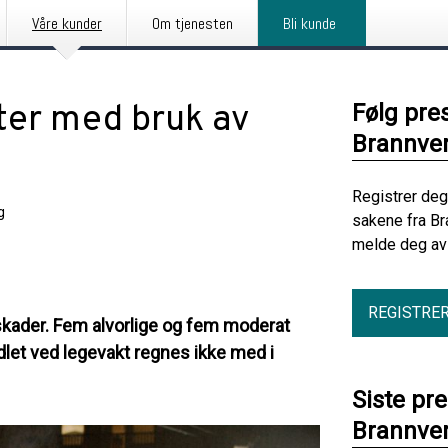
Våre kunder
Om tjenesten
Bli kunde
rter med bruk av
Følg pre
Brannve
Registrer deg
g
sakene fra Br
melde deg av 
REGISTRE
øyeskader. Fem alvorlige og fem moderat
dlet ved legevakt regnes ikke med i
Siste pr
Brannve