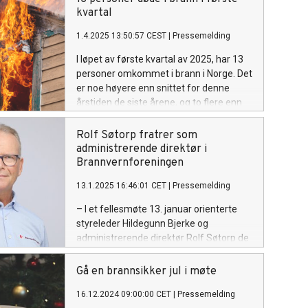
kvartal
1.4.2025 13:50:57 CEST
|
Pressemelding
I løpet av første kvartal av 2025, har 13
personer omkommet i brann i Norge. Det
er noe høyere enn snittet for denne
årstiden de siste årene, og to flere enn
for samme periode i fjor. Den langsiktige
tendensen for antallet omkomne i brann
Rolf Søtorp fratrer som
er likevel svært positiv.
administrerende direktør i
Brannvernforeningen
13.1.2025 16:46:01 CET
|
Pressemelding
– I et fellesmøte 13. januar orienterte
styreleder Hildegunn Bjerke og
administrerende direktør Rolf Søtorp de
ansatte i Brannvernforeningen om at
Søtorp har bedt styret om å fratre sin
Gå en brannsikker jul i møte
stilling. Styret respekterer hans
16.12.2024 09:00:00 CET
|
Pressemelding
beslutning, og i fellesskap er det avtalt