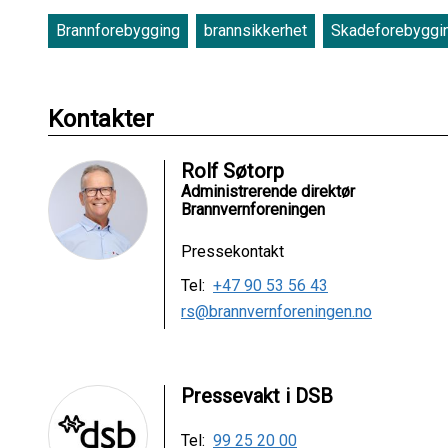
Brannforebygging
brannsikkerhet
Skadeforebyggi
Kontakter
Rolf Søtorp
Administrerende direktør
Brannvernforeningen
Pressekontakt
Tel:
+47 90 53 56 43
rs@brannvernforeningen.no
Pressevakt i DSB
Tel:
99 25 20 00