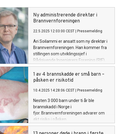
Ny administrerende direktør i
Brannvernforeningen
22.5.2025 12:03:00 CEST
|
Pressemelding
Ari Soilammi er ansatt som ny direktør i
Brannvernforeningen. Han kommer fra
stillingen som utviklingssjef i
Rådgivende Ingeniørers Forening (RIF),
hvor han har arbeidet siden 2013, med
ansvar for blant annet faglig og
1 av 4 brannskadde er små barn –
kommersiell utvikling og bransjedialog
påsken er risikotid
med sentrale kundegrupper og
10.4.2025 14:28:06 CEST
|
Pressemelding
offentlige etater.
Nesten 3 000 barn under ti år ble
brannskadd i Norge i
fjor. Brannvernforeningen advarer om
økt risiko i påsken.
13 personer døde i brann i første