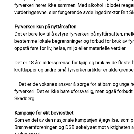
fyrverkeri hører ikke sammen. Med alkohol i blodet reager
vurderingsevne, sier fungerende avdelingsdirektør Brit S
Fyrverkeri kun på nyttårsaften
Det er bare lov til å avfyre fyrverkeri på nyttårsaften, 
bestemme lokale begrensninger og forbud for bruk av fyrv
oppstå fare for liv, helse, miljø eller materielle verdier.
Det er 18 års aldersgrense for kjøp og bruk av de fleste 
kruttlapper og andre små fyrverkeriartikler er aldergrense
– Det er de voksnes ansvar å sørge for at barn og unge h
fyrverkeri. Det er ikke bare uforsvarlig, men også forbudt å
Skadberg.
Kampanje for økt bevissthet
Som en del av den nasjonale kampanjen #jegvilse, som pågå
Brannvernforeningen og DSB søkelyset mot viktigheten av