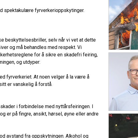
med spektakulære fyrverkerioppskytinger.
beskyttelsesbriller, selv når vi vet at dette
siver og må behandles med respekt. Vi
kkerhetsreglene for å sikre en skadefri feiring,
ningen, og utdyper:
d fyrverkeriet. At noen velger å la være å
tt er vanskelig å forstå.
skader i forbindelse med nyttårsfeiringen. I
g er på fingre, ansikt, hørsel, øyne eller andre
 god avstand fra oppskytningen. Alkohol og