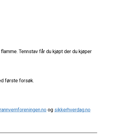
n flamme. Tennstav får du kjøpt der du kjøper
ed første forsøk.
rannvernforeningen.no
og
sikkerhverdag.no