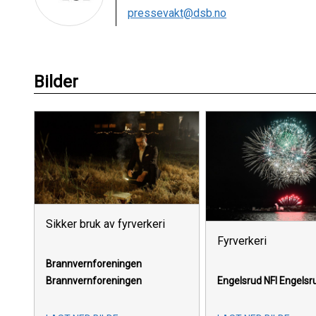
pressevakt@dsb.no
Bilder
Sikker bruk av fyrverkeri
Fyrverkeri
Brannvernforeningen
Brannvernforeningen
Engelsrud NFI
Engelsru