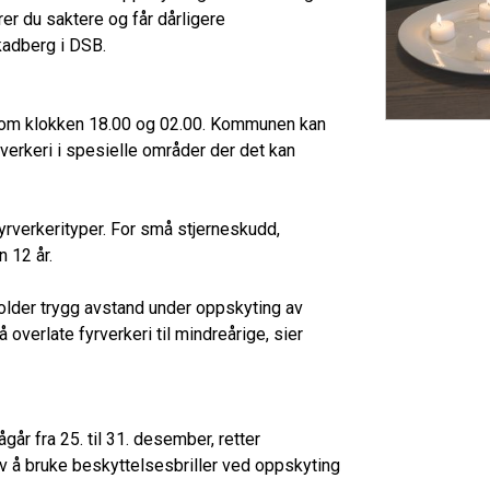
er du saktere og får dårligere
kadberg i DSB.
mellom klokken 18.00 og 02.00. Kommunen kan
erkeri i spesielle områder der det kan
fyrverkerityper. For små stjerneskudd,
n 12 år.
older trygg avstand under oppskyting av
 overlate fyrverkeri til mindreårige, sier
r fra 25. til 31. desember, retter
 å bruke beskyttelsesbriller ved oppskyting