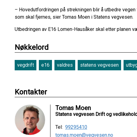
– Hovedutfordringen på strekningen blir å utbedre vegen f
som skal fjernes, sier Tomas Moen i Statens vegvesen.
Utbedringen av E16 Lomen-Hausåker skal etter planen v
Nøkkelord
vegdrift
e16
valdres
statens vegvesen
utby
Kontakter
Tomas Moen
Statens vegvesen Drift og vedlikehol
Tel:
99295410
tomas.moen@vegvesen.no