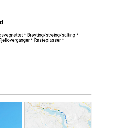
ld
riksvegnettet * Brøyting/strøing/salting *
 Fjelloverganger * Rasteplasser *