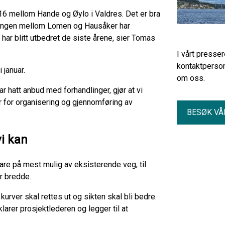
16 mellom Hande og Øylo i Valdres. Det er bra
kningen mellom Lomen og Hausåker har
ar blitt utbedret de siste årene, sier Tomas
I vårt presse
kontaktperson
 januar.
om oss.
ar hatt anbud med forhandlinger, gjør at vi
r for organisering og gjennomføring av
BESØK VÅ
vi kan
re på mest mulig av eksisterende veg, til
r bredde.
kurver skal rettes ut og sikten skal bli bedre.
arer prosjektlederen og legger til at