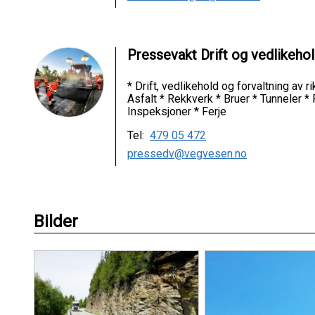
Pressevakt Drift og vedlikeho
* Drift, vedlikehold og forvaltning av 
Asfalt * Rekkverk * Bruer * Tunneler *
Inspeksjoner * Ferje
Tel:
479 05 472
pressedv@vegvesen.no
Bilder