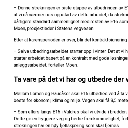
– Denne strekningen er siste etappe av utbedringen av E
at vi nå nærmer oss oppstart av dette arbeidet, da stre
dårligere standard sammenlignet med resten av E16 som h
Moen, prosjektleder i Statens vegvesen.
Etter at karensperioden er over, blir det kontraktsignering i
– Selve utbedringsarbeidet starter opp i vinter. Det at vi h
starter arbeidet basert på en kontrakt med gode løsninge
anleggsarbeidet, forteller Moen.
Ta vare på det vi har og utbedre der 
Mellom Lomen og Hausåker skal E16 utbedres ved å ta va
beste for økonomi, klima og miljø. Vegen skal få 8,5 mete
– Som ellers langs E16 i Valdres skal vi utvide i bredden, 
Dette gir en tryggere veg og bedre fremkommelighet, forkl
strekningen har en høy fjellskjæring som skal fjernes.