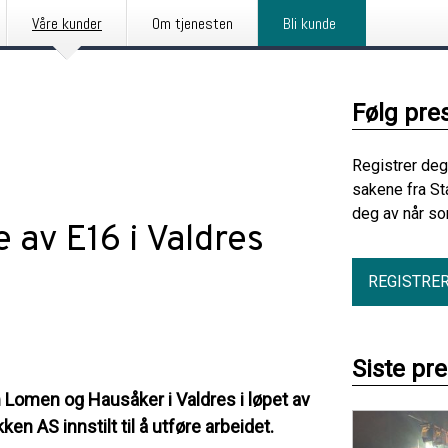
Våre kunder
Om tjenesten
Bli kunde
Følg pre
Registrer deg
sakene fra St
deg av når so
 av E16 i Valdres
REGISTRE
Siste pr
Lomen og Hausåker i Valdres i løpet av
n AS innstilt til å utføre arbeidet.