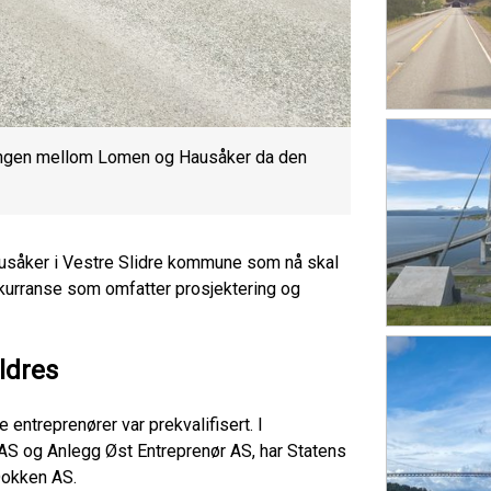
ningen mellom Lomen og Hausåker da den
usåker i Vestre Slidre kommune som nå skal
kurranse som omfatter prosjektering og
ldres
e entreprenører var prekvalifisert. I
S og Anlegg Øst Entreprenør AS, har Statens
Dokken AS.