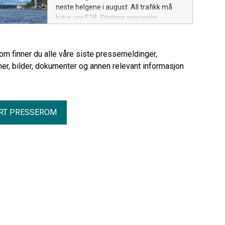
neste helgene i august. All trafikk må
kjøre om E18. Statens vegvesen
oppfordrer trafikantene til å unngå de
mest trafikkerte tidspunktene.
rom finner du alle våre siste pressemeldinger,
er, bilder, dokumenter og annen relevant informasjon
RT PRESSEROM