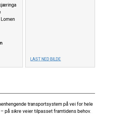
kjæringa
e
m Lomen
en
LAST NED BILDE
menhengende transportsystem på vei for hele
 – på sikre veier tilpasset framtidens behov.