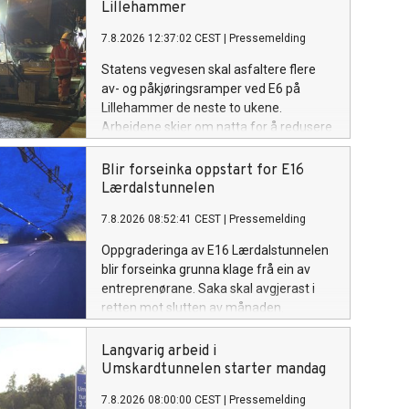
Lillehammer
7.8.2026 12:37:02 CEST
|
Pressemelding
Statens vegvesen skal asfaltere flere
av- og påkjøringsramper ved E6 på
Lillehammer de neste to ukene.
Arbeidene skjer om natta for å redusere
ulempene for trafikantene.
Blir forseinka oppstart for E16
Lærdalstunnelen
7.8.2026 08:52:41 CEST
|
Pressemelding
Oppgraderinga av E16 Lærdalstunnelen
blir forseinka grunna klage frå ein av
entreprenørane. Saka skal avgjerast i
retten mot slutten av månaden.
Langvarig arbeid i
Umskardtunnelen starter mandag
7.8.2026 08:00:00 CEST
|
Pressemelding