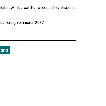
orbi Løkjisberget. Her er det en høy skjæring
ære ferdig sommeren 2027.
gging
d