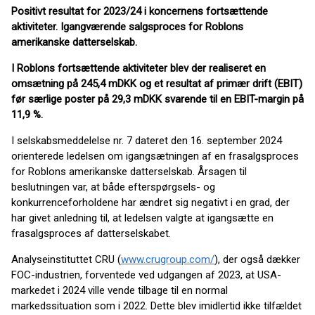
Positivt resultat for 2023/24 i koncernens fortsættende
aktiviteter. Igangværende salgsproces for Roblons
amerikanske datterselskab.
I Roblons fortsættende aktiviteter blev der realiseret en
omsætning på 245,4 mDKK og et resultat af primær drift (EBIT)
før særlige poster på 29,3 mDKK svarende til en EBIT-margin på
11,9 %.
I selskabsmeddelelse nr. 7 dateret den 16. september 2024
orienterede ledelsen om igangsætningen af en frasalgsproces
for Roblons amerikanske datterselskab. Årsagen til
beslutningen var, at både efterspørgsels- og
konkurrenceforholdene har ændret sig negativt i en grad, der
har givet anledning til, at ledelsen valgte at igangsætte en
frasalgsproces af datterselskabet.
Analyseinstituttet CRU (
www.crugroup.com/
), der også dækker
FOC-industrien, forventede ved udgangen af 2023, at USA-
markedet i 2024 ville vende tilbage til en normal
markedssituation som i 2022. Dette blev imidlertid ikke tilfældet