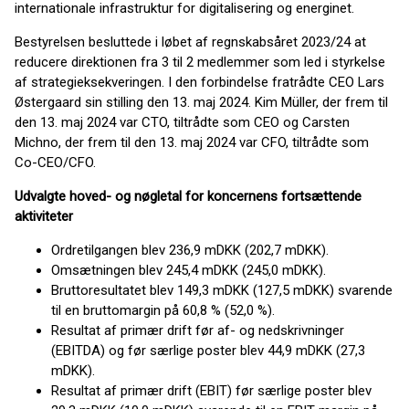
internationale infrastruktur for digitalisering og energinet.
Bestyrelsen besluttede i løbet af regnskabsåret 2023/24 at
reducere direktionen fra 3 til 2 medlemmer som led i styrkelse
af strategieksekveringen. I den forbindelse fratrådte CEO Lars
Østergaard sin stilling den 13. maj 2024. Kim Müller, der frem til
den 13. maj 2024 var CTO, tiltrådte som CEO og Carsten
Michno, der frem til den 13. maj 2024 var CFO, tiltrådte som
Co-CEO/CFO.
Udvalgte hoved- og nøgletal for koncernens fortsættende
aktiviteter
Ordretilgangen blev 236,9 mDKK (202,7 mDKK).
Omsætningen blev 245,4 mDKK (245,0 mDKK).
Bruttoresultatet blev 149,3 mDKK (127,5 mDKK) svarende
til en bruttomargin på 60,8 % (52,0 %).
Resultat af primær drift før af- og nedskrivninger
(EBITDA) og før særlige poster blev 44,9 mDKK (27,3
mDKK).
Resultat af primær drift (EBIT) før særlige poster blev