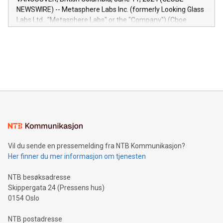
capabilities of the Relay42 Insights module include: Deep
NEWSWIRE) -- Metasphere Labs Inc. (formerly Looking Glass
insights into customer behaviors: With the Relay42 Insights
Labs Ltd., "Metasphere Labs" or the "Company") (Cboe
module, marketers can ask unlimited questions about their
Canada: LABZ) (OTC: LABZF) (FRA: H1N) is thrilled to
data and gain a deeper understanding of how to serve their
announce an engaging Twitter Spaces event on Green
customers more effectively. Simplicity with AI-powered
Bitcoin mining, energy markets, and sustainability on July 3,
querying: Marketers can use artificial intelligence to query
2024 at 2 p.m. ET. Follow us on X at MetasphereLabs for
their data using natural language search, reducing the
updates and to join the event. What We'll Discuss Bitcoin
reliance on data scientists. Us
Mining Basics: Understand the fundamentals of Bitcoin
mining.Energy Market Dynamics: Explore how Bitcoin mining
interacts with energy markets.Sustainable Innovations:
Learn about our efforts to promote sustainability in Bitcoin
mining.Sound Money: Discover how tamper-proof currency
can enhance stability.Efficient Payment Rails: See how fast,
neutral payment systems support humanitarian
Vil du sende en pressemelding fra NTB Kommunikasjon?
projects.Carbon Footprint: Compare Bitcoin's environmental
Her finner du mer informasjon om tjenesten
impact with traditional banking. "We're excited to host this
event and dive into the critical topics of Bitcoin
NTB besøksadresse
Skippergata 24 (Pressens hus)
0154 Oslo
NTB postadresse