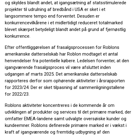
og skyldes blandt andet, at igangsætning af statsstimulerede
projekter til udrulning af bredbånd i USA er sket i et
langsommere tempo end forventet. Desuden er
konkurrencevilkårene i et midlertidigt reduceret totalmarked
blevet skærpet betydeligt blandt andet på grund af fjernøstlig
konkurrence.
Efter offentliggørelsen af frasalgsprocessen for Roblons
amerikanske datterselskab har Roblon modtaget et antal
henvendelser fra potentielle købere. Ledelsen forventer, at den
igangværende frasalgsproces vil være afsluttet inden
udgangen af marts 2025. Det amerikanske datterselskab
rapporteres derfor som ophørende aktiviteter i årsrapporten
for 2023/24. Der er sket tilpasning af sammenligningstallene
for 2022/23.
Roblons aktiviteter koncentreres i de kommende år om
udviklingen af produkter og services til det primære marked, der
omfatter EMEA-landene samt udvalgte oversøiske kunder og
kundeemner. Roblons definerede primære marked er i vækst i
kraft af igangværende og fremtidig udbygning af den