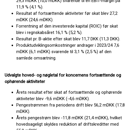
29,3 mDKK (10,0 mDKK) svarende til en EBIT-margin på
11,9 % (4,1 %).
Resultat af fortsættende aktiviteter før skat blev 27,2
mDKK (24,6 mDKK).
Forrentning af den investerede kapital (ROIC) før skat
blev i regnskabsåret 16,1 % (5,2 %).
Resultat pr. B-aktie efter skat blev 11,7 DKK (11,3 DKK).
Produktudviklingsomkostninger andrager i 2023/24 7,6
mDKK (6,1 mDKK) svarende til 3,1 % (2,5 %) af den
samlede omsætning.
Udvalgte hoved- og nøgletal for koncernens fortsættende og
ophørende aktiviteter
Årets resultat efter skat af fortsættende og ophørende
aktiviteter blev -9,6 mDKK (-4,6 mDKK).
Pengestrømmen fra periodens drift blev 56,2 mDKK (17,8
mDKK).
Årets pengestrøm blev -11,8 mDKK (21,4 mDKK), hvilket
hovedsageligt skyldes reduktion af driftskreditter med