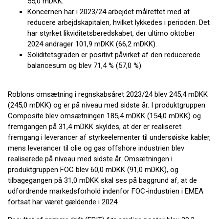
55,0 mDKK.
Koncernen har i 2023/24 arbejdet målrettet med at
reducere arbejdskapitalen, hvilket lykkedes i perioden. Det
har styrket likviditetsberedskabet, der ultimo oktober
2024 andrager 101,9 mDKK (66,2 mDKK).
Soliditetsgraden er positivt påvirket af den reducerede
balancesum og blev 71,4 % (57,0 %).
Roblons omsætning i regnskabsåret 2023/24 blev 245,4 mDKK
(245,0 mDKK) og er på niveau med sidste år. I produktgruppen
Composite blev omsætningen 185,4 mDKK (154,0 mDKK) og
fremgangen på 31,4 mDKK skyldes, at der er realiseret
fremgang i leverancer af styrkeelementer til undersøiske kabler,
mens leverancer til olie og gas offshore industrien blev
realiserede på niveau med sidste år. Omsætningen i
produktgruppen FOC blev 60,0 mDKK (91,0 mDKK), og
tilbagegangen på 31,0 mDKK skal ses på baggrund af, at de
udfordrende markedsforhold indenfor FOC-industrien i EMEA
fortsat har været gældende i 2024.