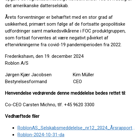
det amerikanske datterselskab.
Årets forventninger er behæftet med en stor grad af
usikkerhed, primært som følge af de fortsatte geopolitiske
udfordringer samt markedsvilkårene i FOC produktgruppen,
som fortsat forventes at være negativt påvirket af
eftervirkningerne fra covid-19 pandemiperioden fra 2022.
Frederikshavn, den 19. december 2024
Roblon A/S
Jørgen Kjær Jacobsen Kim Müller
Bestyrelsesformand CEO
Henvendelse vedrørende denne meddelelse bedes rettet til
:
Co-CEO Carsten Michno, tlf. +45 9620 3300
Vedhæftede filer
RoblonAS_Selskabsmeddelelse_nr12_2024_Årsrapport202324_uofficielle_pdf_version
Roblon-2024-10-31-da