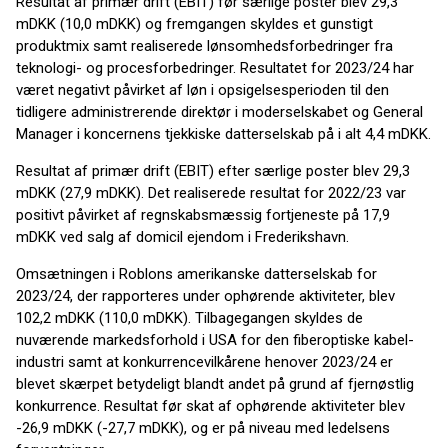
Resultat af primær drift (EBIT) før særlige poster blev 29,3
mDKK (10,0 mDKK) og fremgangen skyldes et gunstigt
produktmix samt realiserede lønsomhedsforbedringer fra
teknologi- og procesforbedringer. Resultatet for 2023/24 har
været negativt påvirket af løn i opsigelsesperioden til den
tidligere administrerende direktør i moderselskabet og General
Manager i koncernens tjekkiske datterselskab på i alt 4,4 mDKK.
Resultat af primær drift (EBIT) efter særlige poster blev 29,3
mDKK (27,9 mDKK). Det realiserede resultat for 2022/23 var
positivt påvirket af regnskabsmæssig fortjeneste på 17,9
mDKK ved salg af domicil ejendom i Frederikshavn.
Omsætningen i Roblons amerikanske datterselskab for
2023/24, der rapporteres under ophørende aktiviteter, blev
102,2 mDKK (110,0 mDKK). Tilbagegangen skyldes de
nuværende markedsforhold i USA for den fiberoptiske kabel­
industri samt at konkurrencevilkårene henover 2023/24 er
blevet skærpet betydeligt blandt andet på grund af fjernøstlig
konkurrence. Resultat før skat af ophørende aktiviteter blev
-26,9 mDKK (-27,7 mDKK), og er på niveau med ledelsens