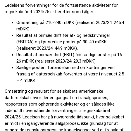
Ledelsens forventninger for de fortsættende aktiviteter for
regnskabsåret 2024/25 er herefter som følger:
Omsætning på 210-240 mDKK (realiseret 2023/24: 245,4
mDKK).
Resultat af primær drift før af- og nedskrivninger
(EBITDA) og før særlige poster på 30-40 mDKK
(realiseret 2023/24: 44,9 mDKK).
Resultat af primær drift (EBIT) før særlige poster på 16-
26 mDKK (realiseret 2023/24: 29,3 mDKK).
Særlige poster i forbindelse med omkostninger ved
frasalg af datterselskab forventes at være i niveauet 2,5
– 4 mDKK.
Omsætning og resultat for selskabets amerikanske
datterselskab, hvor der er igangsat en frasalgsproces,
rapporteres som ophørende aktiviteter og er således ikke
indeholdt i ovenstående forventninger til regnskabsåret
2024/25. Ledelsen har på nuværende tidspunkt, hvor selskabet
er midt i en igangværende salgsproces, ikke grundlag for at
opgøre de regnskabsmæssige konsekvenser ved et frasalg af