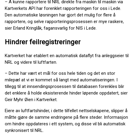
– Å kunne rapportere til NRL direkte fra maskin til maskin via
Kartverkets API har forenklet rapporteringen for oss i Lede.
Den automatiske løsningen har gjort det mulig for flere å
rapportere, og selve rapporteringsprosessen er mye raskere,
sier Erland Kringlåk, fagansvarlig for NIS i Lede.
Hindrer feilregistreringer
Kartverket har etablert en automatisk dataflyt fra anleggseier til
NRL og videre til luftfarten.
– Dette har vært et mål for oss hele tiden og det en stor
milepæl at vi er kommet så langt med automatiseringen. I
tillegg til at innsendingsprosessen til databasen forenkles blir
det enklere å holde eksisterende hinder løpende oppdatert, sier
Geir Myhr Øien i Kartverket.
Eiere av luftfartshinder, i dette tilfellet nettselskapene, slipper å
måtte gjøre de samme endringene på flere steder. Informasjon
om hindre oppdateres i ett system, og disse vil bli automatisk
synkronisert til NRL.