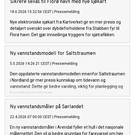
Sikrere seilas til Florø havn med nye sjøkart
18.6.2026 15:22:56 CEST
|
Pressemelding
Nye elektroniske sjøkart fra Kartverket gir en mer presis og
detaljert oversikt over dybdeforholdene fra Stabben fyr til
Florø havn. Det gjør innseilinga tryggere for sjøtrafikken.
Ny vannstandsmodell for Saltstraumen
5.5.2026 14:26:21 CEST
|
Pressemelding
Den oppdaterte vannstandsmodellen innenfor Saltstraumen
i Nordland gir mer presis kunnskap om tidevann og
vannstand. Dette gir bedre varsling, viktig for planlegging og
beredskap i kystsonen.
Ny vannstandsmåler på Sørlandet
22.4.2026 07:00:00 CEST
|
Pressemelding
En ny vannstandsmåler i Arendal fyller et hull i det nasjonale
målernettet. Den vil gi bedre grunnlag for farevarsel om høy