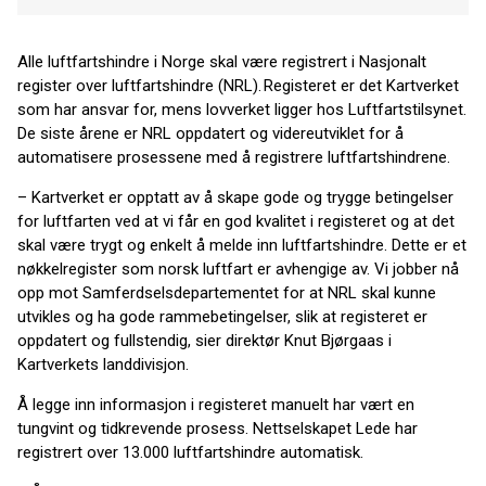
Alle luftfartshindre i Norge skal være registrert i Nasjonalt
register over luftfartshindre (NRL). Registeret er det Kartverket
som har ansvar for, mens lovverket ligger hos Luftfartstilsynet.
De siste årene er NRL oppdatert og videreutviklet for å
automatisere prosessene med å registrere luftfartshindrene.
– Kartverket er opptatt av å skape gode og trygge betingelser
for luftfarten ved at vi får en god kvalitet i registeret og at det
skal være trygt og enkelt å melde inn luftfartshindre. Dette er et
nøkkelregister som norsk luftfart er avhengige av. Vi jobber nå
opp mot Samferdselsdepartementet for at NRL skal kunne
utvikles og ha gode rammebetingelser, slik at registeret er
oppdatert og fullstendig, sier direktør Knut Bjørgaas i
Kartverkets landdivisjon.
Å legge inn informasjon i registeret manuelt har vært en
tungvint og tidkrevende prosess. Nettselskapet Lede har
registrert over 13.000 luftfartshindre automatisk.