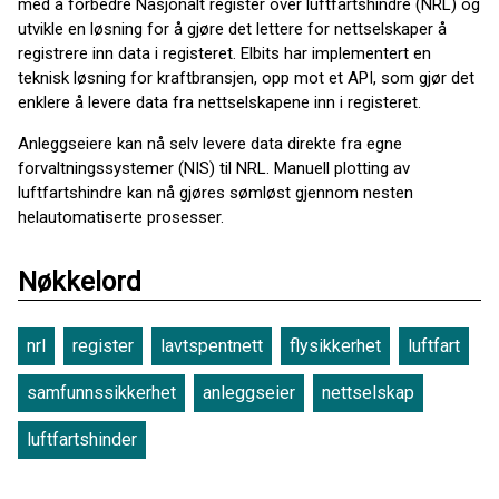
med å forbedre Nasjonalt register over luftfartshindre (NRL) og
utvikle en løsning for å gjøre det lettere for nettselskaper å
registrere inn data i registeret. Elbits har implementert en
teknisk løsning for kraftbransjen, opp mot et API, som gjør det
enklere å levere data fra nettselskapene inn i registeret.
Anleggseiere kan nå selv levere data direkte fra egne
forvaltningssystemer (NIS) til NRL. Manuell plotting av
luftfartshindre kan nå gjøres sømløst gjennom nesten
helautomatiserte prosesser.
Nøkkelord
nrl
register
lavtspentnett
flysikkerhet
luftfart
samfunnssikkerhet
anleggseier
nettselskap
luftfartshinder