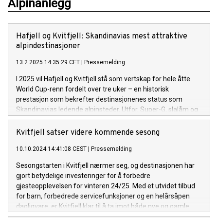
Alpinanlegg
Hafjell og Kvitfjell: Skandinavias mest attraktive
alpindestinasjoner
13.2.2025 14:35:29 CET
|
Pressemelding
I 2025 vil Hafjell og Kvitfjell stå som vertskap for hele åtte
World Cup-renn fordelt over tre uker – en historisk
prestasjon som bekrefter destinasjonenes status som
Skandinavias ledende alpinsteder. Utfor, Super-G, slalåm og
storslalåm for både kvinner og menn setter begge
anleggene på det internasjonale kartet. Men dette handler
Kvitfjell satser videre kommende sesong
om mer enn bare konkurranse: det handler om hvorfor
10.10.2024 14:41:08 CEST
|
Pressemelding
Hafjell og Kvitfjell også er perfekte for ferie- og
fritidsreisende.
Sesongstarten i Kvitfjell nærmer seg, og destinasjonen har
gjort betydelige investeringer for å forbedre
gjesteopplevelsen for vinteren 24/25. Med et utvidet tilbud
for barn, forbedrede servicefunksjoner og en helårsåpen
dagligvare, er Kvitfjell klar til å ta imot både nye og gamle
gjester med åpne armer!