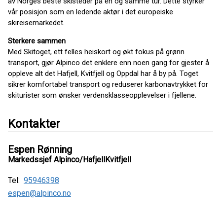
av Norges beste skisteder på én og samme tur. Dette styrker
vår posisjon som en ledende aktør i det europeiske
skireisemarkedet.
Sterkere sammen
Med Skitoget, ett felles heiskort og økt fokus på grønn
transport, gjør Alpinco det enklere enn noen gang for gjester å
oppleve alt det Hafjell, Kvitfjell og Oppdal har å by på. Toget
sikrer komfortabel transport og reduserer karbonavtrykket for
skiturister som ønsker verdensklasseopplevelser i fjellene.
Kontakter
Espen Rønning
Markedssjef Alpinco/HafjellKvitfjell
Tel:
95946398
espen@alpinco.no