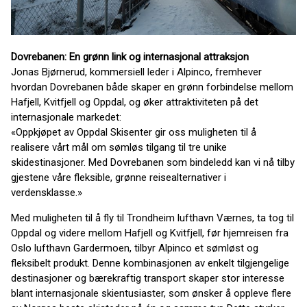
Dovrebanen: En grønn link og internasjonal attraksjon
Jonas Bjørnerud, kommersiell leder i Alpinco, fremhever
hvordan Dovrebanen både skaper en grønn forbindelse mellom
Hafjell, Kvitfjell og Oppdal, og øker attraktiviteten på det
internasjonale markedet:
«Oppkjøpet av Oppdal Skisenter gir oss muligheten til å
realisere vårt mål om sømløs tilgang til tre unike
skidestinasjoner. Med Dovrebanen som bindeledd kan vi nå tilby
gjestene våre fleksible, grønne reisealternativer i
verdensklasse.»
Med muligheten til å fly til Trondheim lufthavn Værnes, ta tog til
Oppdal og videre mellom Hafjell og Kvitfjell, før hjemreisen fra
Oslo lufthavn Gardermoen, tilbyr Alpinco et sømløst og
fleksibelt produkt. Denne kombinasjonen av enkelt tilgjengelige
destinasjoner og bærekraftig transport skaper stor interesse
blant internasjonale skientusiaster, som ønsker å oppleve flere