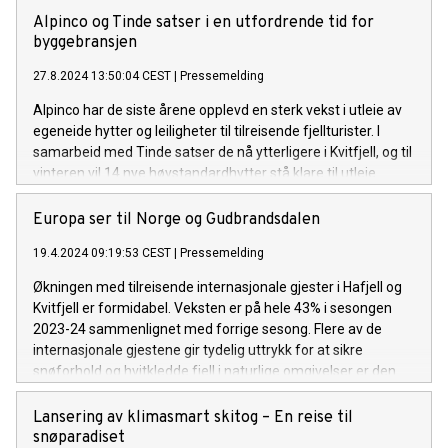
Alpinco og Tinde satser i en utfordrende tid for
byggebransjen
27.8.2024 13:50:04 CEST
|
Pressemelding
Alpinco har de siste årene opplevd en sterk vekst i utleie av
egeneide hytter og leiligheter til tilreisende fjellturister. I
samarbeid med Tinde satser de nå ytterligere i Kvitfjell, og til
vinteren vil 14 nye høystandardhytter stå klare til utleie.
Europa ser til Norge og Gudbrandsdalen
19.4.2024 09:19:53 CEST
|
Pressemelding
Økningen med tilreisende internasjonale gjester i Hafjell og
Kvitfjell er formidabel. Veksten er på hele 43% i sesongen
2023-24 sammenlignet med forrige sesong. Flere av de
internasjonale gjestene gir tydelig uttrykk for at sikre
snøforhold og hvitkledde fjell i naturlige omgivelser er den
viktigste grunnen for reisevalg. Mange velger nå bort alpene
til fordel for Norge og Gudbrandsdalen.
Lansering av klimasmart skitog – En reise til
snøparadiset