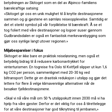
betydningen av Skitoget som en del av Alpinco-familiens
bærekraftige satsing:
«Skitoget gir oss en unik mulighet til å knytte destinasjonene
sammen og gi gjestene en sømløs reiseopplevelse. Samtidig er
det et sterkt symbol på vår forpliktelse til bærekraft. Å se et
tog foliert med våre destinasjoner og logoer suser gjennom
Gudbrandsdalen er også en fantastisk merkevarebygging som
gjør oss synlige langt utover regionen.»
Miljøbesparelser i fokus
Skitoget er ikke bare en praktisk reiseløsning, men også et
betydelig bidrag til å redusere karbonavtrykket for
vinterturismen. En togreise fra Oslo til Kvitfjell slipper ut kun 1,6
kg CO2 per person, sammenlignet med 20-30 kg ved
biltransport. Dette gir en drastisk reduksjon i utslipp og gjør det
lettere for flere å velge klimavennlige alternativer når de
besøker fjelldestinasjonene.
«Skal vi nå våre mål om 50 % utslippskutt innen 2030 må vi ha
hjelp fra våre gjester. Derfor er det viktig for oss å tilrettelegge
for at våre destinasjoner har god tilknytning til jernbanen,»