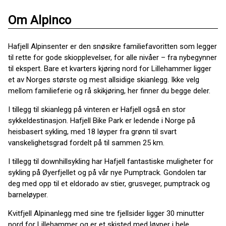
Om Alpinco
Hafjell Alpinsenter er den snøsikre familiefavoritten som legger
til rette for gode skiopplevelser, for alle nivåer – fra nybegynner
til ekspert. Bare et kvarters kjøring nord for Lillehammer ligger
et av Norges største og mest allsidige skianlegg. Ikke velg
mellom familieferie og rå skikjøring, her finner du begge deler.
I tillegg til skianlegg på vinteren er Hafjell også en stor
sykkeldestinasjon. Hafjell Bike Park er ledende i Norge på
heisbasert sykling, med 18 løyper fra grønn til svart
vanskelighetsgrad fordelt på til sammen 25 km.
I tillegg til downhillsykling har Hafjell fantastiske muligheter for
sykling på Øyerfjellet og på vår nye Pumptrack. Gondolen tar
deg med opp til et eldorado av stier, grusveger, pumptrack og
barneløyper.
Kvitfjell Alpinanlegg med sine tre fjellsider ligger 30 minutter
nord for Lillehammer og er et skisted med løyper i hele