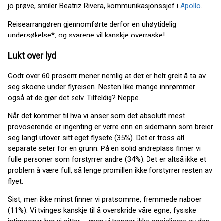
jo prøve, smiler Beatriz Rivera, kommunikasjonssjef i
Apollo
.
Reisearrangøren gjennomførte derfor en uhøytidelig
undersøkelse*, og svarene vil kanskje overraske!
Lukt over lyd
Godt over 60 prosent mener nemlig at det er helt greit å ta av
seg skoene under flyreisen. Nesten like mange innrømmer
også at de gjør det selv. Tilfeldig? Neppe.
Når det kommer til hva vi anser som det absolutt mest
provoserende er ingenting er verre enn en sidemann som breier
seg langt utover sitt eget flysete (35%). Det er tross alt
separate seter for en grunn. På en solid andreplass finner vi
fulle personer som forstyrrer andre (34%). Det er altså ikke et
problem å være full, så lenge promillen ikke forstyrrer resten av
flyet.
Sist, men ikke minst finner vi pratsomme, fremmede naboer
(11%). Vi tvinges kanskje til å overskride våre egne, fysiske