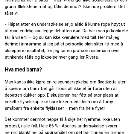
intimsoner her vi sitter – men vi trenger ikke sosialisere av den
grunn. Illeluktene mat og tåfis derimot? Ikke noe problem. Dét
tåler vi.
- Håpet etter en undersøkelse er jo alltid å kunne rope høyt ut
at man endelig kan legge debatten død. Da har man jo konkrete
tall å vise til – og du kan ikke kverulere med tall. Her må jeg
derimot innrømme at jeg på et personlig plan sliter litt med å
akseptere resultatet, for jeg tar en pratsom sidemann over
stinkende tåfis og løkpølse hver gang, ler Rivera.
Hva med barna?
Man kan jo ikke kjøre en reiseundersøkelse om flyetikette uten
å spørre om barn. Det går tross alt ikke et år forbi uten at
debatten dukker opp. Diskusjonen har fått så stor plass at
enkelte flyselskap ikke bare leker med ideen om å forby
småbarn fra enkelte flyklasser – men fra hele flyet!
Det kommer derimot neppe til å skje her hjemme. Ikke uten
protest, i alle fall. Hele 86 % i Apollos undersøkelse svarer
nemlig blankt nei på spørsmålet om det bør finnes en grense