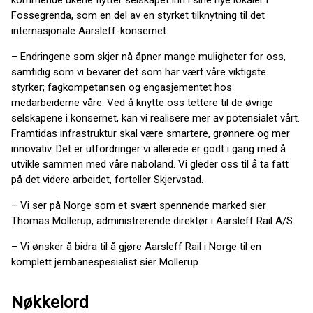
kommende ukene flytter selskapet inn i sine nye lokaler i
Fossegrenda, som en del av en styrket tilknytning til det
internasjonale Aarsleff-konsernet.
– Endringene som skjer nå åpner mange muligheter for oss,
samtidig som vi bevarer det som har vært våre viktigste
styrker; fagkompetansen og engasjementet hos
medarbeiderne våre. Ved å knytte oss tettere til de øvrige
selskapene i konsernet, kan vi realisere mer av potensialet vårt.
Framtidas infrastruktur skal være smartere, grønnere og mer
innovativ. Det er utfordringer vi allerede er godt i gang med å
utvikle sammen med våre naboland. Vi gleder oss til å ta fatt
på det videre arbeidet, forteller Skjervstad.
– Vi ser på Norge som et svært spennende marked sier
Thomas Mollerup, administrerende direktør i Aarsleff Rail A/S.
– Vi ønsker å bidra til å gjøre Aarsleff Rail i Norge til en
komplett jernbanespesialist sier Mollerup.
Nøkkelord