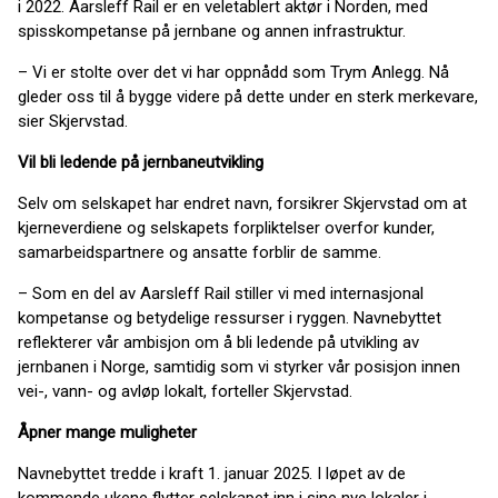
i 2022. Aarsleff Rail er en veletablert aktør i Norden, med
spisskompetanse på jernbane og annen infrastruktur.
– Vi er stolte over det vi har oppnådd som Trym Anlegg. Nå
gleder oss til å bygge videre på dette under en sterk merkevare,
sier Skjervstad.
Vil bli ledende på jernbaneutvikling
Selv om selskapet har endret navn, forsikrer Skjervstad om at
kjerneverdiene og selskapets forpliktelser overfor kunder,
samarbeidspartnere og ansatte forblir de samme.
– Som en del av Aarsleff Rail stiller vi med internasjonal
kompetanse og betydelige ressurser i ryggen. Navnebyttet
reflekterer vår ambisjon om å bli ledende på utvikling av
jernbanen i Norge, samtidig som vi styrker vår posisjon innen
vei-, vann- og avløp lokalt, forteller Skjervstad.
Åpner mange muligheter
Navnebyttet tredde i kraft 1. januar 2025. I løpet av de