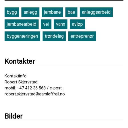
bygg
anlegg
jernbane
bae
anleggsarbeid
jernbanearbeid
vei
vann
avløp
byggenæringen
trøndelag
entreprenør
Kontakter
Kontaktinfo:
Robert Skjervstad
mobil: +47 412 36 568 / e-post:
robert.skjervstad@aarsleffrail.no
Bilder