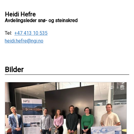
Heidi Hefre
Avdelingsleder snø- og steinskred
Tel:
+47 413 10 535
heidi.hefre@ngi.no
Bilder