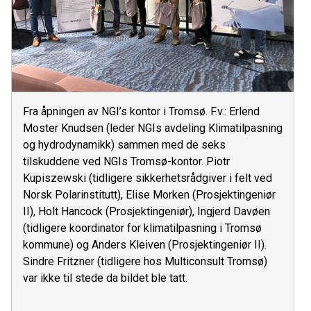
Fra åpningen av NGI’s kontor i Tromsø. F.v.: Erlend
Moster Knudsen (leder NGIs avdeling Klimatilpasning
og hydrodynamikk) sammen med de seks
tilskuddene ved NGIs Tromsø-kontor. Piotr
Kupiszewski (tidligere sikkerhetsrådgiver i felt ved
Norsk Polarinstitutt), Elise Morken (Prosjektingeniør
II), Holt Hancock (Prosjektingeniør), Ingjerd Davøen
(tidligere koordinator for klimatilpasning i Tromsø
kommune) og Anders Kleiven (Prosjektingeniør II).
Sindre Fritzner (tidligere hos Multiconsult Tromsø)
var ikke til stede da bildet ble tatt.