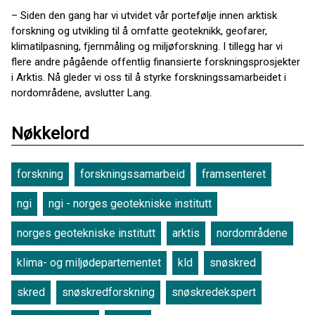
– Siden den gang har vi utvidet vår portefølje innen arktisk
forskning og utvikling til å omfatte geoteknikk, geofarer,
klimatilpasning, fjernmåling og miljøforskning. I tillegg har vi
flere andre pågående offentlig finansierte forskningsprosjekter
i Arktis. Nå gleder vi oss til å styrke forskningssamarbeidet i
nordområdene, avslutter Lang.
Nøkkelord
forskning
forskningssamarbeid
framsenteret
ngi
ngi - norges geotekniske institutt
norges geotekniske institutt
arktis
nordområdene
klima- og miljødepartementet
kld
snøskred
skred
snøskredforskning
snøskredekspert