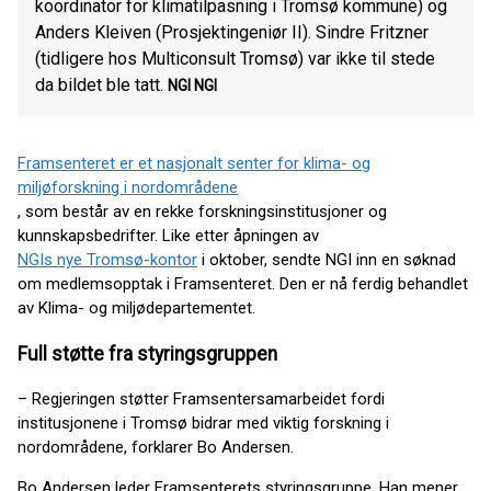
koordinator for klimatilpasning i Tromsø kommune) og
Anders Kleiven (Prosjektingeniør II). Sindre Fritzner
(tidligere hos Multiconsult Tromsø) var ikke til stede
da bildet ble tatt.
NGI
NGI
Framsenteret er et nasjonalt senter for klima- og
miljøforskning i nordområdene
, som består av en rekke forskningsinstitusjoner og
kunnskapsbedrifter. Like etter åpningen av
NGIs nye Tromsø-kontor
i oktober, sendte NGI inn en søknad
om medlemsopptak i Framsenteret. Den er nå ferdig behandlet
av Klima- og miljødepartementet.
Full støtte fra styringsgruppen
– Regjeringen støtter Framsentersamarbeidet fordi
institusjonene i Tromsø bidrar med viktig forskning i
nordområdene, forklarer Bo Andersen.
Bo Andersen leder Framsenterets styringsgruppe. Han mener