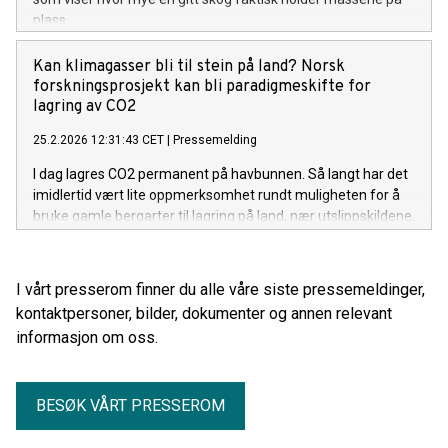
plass.
Kan klimagasser bli til stein på land? Norsk
forskningsprosjekt kan bli paradigmeskifte for
lagring av CO2
25.2.2026 12:31:43 CET
|
Pressemelding
I dag lagres CO2 permanent på havbunnen. Så langt har det
imidlertid vært lite oppmerksomhet rundt muligheten for å
bruke gamle bergarter til lagring på land, nær utslippskildene.
Nå undersøker norske forsknings- og industripartnere denne
muligheten, ledet av NGI – Norges Geotekniske Institutt.
I vårt presserom finner du alle våre siste pressemeldinger,
kontaktpersoner, bilder, dokumenter og annen relevant
informasjon om oss.
BESØK VÅRT PRESSEROM