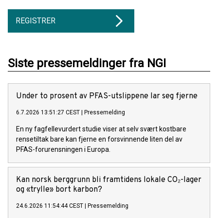
REGISTRER
Siste pressemeldinger fra NGI
Under to prosent av PFAS-utslippene lar seg fjerne
6.7.2026 13:51:27 CEST
|
Pressemelding
En ny fagfellevurdert studie viser at selv svært kostbare
rensetiltak bare kan fjerne en forsvinnende liten del av
PFAS-forurensningen i Europa.
Kan norsk berggrunn bli framtidens lokale CO₂-lager
og «trylle» bort karbon?
24.6.2026 11:54:44 CEST
|
Pressemelding