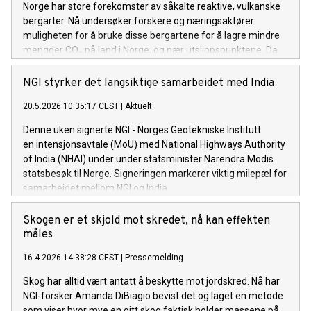
Norge har store forekomster av såkalte reaktive, vulkanske
bergarter. Nå undersøker forskere og næringsaktører
muligheten for å bruke disse bergartene for å lagre mindre
mengder CO₂ på land i Norge, og nær utslippspunktene. Da
skjer det noe ganske elegant i naturens kjemi: Berget
reagerer med karbonet, som blir til stein.
NGI styrker det langsiktige samarbeidet med India
20.5.2026 10:35:17 CEST
|
Aktuelt
Denne uken signerte NGI - Norges Geotekniske Institutt
en intensjonsavtale (MoU) med National Highways Authority
of India (NHAI) under under statsminister Narendra Modis
statsbesøk til Norge. Signeringen markerer viktig milepæl for
samarbeidet mellom NGI og India.
Skogen er et skjold mot skredet, nå kan effekten
måles
16.4.2026 14:38:28 CEST
|
Pressemelding
Skog har alltid vært antatt å beskytte mot jordskred. Nå har
NGI-forsker Amanda DiBiagio bevist det og laget en metode
som viser hvor mye en gitt skog faktisk holder massene på