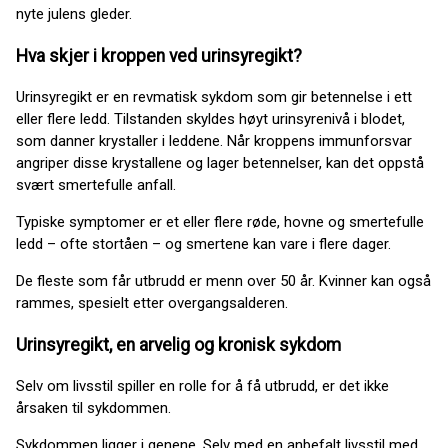
nyte julens gleder.
Hva skjer i kroppen ved urinsyregikt?
Urinsyregikt er en revmatisk sykdom som gir betennelse i ett
eller flere ledd. Tilstanden skyldes høyt urinsyrenivå i blodet,
som danner krystaller i leddene. Når kroppens immunforsvar
angriper disse krystallene og lager betennelser, kan det oppstå
svært smertefulle anfall.
Typiske symptomer er et eller flere røde, hovne og smertefulle
ledd – ofte stortåen – og smertene kan vare i flere dager.
De fleste som får utbrudd er menn over 50 år. Kvinner kan også
rammes, spesielt etter overgangsalderen.
Urinsyregikt, en arvelig og kronisk sykdom
Selv om livsstil spiller en rolle for å få utbrudd, er det ikke
årsaken til sykdommen.
Sykdommen ligger i genene. Selv med en anbefalt livsstil med