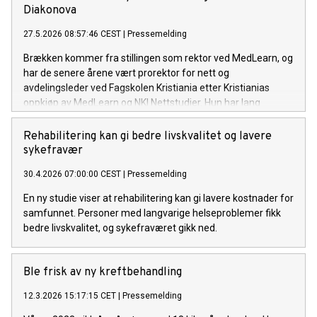
Diakonova
27.5.2026 08:57:46 CEST
|
Pressemelding
Brækken kommer fra stillingen som rektor ved MedLearn, og
har de senere årene vært prorektor for nett og
avdelingsleder ved Fagskolen Kristiania etter Kristianias
oppkjøp av MedLearn og NKI Nettstudier. Hun har lang
erfaring fra både fagskole- og oppvekstsektoren.
Rehabilitering kan gi bedre livskvalitet og lavere
sykefravær
30.4.2026 07:00:00 CEST
|
Pressemelding
En ny studie viser at rehabilitering kan gi lavere kostnader for
samfunnet. Personer med langvarige helseproblemer fikk
bedre livskvalitet, og sykefraværet gikk ned.
Ble frisk av ny kreftbehandling
12.3.2026 15:17:15 CET
|
Pressemelding