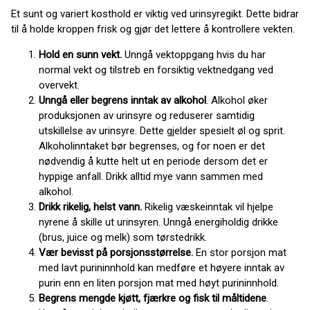
Et sunt og variert kosthold er viktig ved urinsyregikt. Dette bidrar
til å holde kroppen frisk og gjør det lettere å kontrollere vekten.
Hold en sunn vekt.
Unngå vektoppgang hvis du har
normal vekt og tilstreb en forsiktig vektnedgang ved
overvekt.
Unngå eller begrens inntak av alkohol
. Alkohol øker
produksjonen av urinsyre og reduserer samtidig
utskillelse av urinsyre. Dette gjelder spesielt øl og sprit.
Alkoholinntaket bør begrenses, og for noen er det
nødvendig å kutte helt ut en periode dersom det er
hyppige anfall. Drikk alltid mye vann sammen med
alkohol.
Drikk rikelig, helst vann.
Rikelig væskeinntak vil hjelpe
nyrene å skille ut urinsyren. Unngå energiholdig drikke
(brus, juice og melk) som tørstedrikk.
Vær bevisst på porsjonsstørrelse.
En stor porsjon mat
med lavt purininnhold kan medføre et høyere inntak av
purin enn en liten porsjon mat med høyt purininnhold.
Begrens mengde kjøtt, fjærkre og fisk til måltidene
.