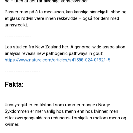
ne – uten at det får alvorlige konsekvenser.
Passer man på å ta medisinen, kan kanskje pinnekjøtt, ribbe og
et glass rødvin være innen rekkevidde – også for dem med
urinsyregikt.
---------------
Les studien fra New Zealand her: A genome-wide association
analysis reveals new pathogenic pathways in gout:
https://www.nature.com/articles/s41588-024-01921-5
--------------------
Fakta:
Urinsyregikt er en tilstand som rammer mange i Norge.
Sykdommen er mer vanlig hos menn enn hos kvinner, men
etter overgangsalderen reduseres forskjellen mellom menn og
kvinner.