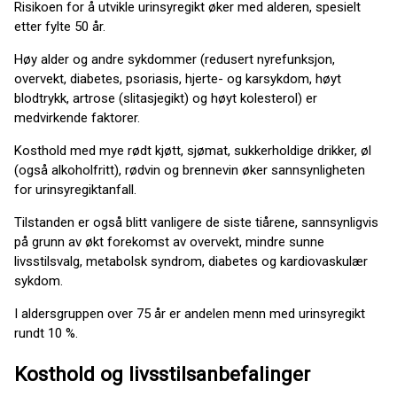
Risikoen for å utvikle urinsyregikt øker med alderen, spesielt
etter fylte 50 år.
Høy alder og andre sykdommer (redusert nyrefunksjon,
overvekt, diabetes, psoriasis, hjerte- og karsykdom, høyt
blodtrykk, artrose (slitasjegikt) og høyt kolesterol) er
medvirkende faktorer.
Kosthold med mye rødt kjøtt, sjømat, sukkerholdige drikker, øl
(også alkoholfritt), rødvin og brennevin øker sannsynligheten
for urinsyregiktanfall.
Tilstanden er også blitt vanligere de siste tiårene, sannsynligvis
på grunn av økt forekomst av overvekt, mindre sunne
livsstilsvalg, metabolsk syndrom, diabetes og kardiovaskulær
sykdom.
I aldersgruppen over 75 år er andelen menn med urinsyregikt
rundt 10 %​​.
Kosthold og livsstilsanbefalinger