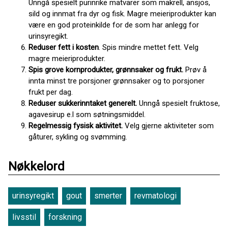
Unngå spesielt purinrike matvarer som makrell, ansjos,
sild og innmat fra dyr og fisk. Magre meieriprodukter kan
være en god proteinkilde for de som har anlegg for
urinsyregikt.
Reduser fett i kosten
. Spis mindre mettet fett. Velg
magre meieriprodukter.
Spis grove kornprodukter, grønnsaker og frukt.
Prøv å
innta minst tre porsjoner grønnsaker og to porsjoner
frukt per dag.
Reduser sukkerinntaket generelt.
Unngå spesielt fruktose,
agavesirup e.l som søtningsmiddel.
Regelmessig fysisk aktivitet.
Velg gjerne aktiviteter som
gåturer, sykling og svømming.
Nøkkelord
urinsyregikt
gout
smerter
revmatologi
livsstil
forskning