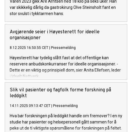
Våren 2023 gikk Are Arntsen ned 18 kilo på seks uker. Han
var skikkelig dårlig da gastrokirurg Olve Steinsholt fant en
stor svulst i tykktarmen hans.
Avgjørende seier i Høyesterett for ideelle
organisasjoner
8.12.2025 16:50:55 CET
|
Pressemelding
Høyesterett har tydelig slått fast at det offentlige kan
reservere anbudskonkurranser for ideelle organisasjoner. -
Dette er en viktig og prinsipiell dom, sier Anita Ellefsen, leder
i Ideelt Nettverk.
Slik vil pasienter og fagfolk forme forskning på
leddgikt
14.11.2025 09:13:47 CET
|
Pressemelding
Hva bør forskningen på leddgikt handle om fremover? I en ny
studie har pasienter og helsepersonell gått sammen for å
peke ut de ti viktigste spørsmålene for forskningen på feltet.