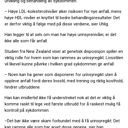
utvikling og behandling av sykdommen.
– Høye LDL-kolesterolnivåer øker risikoen for nye anfall, mens
høye HDL-nivåer er knyttet til bedre behandlingsresultater. Det
er derfor viktig å følge med på disse verdiene, sier Uhlig.
Han legger til at selv om man har høye urinsyrenivåer, er det
ikke alle som får anfall.
Studien fra New Zealand viser at genetisk disposisjon spiller en
viktig rolle for hvem som kan rammes av urinsyregikt. Livsstilen
vil likevel kunne påvirke i hvilken grad sykdommen gir anfall.
– Noen kan ha gener som disponerer for urinsyregikt uten å
oppleve anfall fordi deres livsstil, med trening og riktig kosthold,
hindrer utbruddene.
Han kan imidlertid ikke få understreket nok at det er viktig å
komme raskt til lege ved første utbrudd for å raskest mulig få
kontroll på sykdommen.
–Det bør ikke være skam forbundet med å få urinsyregikt. Det
kan ramme alle som har arvet disse genene, sier han.