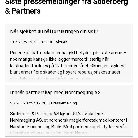
Siste pressemeldinger fra Söderberg
& Partners
Når sjekket du båtforsikringen din sist?
11.4.2025 12:40:00 CEST
|
Aktuelt
Prisene på båtforsikringer har økt betydelig de siste årene –
noe mange kanskje ikke legger merke til, særlig når
kostnaden fordeles på 12 terminer i året. Økningen skyldes
blant annet flere skader og høyere reparasjonskostnader
som følge av økte priser på deler og arbeid.
Inngår partnerskap med Nordmegling AS
5.3.2025 07:57:19 CET
|
Pressemelding
Söderberg & Partners AS kjøper 51% av aksjene i
Nordmegling AS, et nordnorsk meglerforetak med kontorer i
Harstad, Finnsnes og Bodø. Med partnerskapet styrker vi vår
allerede etablerte posisjon i Nord-Norge.