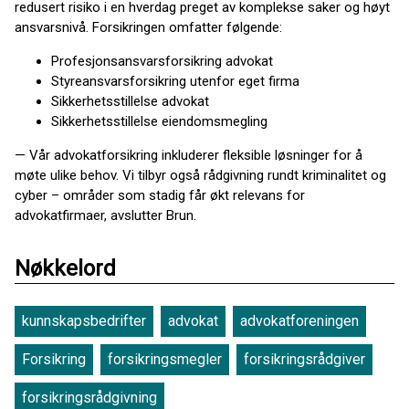
redusert risiko i en hverdag preget av komplekse saker og høyt
ansvarsnivå. Forsikringen omfatter følgende:
Profesjonsansvarsforsikring advokat
Styreansvarsforsikring utenfor eget firma
Sikkerhetsstillelse advokat
Sikkerhetsstillelse eiendomsmegling
— Vår advokatforsikring inkluderer fleksible løsninger for å
møte ulike behov. Vi tilbyr også rådgivning rundt kriminalitet og
cyber – områder som stadig får økt relevans for
advokatfirmaer, avslutter Brun.
Nøkkelord
kunnskapsbedrifter
advokat
advokatforeningen
Forsikring
forsikringsmegler
forsikringsrådgiver
forsikringsrådgivning