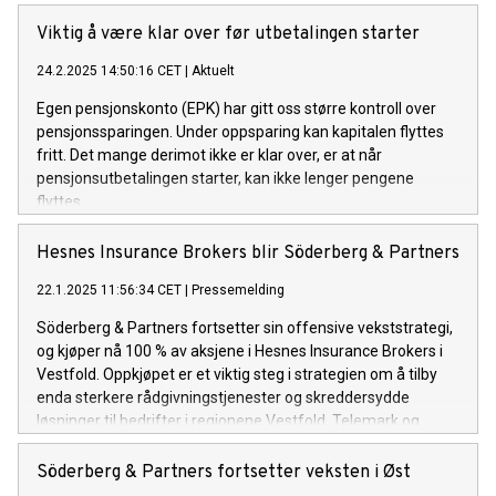
Viktig å være klar over før utbetalingen starter
24.2.2025 14:50:16 CET
|
Aktuelt
Egen pensjonskonto (EPK) har gitt oss større kontroll over
pensjonssparingen. Under oppsparing kan kapitalen flyttes
fritt. Det mange derimot ikke er klar over, er at når
pensjonsutbetalingen starter, kan ikke lenger pengene
flyttes.
Hesnes Insurance Brokers blir Söderberg & Partners
22.1.2025 11:56:34 CET
|
Pressemelding
Söderberg & Partners fortsetter sin offensive vekststrategi,
og kjøper nå 100 % av aksjene i Hesnes Insurance Brokers i
Vestfold. Oppkjøpet er et viktig steg i strategien om å tilby
enda sterkere rådgivningstjenester og skreddersydde
løsninger til bedrifter i regionene Vestfold, Telemark og
Buskerud.
Söderberg & Partners fortsetter veksten i Øst