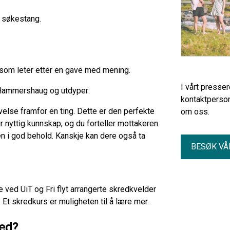
og søkestang.
som leter etter en gave med mening.
I vårt presse
år Hammershaug og utdyper:
kontaktperson
velse framfor en ting. Dette er den perfekte
om oss.
gir nyttig kunnskap, og du forteller mottakeren
ren i god behold. Kanskje kan dere også ta
BESØK VÅ
 ved UiT og Fri flyt arrangerte skredkvelder
. Et skredkurs er muligheten til å lære mer.
red?