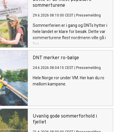
leveområder.
sommerturene
29.6.2026 08:10:00 CEST
|
Pressemelding
Sommerferien er i gang og DNTs hytter i
hele landet er klare for besøk. Dette var
sommerturene flest nordmenn ville gå i
fjor.
DNT merker ro-bølge
24.6.2026 08:04:15 CEST
|
Pressemelding
Hele Norge ror under VM. Her kan du ro
mellom kampene.
Uvanlig gode sommerforhold i
fjellet