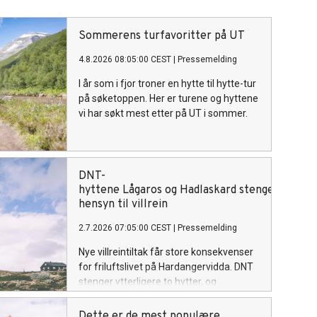
Sommerens turfavoritter på UT
4.8.2026 08:05:00 CEST
|
Pressemelding
I år som i fjor troner en hytte til hytte-tur
på søketoppen. Her er turene og hyttene
vi har søkt mest etter på UT i sommer.
DNT-
hyttene Lågaros og Hadlaskard stenges av
hensyn til villrein
2.7.2026 07:05:00 CEST
|
Pressemelding
Nye villreintiltak får store konsekvenser
for friluftslivet på Hardangervidda. DNT
stenger ytterligere to hytter, og
etterlyser grep for å stanse
nedbyggingen av villreinens
Dette er de mest populære