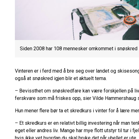
Siden 2008 har 108 mennesker omkommet i snøskred i
Vinteren er i ferd med å bre seg over landet og skisesonge
også at snøskred igjen blir et aktuelt tema.
– Bevissthet om snøskredfare kan være forskjellen på l
ferskvare som må friskes opp, sier Vilde Hammershaug so
Hun mener flere bør ta et skredkurs i vinter for å lære mer
– Et skredkurs er en relativt billig investering når man t
eget eller andres liv. Mange har mye flott utstyr til tur i 
hvis ikke vet hvordan du skal bruke det når uhellet er ute