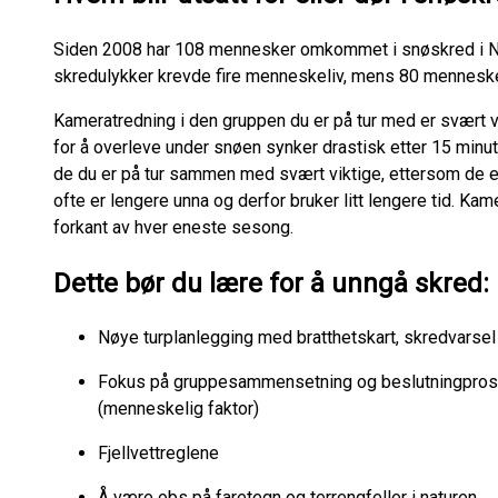
Siden 2008 har 108 mennesker omkommet i snøskred i No
skredulykker krevde fire menneskeliv, mens 80 mennesker
Kameratredning i den gruppen du er på tur med er svært v
for å overleve under snøen synker drastisk etter 15 minut
de du er på tur sammen med svært viktige, ettersom de e
ofte er lengere unna og derfor bruker litt lengere tid. Ka
forkant av hver eneste sesong.
Dette bør du lære for å unngå skred:
Nøye turplanlegging med bratthetskart, skredvars
Fokus på gruppesammensetning og beslutningproses
(menneskelig faktor)
Fjellvettreglene
Å være obs på faretegn og terrengfeller i naturen