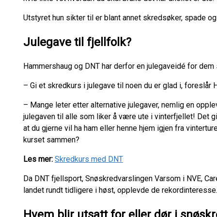
Utstyret hun sikter til er blant annet skredsøker, spade 
Julegave til fjellfolk?
Hammershaug og DNT har derfor en julegaveidé for dem 
– Gi et skredkurs i julegave til noen du er glad i, foresl
– Mange leter etter alternative julegaver, nemlig en opple
julegaven til alle som liker å være ute i vinterfjellet! Det 
at du gjerne vil ha ham eller henne hjem igjen fra vintertu
kurset sammen?
Les mer:
Skredkurs med DNT
Da DNT fjellsport, Snøskredvarslingen Varsom i NVE, Care
landet rundt tidligere i høst, opplevde de rekordinteresse
Hvem blir utsatt for eller dør i snøsk