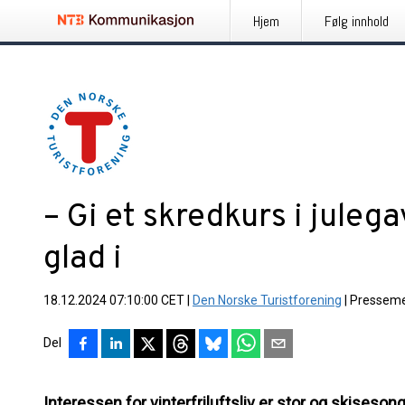
Hjem
Følg innhold
– Gi et skredkurs i julega
glad i
18.12.2024 07:10:00 CET
|
Den Norske Turistforening
|
Presseme
Del
Interessen for vinterfriluftsliv er stor og skiseson