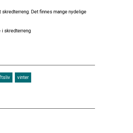
lt skredterreng. Det finnes mange nydelige
 i skredterreng
ftsliv
vinter