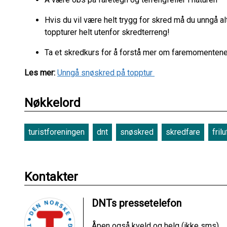
Hvis du vil være helt trygg for skred må du unngå a
toppturer helt utenfor skredterreng!
Ta et skredkurs for å forstå mer om faremomentene
Les mer:
Unngå snøskred på topptur
Nøkkelord
turistforeningen
dnt
snøskred
skredfare
frilu
Kontakter
DNTs pressetelefon
Åpen også kveld og helg (ikke sms)