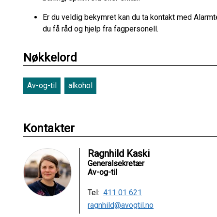
Er du veldig bekymret kan du ta kontakt med Alarmt
du få råd og hjelp fra fagpersonell.
Nøkkelord
Av-og-til
alkohol
Kontakter
Ragnhild Kaski
Generalsekretær
Av-og-til
Tel:
411 01 621
ragnhild@avogtil.no