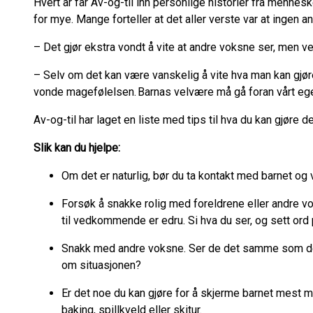
Hvert år får Av-og-til inn personlige historier fra menn
for mye. Mange forteller at det aller verste var at ingen 
– Det gjør ekstra vondt å vite at andre voksne ser, men ve
– Selv om det kan være vanskelig å vite hva man kan gjøre
vonde magefølelsen. Barnas velvære må gå foran vårt eg
Av-og-til har laget en liste med tips til hva du kan gjøre 
Slik kan du hjelpe:
Om det er naturlig, bør du ta kontakt med barnet og
Forsøk å snakke rolig med foreldrene eller andre 
til vedkommende er edru. Si hva du ser, og sett ord
Snakk med andre voksne. Ser de det samme som de
om situasjonen?
Er det noe du kan gjøre for å skjerme barnet mest m
baking, spillkveld eller skitur.