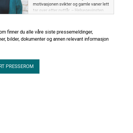
motivasjonen svikter og gamle vaner lett
tar over etter nyttår. – Helsegevinsten
forsvinner ikke selv om du drakk i helga,
sier generalsekretær Ragnhild Kaski i
alkovettorganisasjonen Av-og-til.
rom finner du alle våre siste pressemeldinger,
er, bilder, dokumenter og annen relevant informasjon
RT PRESSEROM