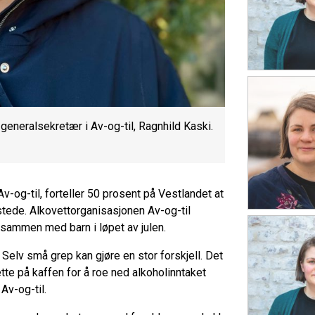
eneralsekretær i Av-og-til, Ragnhild Kaski.
-og-til, forteller 50 prosent på Vestlandet at
 stede. Alkovettorganisasjonen Av-og-til
e sammen med barn i løpet av julen.
. Selv små grep kan gjøre en stor forskjell. Det
ette på kaffen for å roe ned alkoholinntaket
Av-og-til.