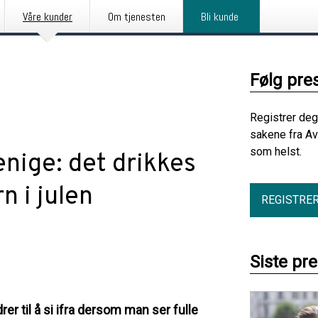
Våre kunder
Om tjenesten
Bli kunde
Følg pre
Registrer deg
sakene fra Av
som helst.
enige: det drikkes
n i julen
REGISTRE
Siste pr
er til å si ifra dersom man ser fulle