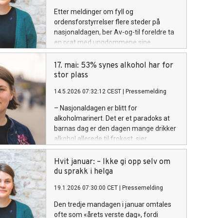
Etter meldinger om fyll og
ordensforstyrrelser flere steder på
nasjonaldagen, ber Av-og-til foreldre ta
en prat med ungdommene sine.
17. mai: 53% synes alkohol har for
stor plass
14.5.2026 07:32:12 CEST
|
Pressemelding
– Nasjonaldagen er blitt for
alkoholmarinert. Det er et paradoks at
barnas dag er den dagen mange drikker
alkohol allerede til frokost, sier
generalsekretær i
alkovettorganisasjonen Av-og-til.
Hvit januar: – Ikke gi opp selv om
du sprakk i helga
19.1.2026 07:30:00 CET
|
Pressemelding
Den tredje mandagen i januar omtales
ofte som «årets verste dag», fordi