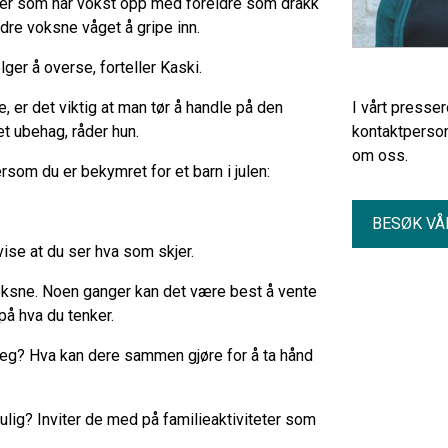
esker som har vokst opp med foreldre som drakk
andre voksne våget å gripe inn.
lger å overse, forteller Kaski.
, er det viktig at man tør å handle på den
I vårt presse
et ubehag, råder hun.
kontaktperson
om oss.
dersom du er bekymret for et barn i julen:
BESØK VÅ
 vise at du ser hva som skjer.
voksne. Noen ganger kan det være best å vente
 på hva du tenker.
g? Hva kan dere sammen gjøre for å ta hånd
ulig? Inviter de med på familieaktiviteter som