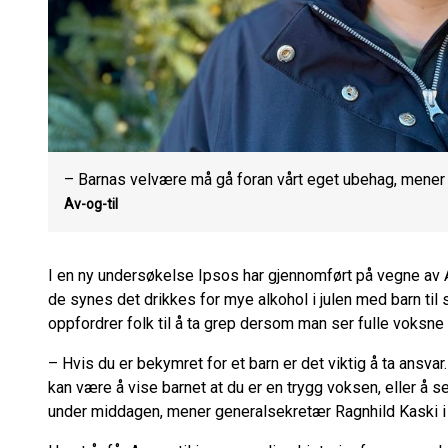
– Barnas velvære må gå foran vårt eget ubehag, mener g
Av-og-til
I en ny undersøkelse Ipsos har gjennomført på vegne av Av
de synes det drikkes for mye alkohol i julen med barn til
oppfordrer folk til å ta grep dersom man ser fulle voksn
– Hvis du er bekymret for et barn er det viktig å ta ansvar
kan være å vise barnet at du er en trygg voksen, eller å s
under middagen, mener generalsekretær Ragnhild Kaski i 