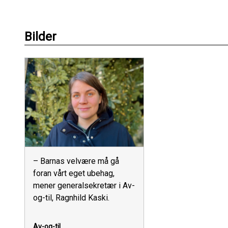
Bilder
– Barnas velvære må gå
foran vårt eget ubehag,
mener generalsekretær i Av-
og-til, Ragnhild Kaski.
Av-og-til