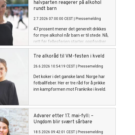
halvparten reagerer på alkohol
rundt barn
2.7.2026 07:00:00 CEST
|
Pressemelding
47 prosent mener det generelt drikkes
for mye alkohol når barn er til stede. Nå,
rett før fellesferien starter, oppfordrer
Av-og-til voksne til å være bevisste på
hvor mye de drikker sammen med barn.
Tre alkoråd til VM-festen i kveld
26.6.2026 10:54:19 CEST
|
Pressemelding
Det koker i det ganske land. Norge har
fotballfeber. Her er tre råd for å prikke
inn kampformen mot Frankrike i kveld.
Advarer etter 17. mai-fyll: –
Ungdom blir svært sårbare
18.5.2026 09:42:01 CEST
|
Pressemelding